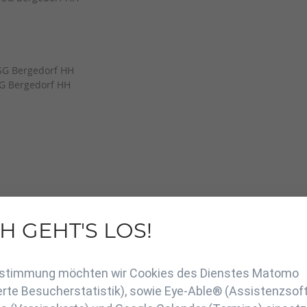
TSG Bergedorf HH
SG Bergedorf HH
H GEHT'S LOS!
en
Zustimmung möchten wir Cookies des Dienstes Matomo
 TSG Bergedorf HH
rte Besucherstatistik), sowie Eye-Able® (Assistenzsof