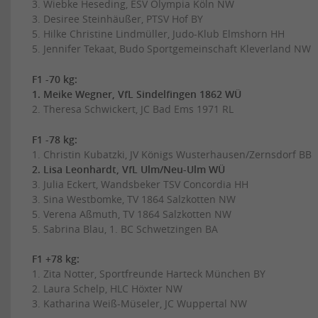
3. Wiebke Heseding, ESV Olympia Köln NW
3. Desiree Steinhäußer, PTSV Hof BY
5. Hilke Christine Lindmüller, Judo-Klub Elmshorn HH
5. Jennifer Tekaat, Budo Sportgemeinschaft Kleverland NW
F1 -70 kg:
1. Meike Wegner, VfL Sindelfingen 1862 WÜ
2. Theresa Schwickert, JC Bad Ems 1971 RL
F1 -78 kg:
1. Christin Kubatzki, JV Königs Wusterhausen/Zernsdorf BB
2. Lisa Leonhardt, VfL Ulm/Neu-Ulm WÜ
3. Julia Eckert, Wandsbeker TSV Concordia HH
3. Sina Westbomke, TV 1864 Salzkotten NW
5. Verena Aßmuth, TV 1864 Salzkotten NW
5. Sabrina Blau, 1. BC Schwetzingen BA
F1 +78 kg:
1. Zita Notter, Sportfreunde Harteck München BY
2. Laura Schelp, HLC Höxter NW
3. Katharina Weiß-Müseler, JC Wuppertal NW