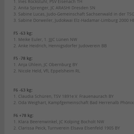
1. Ines Rockstuhl, PSV Eisenach TH
2. Anita Sprenger, JC ARASHI Dresden SN
3. Sabine Lucas, Judo-Gemeinschaft Sachsenwald in der TS
3. Sabine Dorweiler, Judokwai Elz-Hadamar-Limburg 2000 H
F5 -63 kg:
1. Meike Euler, 1. JJJC Lünen NW
2. Anke Heidrich, Hennigsdorfer Judoverein BB
F5 -78 kg:
1. Anja Ühlein, JC Obernburg BY
2. Nicole Held, VfL Eppelsheim RL
F6 -63 kg:
1. Claudia Schüren, TSV 1891e.V. Frauenaurach BY
2. Oda Weighart, Kampfgemeinschaft Bad Herrenalb Phönix 
F6 +78 kg:
1. Klara Beerenwinkel, JC Kolping Bocholt NW
2. Clarissa Peick, Turnverein Elsava Elsenfeld 1905 BY