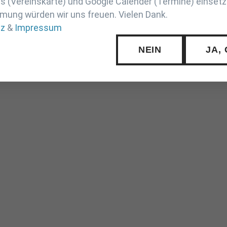
 (Vereinskarte) und Google Calender (Termine) einsetz
mung würden wir uns freuen. Vielen Dank.
tz
&
Impressum
NEIN
JA,