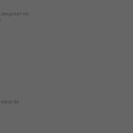
G Bergedorf HH
E
Albtal BA