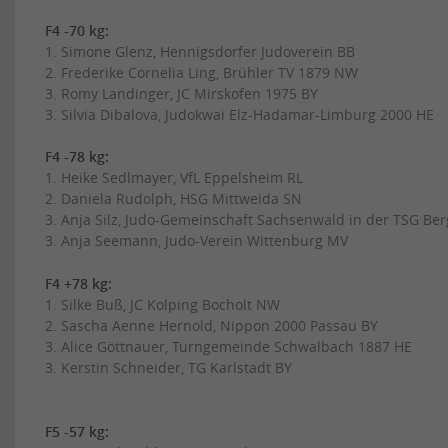
F4 -70 kg:
1. Simone Glenz, Hennigsdorfer Judoverein BB
2. Frederike Cornelia Ling, Brühler TV 1879 NW
3. Romy Landinger, JC Mirskofen 1975 BY
3. Silvia Dibalova, Judokwai Elz-Hadamar-Limburg 2000 HE
F4 -78 kg:
1. Heike Sedlmayer, VfL Eppelsheim RL
2. Daniela Rudolph, HSG Mittweida SN
3. Anja Silz, Judo-Gemeinschaft Sachsenwald in der TSG Be
3. Anja Seemann, Judo-Verein Wittenburg MV
F4 +78 kg:
1. Silke Buß, JC Kolping Bocholt NW
2. Sascha Aenne Hernold, Nippon 2000 Passau BY
3. Alice Göttnauer, Turngemeinde Schwalbach 1887 HE
3. Kerstin Schneider, TG Karlstadt BY
F5 -57 kg: