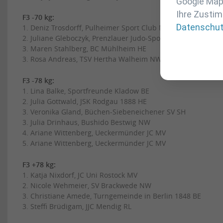
Google Maps
Ihre Zustim
F3 -70 kg:
Datenschu
1. Deniz Trosdorff, Pulheimer Sport Club NW
2. Juliane Gleboczyk, Prenzlauer Judo-Sportverein BB
3. Maren Stahlberg, BC Mühlheim HE
3. Rosa Andreas, TSV Hertha Walheim NW
F3 -78 kg:
1. Lina Balke, Sportfreunde Kladow BE
2. Julia Gottwald, JSK Rodgau 1888 HE
3. Veronika Gland, Büchen-Siebeneichener SV SH
3. Julia Drinhaus, Bushido Bestwig NW
4. Ariane Wittenberg, Ueckermünder JC MV
5. Ariane Wittenberg, Ueckermünder JC MV
F3 +78 kg:
1. Katja Nixdorf, JC Uni Rostock MV
2. Nicole Wehmeier, SV Brackwede NW
3. Christiane Amede, Turngemeinde in Berlin 1848 BE
3. Steffi Brüdigam, JJC Mendig RL