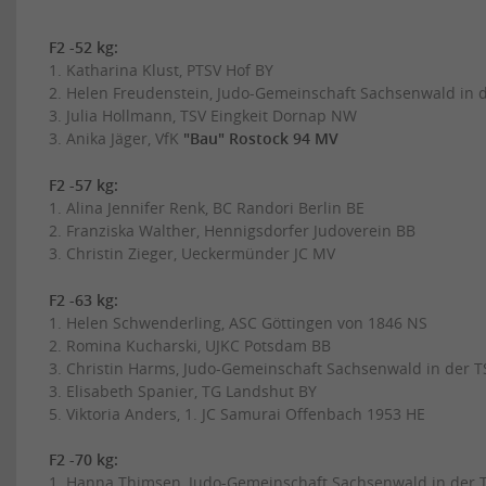
F2 -52 kg:
1. Katharina Klust, PTSV Hof BY
2. Helen Freudenstein, Judo-Gemeinschaft Sachsenwald in 
3. Julia Hollmann, TSV Eingkeit Dornap NW
3. Anika Jäger, VfK
"Bau" Rostock 94 MV
F2 -57 kg:
1. Alina Jennifer Renk, BC Randori Berlin BE
2. Franziska Walther, Hennigsdorfer Judoverein BB
3. Christin Zieger, Ueckermünder JC MV
F2 -63 kg:
1. Helen Schwenderling, ASC Göttingen von 1846 NS
2. Romina Kucharski, UJKC Potsdam BB
3. Christin Harms, Judo-Gemeinschaft Sachsenwald in der 
3. Elisabeth Spanier, TG Landshut BY
5. Viktoria Anders, 1. JC Samurai Offenbach 1953 HE
F2 -70 kg:
1. Hanna Thimsen, Judo-Gemeinschaft Sachsenwald in der 