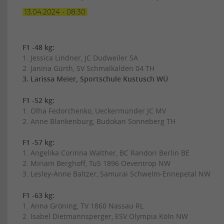
13.04.2024 - 08:30
F1 -48 kg:
1. Jessica Lindner, JC Dudweiler SA
2. Janina Gürth, SV Schmalkalden 04 TH
3. Larissa Meier, Sportschule Kustusch WÜ
F1 -52 kg:
1. Olha Fedorchenko, Ueckermünder JC MV
2. Anne Blankenburg, Budokan Sonneberg TH
F1 -57 kg:
1. Angelika Corinna Walther, BC Randori Berlin BE
2. Miriam Berghoff, TuS 1896 Oeventrop NW
3. Lesley-Anne Baltzer, Samurai Schwelm-Ennepetal NW
F1 -63 kg:
1. Anna Gröning, TV 1860 Nassau RL
2. Isabel Dietmannsperger, ESV Olympia Köln NW