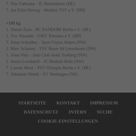
7. Nils Faßmann - JC Rüsselsheim (HE)
7. Jan Felix Herzog - Wedeler TSV e.V. (HH)
+100 kg:
1. Daniel Zorn - BC RANDORI Berlin e.V. (BE)
2. Yvo Witassek - UJKC Potsdam e.V. (BB)
3. Jonas Schreiber - Sport-Union Annen (NW)
3. Marc Schatten - TSV Bayer 04 Leverkusen (NW)
5. Jonas Pütz - Judo Club Asahi Stolberg (NW)
5. Jannis Leonhardt - JC Bushido Köln (NW)
7. Lorenz Moor - PSV Olympia Berlin e.V. (BE)
7. Sebastian Wendt - SV Nienhagen (NS)
Navigation
überspringen
STARTSEITE
KONTAKT
IMPRESSUM
DATENSCHUTZ
INTERN
SUCHE
COOKIE-EINSTELLUNGEN