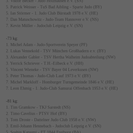
3. Viktor Becker - Judo Holzhausen e.V. (SN)
5. Patrick Weisser - TuS Bad Aibling - Sparte Judo (BY)
5. Ian Störmer - 1. Judo Club Bürstadt 1978 e.V. (HE)
7. Dan Matuschowitz - Judo-Team Hannover e.V. (NS)
7. Kevin Müller - Judoclub Leipzig e.V. (SN)
-73 kg:
1. Michel Adam - Judo-Sportverein Speyer (PF)
2. Lukas Vennekold - TSV München Großhadern e.v. (BY)
3. Alexander Gabler - TSV Hertha Walheim Judoabteilung (NW)
3. Yerrick Schriever - T.H.-Eilbeck e.V. (HH)
5. Vincent Wieneke - TSV Bayer 04 Leverkusen (NW)
5. Peter Thomas - Judo-Club Lauf 1973 e.V. (BY)
7. Michel Markloff - Homburger Turngemeinde 1846 e.V. (HE)
7. Leon Ehmig - 1. Judo-Club Samurai Offenbach 1953 e.V. (HE)
-81 kg:
1. Tim Gramkow - TKJ Sarstedt (NS)
2. Timo Cavelius - PTSV Hof (BY)
3. Tom Droste - Dattelner Judo Club 1958 e.V. (NW)
3. Emil-Johann Hennebach - Judoclub Leipzig e.V. (SN)
5. Soshin Katsumi - FT 1844 Freiburg (BA)