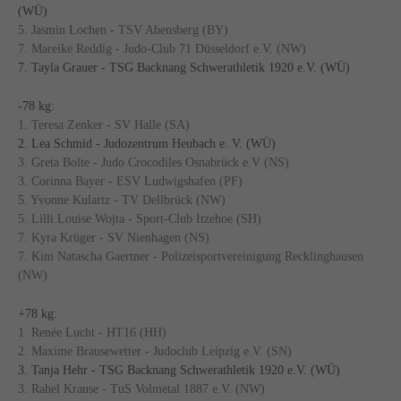
(WÜ)
5. Jasmin Lochen - TSV Abensberg (BY)
7. Mareike Reddig - Judo-Club 71 Düsseldorf e.V. (NW)
7. Tayla Grauer - TSG Backnang Schwerathletik 1920 e.V. (WÜ)
-78 kg:
1. Teresa Zenker - SV Halle (SA)
2. Lea Schmid - Judozentrum Heubach e. V. (WÜ)
3. Greta Bolte - Judo Crocodiles Osnabrück e.V (NS)
3. Corinna Bayer - ESV Ludwigshafen (PF)
5. Yvonne Kulartz - TV Dellbrück (NW)
5. Lilli Louise Wojta - Sport-Club Itzehoe (SH)
7. Kyra Krüger - SV Nienhagen (NS)
7. Kim Natascha Gaertner - Polizeisportvereinigung Recklinghausen
(NW)
+78 kg:
1. Renée Lucht - HT16 (HH)
2. Maxime Brausewetter - Judoclub Leipzig e.V. (SN)
3. Tanja Hehr - TSG Backnang Schwerathletik 1920 e.V. (WÜ)
3. Rahel Krause - TuS Volmetal 1887 e.V. (NW)