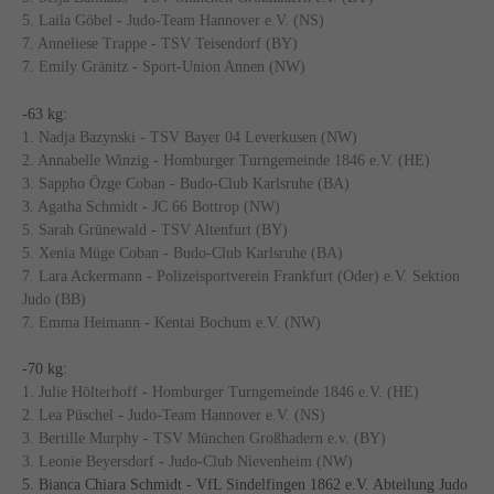
5. Laila Göbel - Judo-Team Hannover e.V. (NS)
7. Anneliese Trappe - TSV Teisendorf (BY)
7. Emily Gränitz - Sport-Union Annen (NW)
-63 kg:
1. Nadja Bazynski - TSV Bayer 04 Leverkusen (NW)
2. Annabelle Winzig - Homburger Turngemeinde 1846 e.V. (HE)
3. Sappho Özge Coban - Budo-Club Karlsruhe (BA)
3. Agatha Schmidt - JC 66 Bottrop (NW)
5. Sarah Grünewald - TSV Altenfurt (BY)
5. Xenia Müge Coban - Budo-Club Karlsruhe (BA)
7. Lara Ackermann - Polizeisportverein Frankfurt (Oder) e.V. Sektion
Judo (BB)
7. Emma Heimann - Kentai Bochum e.V. (NW)
-70 kg:
1. Julie Hölterhoff - Homburger Turngemeinde 1846 e.V. (HE)
2. Lea Püschel - Judo-Team Hannover e.V. (NS)
3. Bertille Murphy - TSV München Großhadern e.v. (BY)
3. Leonie Beyersdorf - Judo-Club Nievenheim (NW)
5. Bianca Chiara Schmidt - VfL Sindelfingen 1862 e.V. Abteilung Judo