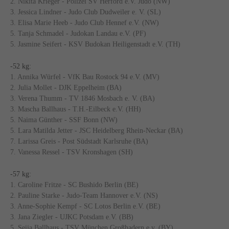
2. Nikita Krieger - Polizei SV Herford e.V. Judo (NW)
3. Jessica Lindner - Judo Club Dudweiler e. V. (SL)
3. Elisa Marie Heeb - Judo Club Hennef e.V. (NW)
5. Tanja Schmadel - Judokan Landau e.V. (PF)
5. Jasmine Seifert - KSV Budokan Heiligenstadt e.V. (TH)
-52 kg:
1. Annika Würfel - VfK Bau Rostock 94 e.V. (MV)
2. Julia Mollet - DJK Eppelheim (BA)
3. Verena Thumm - TV 1846 Mosbach e. V. (BA)
3. Mascha Ballhaus - T.H.-Eilbeck e.V. (HH)
5. Naima Günther - SSF Bonn (NW)
5. Lara Matilda Jetter - JSC Heidelberg Rhein-Neckar (BA)
7. Larissa Greis - Post Südstadt Karlsruhe (BA)
7. Vanessa Ressel - TSV Kronshagen (SH)
-57 kg:
1. Caroline Fritze - SC Bushido Berlin (BE)
2. Pauline Starke - Judo-Team Hannover e.V. (NS)
3. Anne-Sophie Kempf - SC Lotos Berlin e.V. (BE)
3. Jana Ziegler - UJKC Potsdam e.V. (BB)
5. Seija Ballhaus - TSV München Großhadern e.v. (BY)