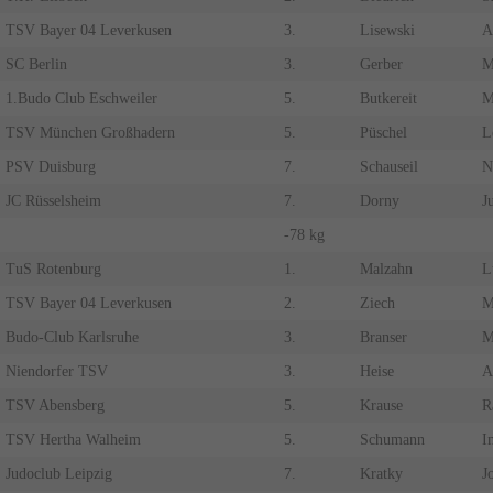
TSV Bayer 04 Leverkusen
3.
Lisewski
A
SC Berlin
3.
Gerber
M
1.Budo Club Eschweiler
5.
Butkereit
M
TSV München Großhadern
5.
Püschel
L
PSV Duisburg
7.
Schauseil
N
JC Rüsselsheim
7.
Dorny
Ju
-78 kg
TuS Rotenburg
1.
Malzahn
L
TSV Bayer 04 Leverkusen
2.
Ziech
M
Budo-Club Karlsruhe
3.
Branser
M
Niendorfer TSV
3.
Heise
A
TSV Abensberg
5.
Krause
R
TSV Hertha Walheim
5.
Schumann
I
Judoclub Leipzig
7.
Kratky
J