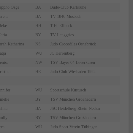
appho Özge
BA
Budo-Club Karlsruhe
erena
BA
TV 1846 Mosbach
ieke
HH
T.H.-Eilbeck
aria
BY
TV Lenggries
arah Katharina
NS
Judo Crocodiles Osnabrück
atja
WÜ
JC Herrenberg
enise
NW
TSV Bayer 04 Leverkusen
ristina
HE
Judo Club Wiesbaden 1922
ennifer
WÜ
Sportschule Kustusch
melie
BY
TSV München Großhadern
elina
BA
JSC Heidelberg Rhein-Neckar
mily
BY
TSV München Großhadern
era
WÜ
Judo Sport Verein Tübingen