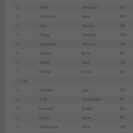
1.
Seidl
Sebastian
BY
2.
Schneider
René
WÜ
3.
Setz
Martin
BB
3.
Zingg
Anthony
NW
5.
Junghänel
Maxime
NW
5.
Trupka
Boris
PF
7.
Walter
Axel
NS
7.
Ehmig
Leon
HE
-73 kg
1.
Wandtke
Igor
NS
2.
Völk
Christopher
BY
3.
Katsumi
Soshin
BA
3.
kolein
julian
BY
5.
Wittermann
Willi
HH