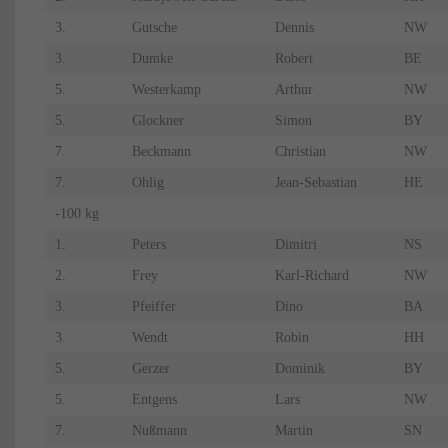
3.
Gutsche
Dennis
NW
3.
Dumke
Robert
BE
5.
Westerkamp
Arthur
NW
5.
Glockner
Simon
BY
7.
Beckmann
Christian
NW
7.
Ohlig
Jean-Sebastian
HE
-100 kg
1.
Peters
Dimitri
NS
2.
Frey
Karl-Richard
NW
3.
Pfeiffer
Dino
BA
3.
Wendt
Robin
HH
5.
Gerzer
Dominik
BY
5.
Entgens
Lars
NW
7.
Nußmann
Martin
SN