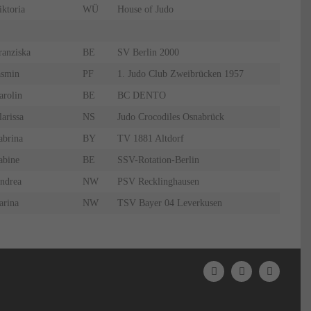
iktoria
WÜ
House of Judo
ranziska
BE
SV Berlin 2000
asmin
PF
1. Judo Club Zweibrücken 1957
arolin
BE
BC DENTO
larissa
NS
Judo Crocodiles Osnabrück
abrina
BY
TV 1881 Altdorf
abine
BE
SSV-Rotation-Berlin
ndrea
NW
PSV Recklinghausen
arina
NW
TSV Bayer 04 Leverkusen