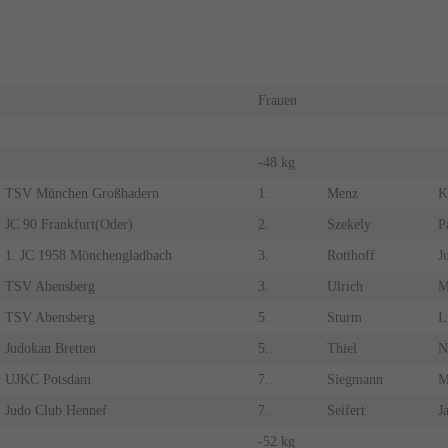
Frauen
-48 kg
TSV München Großhadern
1.
Menz
K
JC 90 Frankfurt(Oder)
2.
Szekely
P
1. JC 1958 Mönchengladbach
3.
Rotthoff
Ju
TSV Abensberg
3.
Ulrich
M
TSV Abensberg
5.
Sturm
L
Judokan Bretten
5.
Thiel
N
UJKC Potsdam
7.
Siegmann
M
Judo Club Hennef
7.
Seifert
J
-52 kg