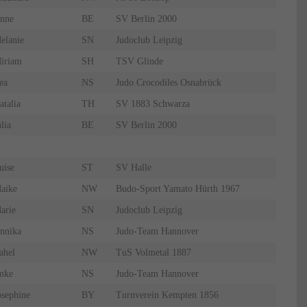
nne
BE
SV Berlin 2000
elanie
SN
Judoclub Leipzig
iriam
SH
TSV Glinde
ea
NS
Judo Crocodiles Osnabrück
atalia
TH
SV 1883 Schwarza
lia
BE
SV Berlin 2000
uise
ST
SV Halle
aike
NW
Budo-Sport Yamato Hürth 1967
arie
SN
Judoclub Leipzig
nnika
NS
Judo-Team Hannover
ahel
NW
TuS Volmetal 1887
mke
NS
Judo-Team Hannover
osephine
BY
Turnverein Kempten 1856