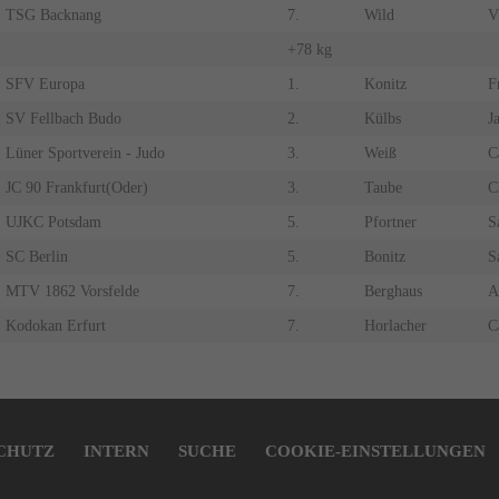
TSG Backnang
7.
Wild
V
+78 kg
SFV Europa
1.
Konitz
F
SV Fellbach Budo
2.
Külbs
J
Lüner Sportverein - Judo
3.
Weiß
C
JC 90 Frankfurt(Oder)
3.
Taube
C
UJKC Potsdam
5.
Pfortner
S
SC Berlin
5.
Bonitz
S
MTV 1862 Vorsfelde
7.
Berghaus
A
Kodokan Erfurt
7.
Horlacher
C
CHUTZ
INTERN
SUCHE
COOKIE-EINSTELLUNGEN