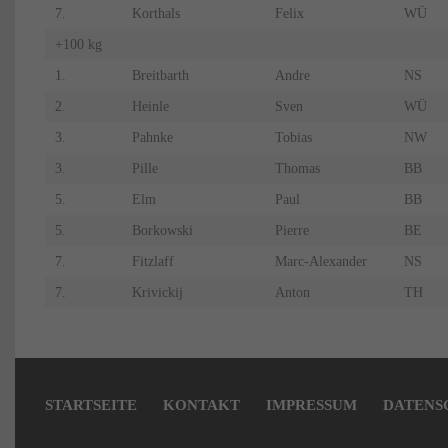
7.
Korthals
Felix
WÜ
+100 kg
1.
Breitbarth
Andre
NS
2.
Heinle
Sven
WÜ
3.
Pahnke
Tobias
NW
3.
Pille
Thomas
BB
5.
Elm
Paul
BB
5.
Borkowski
Pierre
BE
7.
Fitzlaff
Marc-Alexander
NS
7.
Krivickij
Anton
TH
Navigation
überspringen
STARTSEITE
KONTAKT
IMPRESSUM
DATENS