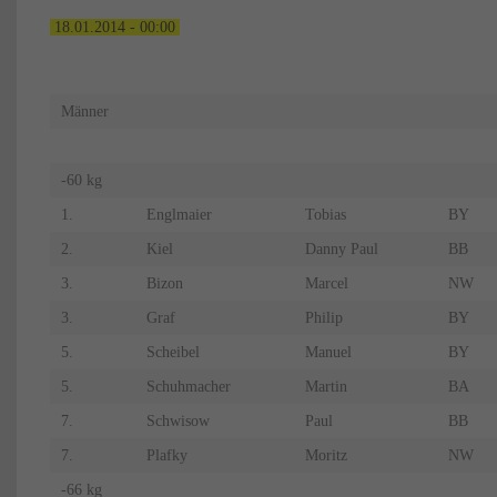
18.01.2014 - 00:00
Männer
-60 kg
1.
Englmaier
Tobias
BY
2.
Kiel
Danny Paul
BB
3.
Bizon
Marcel
NW
3.
Graf
Philip
BY
5.
Scheibel
Manuel
BY
5.
Schuhmacher
Martin
BA
7.
Schwisow
Paul
BB
7.
Plafky
Moritz
NW
-66 kg