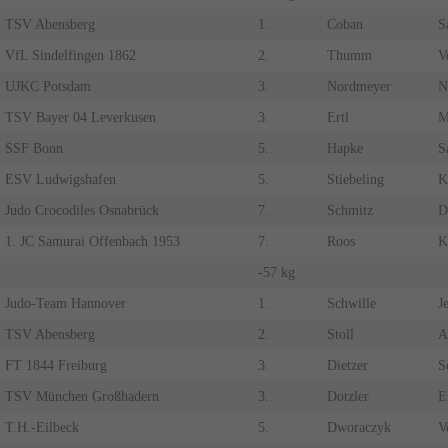
TSV Abensberg
1.
Coban
S
VfL Sindelfingen 1862
2.
Thumm
V
UJKC Potsdam
3.
Nordmeyer
N
TSV Bayer 04 Leverkusen
3.
Ertl
M
SSF Bonn
5.
Hapke
S
ESV Ludwigshafen
5.
Stiebeling
K
Judo Crocodiles Osnabrück
7.
Schmitz
D
1. JC Samurai Offenbach 1953
7.
Roos
K
-57 kg
Judo-Team Hannover
1.
Schwille
J
TSV Abensberg
2.
Stoll
A
FT 1844 Freiburg
3.
Dietzer
S
TSV München Großhadern
3.
Dotzler
E
T.H.-Eilbeck
5.
Dworaczyk
V