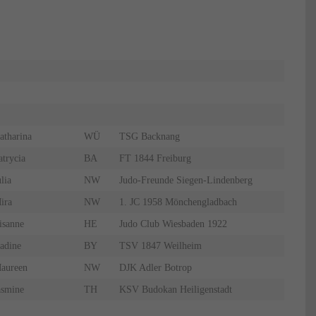
atharina
WÜ
TSG Backnang
atrycia
BA
FT 1844 Freiburg
lia
NW
Judo-Freunde Siegen-Lindenberg
ira
NW
1. JC 1958 Mönchengladbach
isanne
HE
Judo Club Wiesbaden 1922
adine
BY
TSV 1847 Weilheim
aureen
NW
DJK Adler Botrop
asmine
TH
KSV Budokan Heiligenstadt