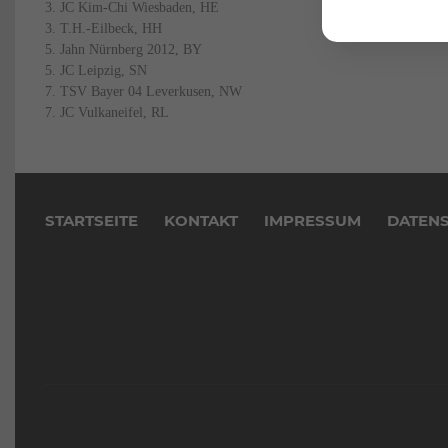
3. JC Kim-Chi Wiesbaden, HE
3. T.H.-Eilbeck, HH
5. Jahn Nürnberg 2012, BY
5. JC Leipzig, SN
7. TSV Bayer 04 Leverkusen, NW
7. JC Vulkaneifel, RL
Navigation
überspringen
STARTSEITE
KONTAKT
IMPRESSUM
DATEN