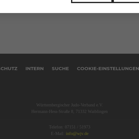
SCHUTZ
INTERN
SUCHE
COOKIE-EINSTELLUNGE
Württembergischer Judo-Verband e.V.
Hermann-Hess-Straße 8, 71332 Waiblingen
Telefon: 07151 / 51973
E-Mail:
info@wjv.de