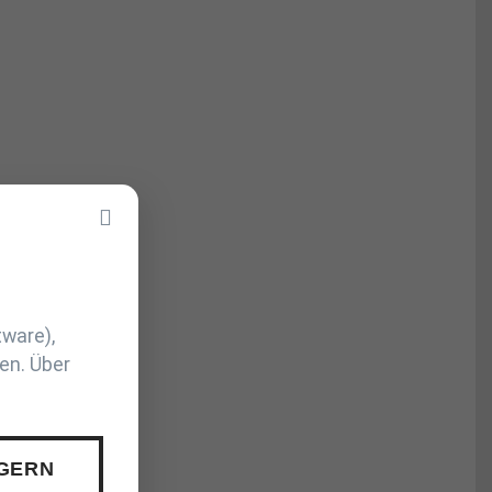
tware),
en. Über
 GERN