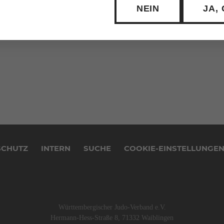
NEIN
JA,
SCHUTZ
INTERN
SUCHE
COOKIE-EINSTELLUNGE
Württembergischer Judo-Verband e.V.
Hermann-Hess-Straße 8, 71332 Waiblingen