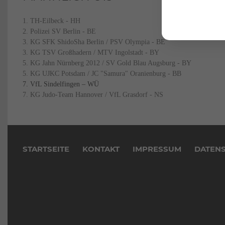
1. TH-Eilbeck - HH
2. Polizei SV Berlin - BE
3. KG SFK ShidoSha Berlin / PSV Olympia - BE
3. KG TSV Großhadern / MTV Ingolstadt - BY
5. KG Jahn Nürnberg 2012 / SV Gold Blau Augsburg - BY
5. KG UJKC Potsdam / JC "Samura" Oranienburg - BB
7. VfL Sindelfingen – WÜ
7. KG Judo-Team Hannover / VfL Grasdorf - NS
Navigation
überspringen
STARTSEITE
KONTAKT
IMPRESSUM
DATEN