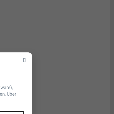
tware),
en. Über