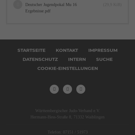
Deutscher Jugendpokal Mu 16
(29,9 KiB)
Ergebnisse.pdf
Navigation
überspringen
STARTSEITE
KONTAKT
IMPRESSUM
DATENSCHUTZ
INTERN
SUCHE
COOKIE-EINSTELLUNGEN
Württembergischer Judo-Verband e.V.
Hermann-Hess-Straße 8, 71332 Waiblingen
Telefon: 07151 / 51973