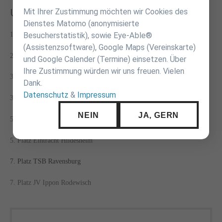
U16 MÄNNLICH
Mit Ihrer Zustimmung möchten wir Cookies des
Dienstes Matomo (anonymisierte
1. Platz T. H. Eilbeck
Besucherstatistik), sowie Eye-Able®
(Assistenzsoftware), Google Maps (Vereinskarte)
2. Platz TSV Abendsberg
und Google Calender (Termine) einsetzen. Über
Ihre Zustimmung würden wir uns freuen. Vielen
3. Platz Budokan Lübeck
Dank.
Datenschutz
&
Impressum
3. Platz UJKC Potsdam
NEIN
JA, GERN
5. Platz RSV Eintracht 1949 e.V.
5. Platz Eintracht Hildesheim
7. Platz TSB Ravensburg
7. Platz JV Ippon Rodewisch