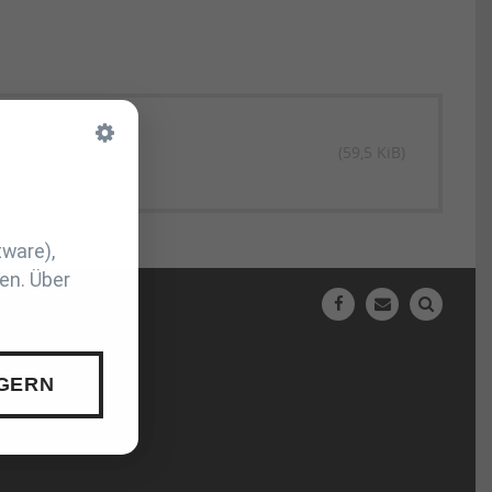
(59,5 KiB)
tware),
en. Über
N
 GERN