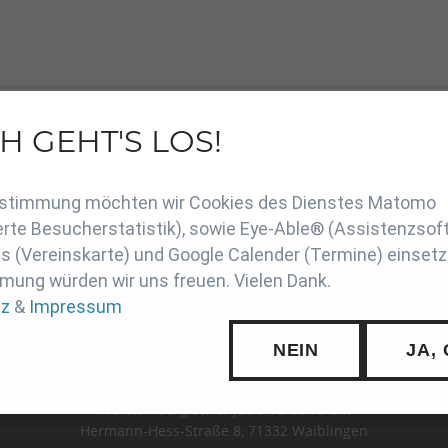
H GEHT'S LOS!
17m_Halle.pdf
en
Zustimmung möchten wir Cookies des Dienstes Matomo
rte Besucherstatistik), sowie Eye-Able® (Assistenzsof
 (Vereinskarte) und Google Calender (Termine) einsetz
mung würden wir uns freuen. Vielen Dank.
SCHUTZ
INTERN
SUCHE
COOKIE-EINSTELLUNGE
tz
&
Impressum
NEIN
JA,
Württembergischer Judo-Verband e.V.
Hermann-Hess-Straße 8, 71332 Waiblingen