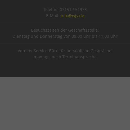
Telefon: 07151 / 51973
E-Mail:
info@wjv.de
Besuchszeiten der Geschäftsstelle:
Dienstag und Donnerstag von 09:00 Uhr bis 11:00 Uhr
Vereins-Service-Büro für persönliche Gespräche:
montags nach Terminabsprache