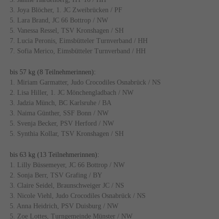
3. Joya Blöcher, 1. JC Zweibrücken / PF
5. Lara Brand, JC 66 Bottrop / NW
5. Vanessa Ressel, TSV Kronshagen / SH
7. Lucia Peronis, Eimsbütteler Turnverband / HH
7. Sofia Merico, Eimsbütteler Turnverband / HH
bis 57 kg (8 Teilnehmerinnen):
1. Miriam Garmatter, Judo Crocodiles Osnabrück / NS
2. Lisa Hiller, 1. JC Mönchengladbach / NW
3. Jadzia Münch, BC Karlsruhe / BA
3. Naima Günther, SSF Bonn / NW
5. Svenja Becker, PSV Herford / NW
5. Synthia Kollar, TSV Kronshagen / SH
bis 63 kg (13 Teilnehmerinnen):
1. Lilly Büssemeyer, JC 66 Bottrop / NW
2. Sonja Berr, TSV Grafing / BY
3. Claire Seidel, Braunschweiger JC / NS
3. Nicole Viehl, Judo Crocodiles Osnabrück / NS
5. Anna Heidrich, PSV Duisburg / NW
5. Zoe Lottes, Turngemeinde Münster / NW