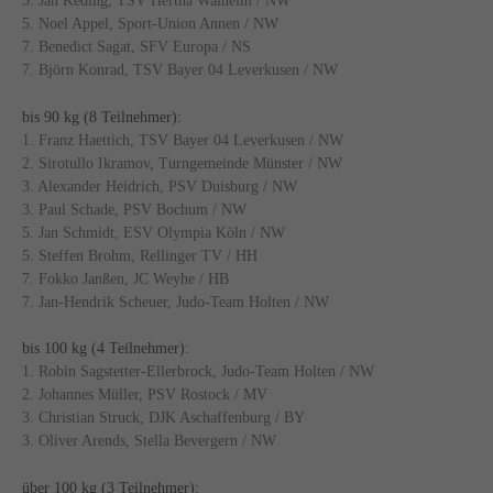
5. Jan Keding, TSV Hertha Walheim / NW
5. Noel Appel, Sport-Union Annen / NW
7. Benedict Sagat, SFV Europa / NS
7. Björn Konrad, TSV Bayer 04 Leverkusen / NW
bis 90 kg (8 Teilnehmer):
1. Franz Haettich, TSV Bayer 04 Leverkusen / NW
2. Sirotullo Ikramov, Turngemeinde Münster / NW
3. Alexander Heidrich, PSV Duisburg / NW
3. Paul Schade, PSV Bochum / NW
5. Jan Schmidt, ESV Olympia Köln / NW
5. Steffen Brohm, Rellinger TV / HH
7. Fokko Janßen, JC Weyhe / HB
7. Jan-Hendrik Scheuer, Judo-Team Holten / NW
bis 100 kg (4 Teilnehmer):
1. Robin Sagstetter-Ellerbrock, Judo-Team Holten / NW
2. Johannes Müller, PSV Rostock / MV
3. Christian Struck, DJK Aschaffenburg / BY
3. Oliver Arends, Stella Bevergern / NW
über 100 kg (3 Teilnehmer):