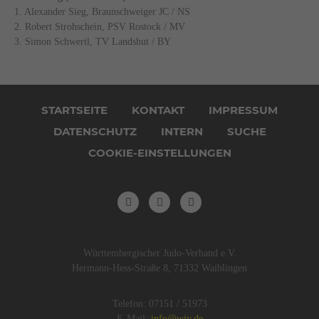
1. Alexander Sieg, Braunschweiger JC / NS
2. Robert Strohschein, PSV Rostock / MV
3. Simon Schwertl, TV Landshut / BY
Navigation
überspringen
STARTSEITE
KONTAKT
IMPRESSUM
DATENSCHUTZ
INTERN
SUCHE
COOKIE-EINSTELLUNGEN
Württembergischer Judo-Verband e.V.
Hermann-Hess-Straße 8, 71332 Waiblingen
Telefon: 07151 / 51973
E-Mail:
info@wjv.de