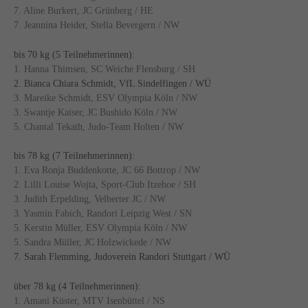
7. Aline Burkert, JC Grünberg / HE
7. Jeannina Heider, Stella Bevergern / NW
bis 70 kg (5 Teilnehmerinnen):
1. Hanna Thimsen, SC Weiche Flensburg / SH
2. Bianca Chiara Schmidt, VfL Sindelfingen / WÜ
3. Mareike Schmidt, ESV Olympia Köln / NW
3. Swantje Kaiser, JC Bushido Köln / NW
5. Chantal Tekath, Judo-Team Holten / NW
bis 78 kg (7 Teilnehmerinnen):
1. Eva Ronja Buddenkotte, JC 66 Bottrop / NW
2. Lilli Louise Wojta, Sport-Club Itzehoe / SH
3. Judith Erpelding, Velberter JC / NW
3. Yasmin Fabich, Randori Leipzig West / SN
5. Kerstin Müller, ESV Olympia Köln / NW
5. Sandra Müller, JC Holzwickede / NW
7. Sarah Flemming, Judoverein Randori Stuttgart / WÜ
über 78 kg (4 Teilnehmerinnen):
1. Amani Küster, MTV Isenbüttel / NS