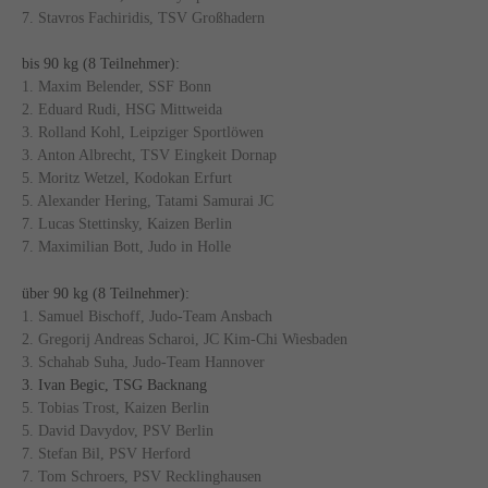
7. Stavros Fachiridis, TSV Großhadern
bis 90 kg (8 Teilnehmer):
1. Maxim Belender, SSF Bonn
2. Eduard Rudi, HSG Mittweida
3. Rolland Kohl, Leipziger Sportlöwen
3. Anton Albrecht, TSV Eingkeit Dornap
5. Moritz Wetzel, Kodokan Erfurt
5. Alexander Hering, Tatami Samurai JC
7. Lucas Stettinsky, Kaizen Berlin
7. Maximilian Bott, Judo in Holle
über 90 kg (8 Teilnehmer):
1. Samuel Bischoff, Judo-Team Ansbach
2. Gregorij Andreas Scharoi, JC Kim-Chi Wiesbaden
3. Schahab Suha, Judo-Team Hannover
3. Ivan Begic, TSG Backnang
5. Tobias Trost, Kaizen Berlin
5. David Davydov, PSV Berlin
7. Stefan Bil, PSV Herford
7. Tom Schroers, PSV Recklinghausen