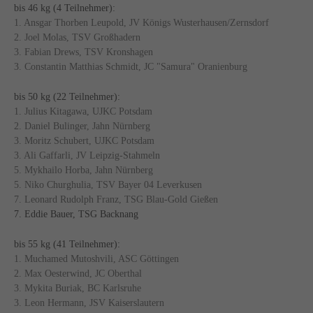
bis 46 kg (4 Teilnehmer):
1. Ansgar Thorben Leupold, JV Königs Wusterhausen/Zernsdorf
2. Joel Molas, TSV Großhadern
3. Fabian Drews, TSV Kronshagen
3. Constantin Matthias Schmidt, JC "Samura" Oranienburg
bis 50 kg (22 Teilnehmer):
1. Julius Kitagawa, UJKC Potsdam
2. Daniel Bulinger, Jahn Nürnberg
3. Moritz Schubert, UJKC Potsdam
3. Ali Gaffarli, JV Leipzig-Stahmeln
5. Mykhailo Horba, Jahn Nürnberg
5. Niko Churghulia, TSV Bayer 04 Leverkusen
7. Leonard Rudolph Franz, TSG Blau-Gold Gießen
7. Eddie Bauer, TSG Backnang
bis 55 kg (41 Teilnehmer):
1. Muchamed Mutoshvili, ASC Göttingen
2. Max Oesterwind, JC Oberthal
3. Mykita Buriak, BC Karlsruhe
3. Leon Hermann, JSV Kaiserslautern