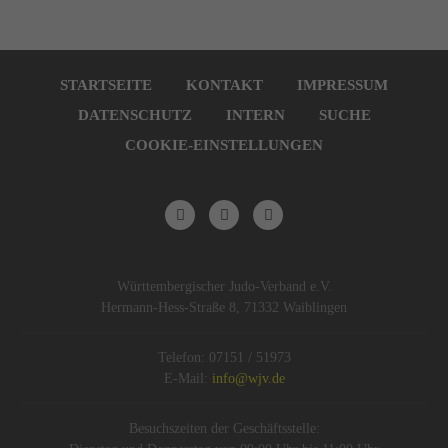
Navigation
überspringen
STARTSEITE
KONTAKT
IMPRESSUM
DATENSCHUTZ
INTERN
SUCHE
COOKIE-EINSTELLUNGEN
Württembergischer Judo-Verband e.V.
Hermann-Hess-Straße 8, 71332 Waiblingen
Telefon: 07151 / 51973
E-Mail:
info@wjv.de
Besuchszeiten der Geschäftsstelle: