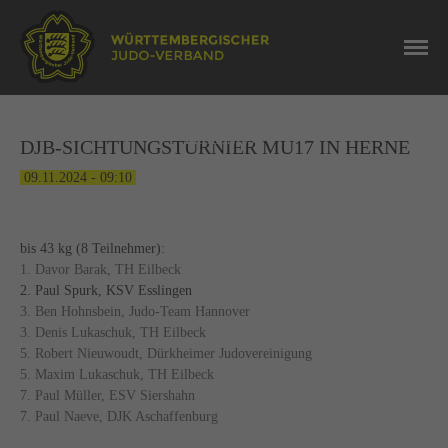
NEWS
ERGEBNISSE
DJB-SICHTUNGSTURNIER MU17 IN HERNE
09.11.2024 - 09:10
bis 43 kg (8 Teilnehmer):
1. Davor Barak, TH Eilbeck
2. Paul Spurk, KSV Esslingen
3. Ben Hohnsbein, Judo-Team Hannover
3. Denis Lukaschuk, TH Eilbeck
5. Robert Nieuwoudt, Dürkheimer Judovereinigung
5. Maxim Lukaschuk, TH Eilbeck
7. Paul Müller, ESV Siershahn
7. Paul Naeve, DJK Aschaffenburg