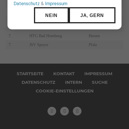
3.
TSV Abensberg
Bayern
Datenschutz
&
Impressum
5.
SFV Europa / MTV Vorsfelde
Niedersachsen
NEIN
JA, GERN
5.
JC Hennef
Nordrhein-
Westfalen
7.
HTG Bad Homburg
Hessen
7.
JSV Speyer
Pfalz
Navigation
überspringen
STARTSEITE
KONTAKT
IMPRESSUM
DATENSCHUTZ
INTERN
SUCHE
COOKIE-EINSTELLUNGEN