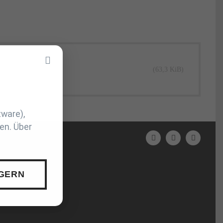
(63,3 KiB)
tware),
en. Über
N
 GERN