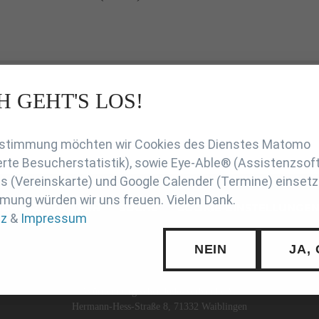
H GEHT'S LOS!
en
Zustimmung möchten wir Cookies des Dienstes Matomo
rte Besucherstatistik), sowie Eye-Able® (Assistenzsof
 (Vereinskarte) und Google Calender (Termine) einsetz
mung würden wir uns freuen. Vielen Dank.
SCHUTZ
INTERN
SUCHE
COOKIE-EINSTELLUNGE
tz
&
Impressum
NEIN
JA,
Württembergischer Judo-Verband e.V.
Hermann-Hess-Straße 8, 71332 Waiblingen