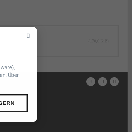
(170,6 KiB)
tware),
en. Über
N
 GERN