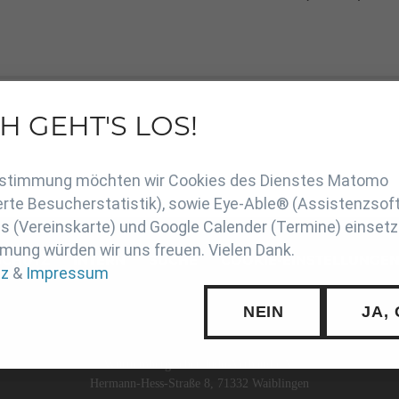
H GEHT'S LOS!
en
Zustimmung möchten wir Cookies des Dienstes Matomo
rte Besucherstatistik), sowie Eye-Able® (Assistenzsof
 (Vereinskarte) und Google Calender (Termine) einsetz
mung würden wir uns freuen. Vielen Dank.
SCHUTZ
INTERN
SUCHE
COOKIE-EINSTELLUNGE
tz
&
Impressum
NEIN
JA,
Württembergischer Judo-Verband e.V.
Hermann-Hess-Straße 8, 71332 Waiblingen