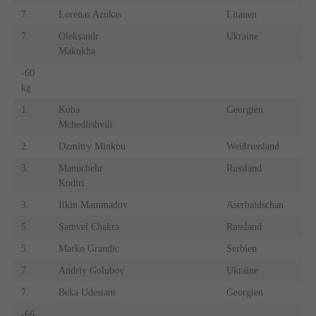
7.
Lorenas Azukas
Litauen
7.
Oleksandr
Ukraine
Makukha
-60
kg
1.
Koba
Georgien
Mchedlishvili
2.
Dzmitry Minkou
Weißrussland
3.
Manuchehr
Russland
Kodiri
3.
Ilkin Mammadov
Aserbaidschan
5.
Samvel Chakra
Russland
5.
Marko Grandic
Serbien
7.
Andriy Golubov
Ukraine
7.
Beka Udesiani
Georgien
-66