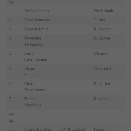
kg
1.
Amber Gersjes
Niederlande
2.
Rabia Senyayla
Türkei
3.
Camelia Ionita
Rumänien
3.
Tsvetelina
Bulgarien
Tsvetanova
5.
Daria
Ukraine
Gavriushenko
5.
Victoria
Österreich
Schuhmann
7.
Elena
Bulgarien
Kostadinova
7.
Tatiana
Russland
Misaylova
-44
kg
1.
Soraya Bernstein
TSV Pfungstadt
Hessen