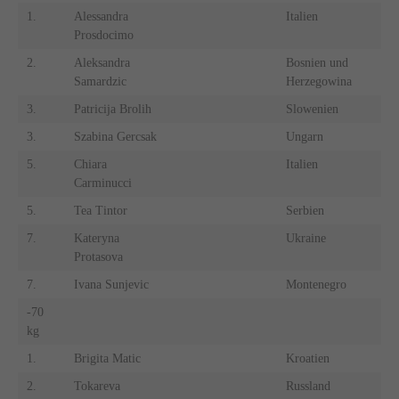
1.
Alessandra
Italien
Prosdocimo
2.
Aleksandra
Bosnien und
Samardzic
Herzegowina
3.
Patricija Brolih
Slowenien
3.
Szabina Gercsak
Ungarn
5.
Chiara
Italien
Carminucci
5.
Tea Tintor
Serbien
7.
Kateryna
Ukraine
Protasova
7.
Ivana Sunjevic
Montenegro
-70
kg
1.
Brigita Matic
Kroatien
2.
Tokareva
Russland