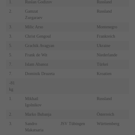
1.
Ruslan Godizov
Russland
2.
Gamzat
Russland
Zurgaraev
3.
Milic Arso
Montenegro
3.
Christ Gengoul
Frankreich
5.
Grachik Avagyan
Ukraine
5.
Frank de Wit
Niederlande
7.
Islam Abanoz
Türkei
7.
Dominik Druzeta
Kroatien
-81
kg
1.
Mikhail
Russland
Igolnikov
2.
Marko Bubanja
Österreich
3.
Sandro
JSV Tübingen
Württemberg
Makatsaria