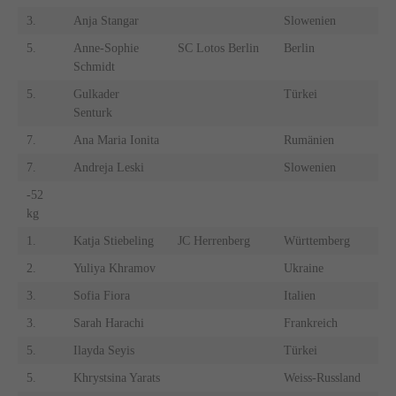
3.
Anja Stangar
Slowenien
5.
Anne-Sophie
SC Lotos Berlin
Berlin
Schmidt
5.
Gulkader
Türkei
Senturk
7.
Ana Maria Ionita
Rumänien
7.
Andreja Leski
Slowenien
-52
kg
1.
Katja Stiebeling
JC Herrenberg
Württemberg
2.
Yuliya Khramov
Ukraine
3.
Sofia Fiora
Italien
3.
Sarah Harachi
Frankreich
5.
Ilayda Seyis
Türkei
5.
Khrystsina Yarats
Weiss-Russland