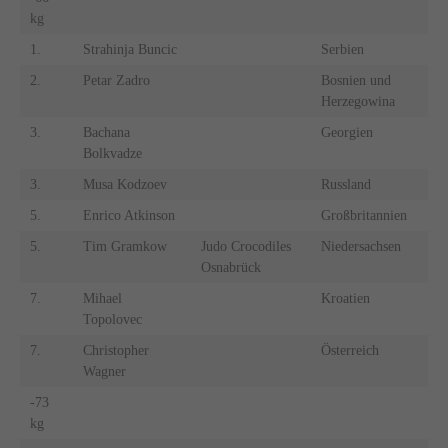
kg
1.
Strahinja Buncic
Serbien
2.
Petar Zadro
Bosnien und
Herzegowina
3.
Bachana
Georgien
Bolkvadze
3.
Musa Kodzoev
Russland
5.
Enrico Atkinson
Großbritannien
5.
Tim Gramkow
Judo Crocodiles
Niedersachsen
Osnabrück
7.
Mihael
Kroatien
Topolovec
7.
Christopher
Österreich
Wagner
-73
kg