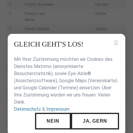
5.
Galyna Kovalska
Ukraine
5.
Soraya Luri
Italien
Meret
7.
Sebile Akbulut
Türkei
7.
Kitti Nagy
Ungarn
Inhalt
GLEICH GEHT'S LOS!
überspringen
Mu17
Mit Ihrer Zustimmung möchten wir Cookies des
Dienstes Matomo (anonymisierte
Besucherstatistik), sowie Eye-Able®
-50
(Assistenzsoftware), Google Maps (Vereinskarte)
kg
und Google Calender (Termine) einsetzen. Über
1.
Erekle
Georgien
Ihre Zustimmung würden wir uns freuen. Vielen
Arkhozashvili
Dank.
2.
Moritz Plafky
JC Hennef
Nordrhein-
Datenschutz
&
Impressum
Westfalen
NEIN
JA, GERN
3.
Elnur Abbasov
Aserbaidschan
3.
Sadig Gurbanov
Aserbaidschan