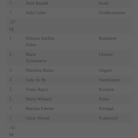
7.
Ariel Bezalel
Israel
7.
Jodie Caller
Großbritannien
-57
kg
1.
Stefania Adelina
Rumänien
Dobre
2.
Marta
Ukraine
Yermolaeva
3.
Nikoletta Balazs
Ungarn
3.
Gaby de By
Niederlande
5.
Visnja Rajcic
Kroatien
5.
Marta Wykupil
Polen
7.
Mariana Esteves
Portugal
7.
Chloe Nicoud
Frankreich
-63
kg