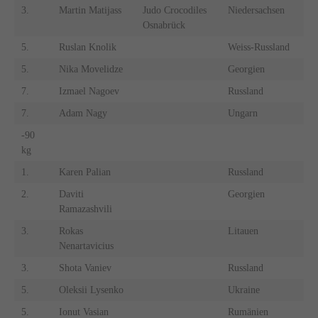
3.
Martin Matijass
Judo Crocodiles
Niedersachsen
Osnabrück
5.
Ruslan Knolik
Weiss-Russland
5.
Nika Movelidze
Georgien
7.
Izmael Nagoev
Russland
7.
Adam Nagy
Ungarn
-90
kg
1.
Karen Palian
Russland
2.
Daviti
Georgien
Ramazashvili
3.
Rokas
Litauen
Nenartavicius
3.
Shota Vaniev
Russland
5.
Oleksii Lysenko
Ukraine
5.
Ionut Vasian
Rumänien