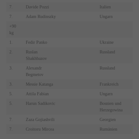
7.
Davide Pozzi
Italien
7.
Adam Rudinszky
Ungarn
+90
kg
1.
Fedir Panko
Ukraine
2.
Ruslan
Russland
Shakhbazov
3.
Alexandr
Russland
Begmetov
3.
Messie Katanga
Frankreich
5.
Attila Fabian
Ungarn
5.
Harun Sadikovic
Bosnien und
Herzegowina
7.
Zaza Gojiashvili
Georgien
7.
Croitoru Mircea
Rumänien