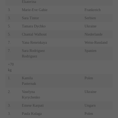
Ekaterina
3.
Marie-Eve Gahie
Frankreich
3.
Sara Tintor
Serbien
5.
Tamara Dychko
Ukraine
5.
Chantal Walhout
Niederlande
7.
Yana Reneiskaya
Weiss-Russland
7.
Sara Rodriguez
Spanien
Rodriguez
+70
kg
1.
Kamila
Polen
Pasternak
2.
Vaselyna
Ukraine
Kyrychenko
3.
Emese Karpati
Ungarn
3.
Paula Kulaga
Polen