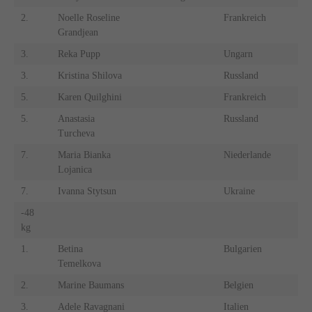
2.
Noelle Roseline
Frankreich
Grandjean
3.
Reka Pupp
Ungarn
3.
Kristina Shilova
Russland
5.
Karen Quilghini
Frankreich
5.
Anastasia
Russland
Turcheva
7.
Maria Bianka
Niederlande
Lojanica
7.
Ivanna Stytsun
Ukraine
-48
kg
1.
Betina
Bulgarien
Temelkova
2.
Marine Baumans
Belgien
3.
Adele Ravagnani
Italien