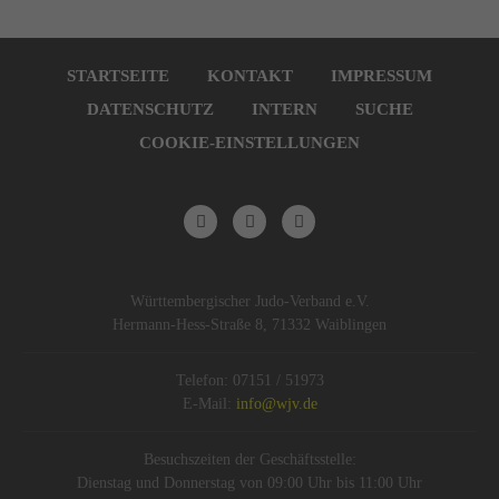
Navigation
überspringen
STARTSEITE
KONTAKT
IMPRESSUM
DATENSCHUTZ
INTERN
SUCHE
COOKIE-EINSTELLUNGEN
Württembergischer Judo-Verband e.V.
Hermann-Hess-Straße 8, 71332 Waiblingen
Telefon: 07151 / 51973
E-Mail:
info@wjv.de
Besuchszeiten der Geschäftsstelle:
Dienstag und Donnerstag von 09:00 Uhr bis 11:00 Uhr