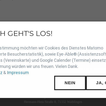
H GEHT'S LOS!
df
en
Zustimmung möchten wir Cookies des Dienstes Matomo
rte Besucherstatistik), sowie Eye-Able® (Assistenzsof
 (Vereinskarte) und Google Calender (Termine) einsetz
mung würden wir uns freuen. Vielen Dank.
SCHUTZ
INTERN
SUCHE
COOKIE-EINSTELLUNGE
tz
&
Impressum
NEIN
JA,
Württembergischer Judo-Verband e.V.
Hermann-Hess-Straße 8, 71332 Waiblingen