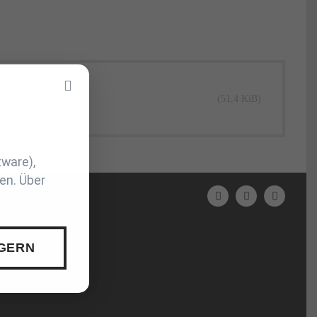
(51,4 KiB)
tware),
en. Über
N
 GERN