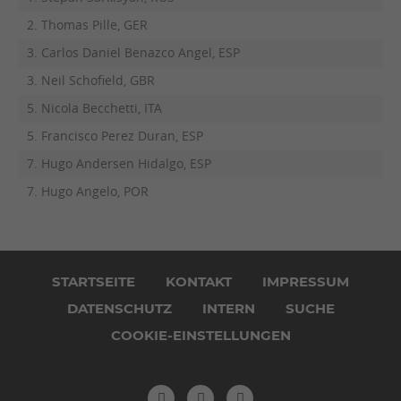
2. Thomas Pille, GER
3. Carlos Daniel Benazco Angel, ESP
3. Neil Schofield, GBR
5. Nicola Becchetti, ITA
5. Francisco Perez Duran, ESP
7. Hugo Andersen Hidalgo, ESP
7. Hugo Angelo, POR
Navigation
überspringen
STARTSEITE
KONTAKT
IMPRESSUM
DATENSCHUTZ
INTERN
SUCHE
COOKIE-EINSTELLUNGEN