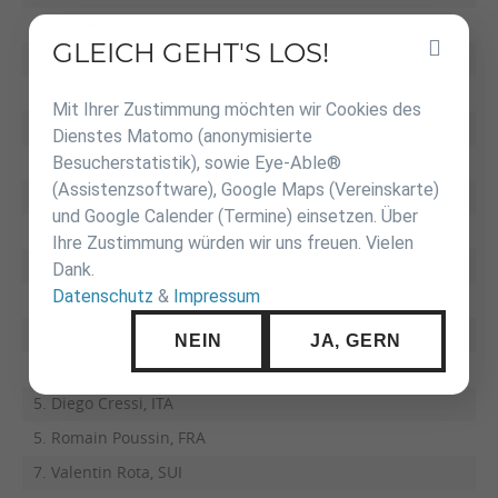
3. Andres Romero Blanco, ESP
GLEICH GEHT'S LOS!
Inhalt
5. Raul Diaz Lopez, ESP
überspringen
5. Manuel Lombardo, ITA
Mit Ihrer Zustimmung möchten wir Cookies des
7. Daniel Lombardo, ITA
Dienstes Matomo (anonymisierte
Besucherstatistik), sowie Eye-Able®
7. Miguel Riopedre Fernandez, ESP
(Assistenzsoftware), Google Maps (Vereinskarte)
und Google Calender (Termine) einsetzen. Über
-66 kg:
Ihre Zustimmung würden wir uns freuen. Vielen
1. Islam Khametov, RUS
Dank.
Datenschutz
&
Impressum
2. Adrian Labrado Fernandez, ESP
3. Dennis Ehrmann, GER
NEIN
JA, GERN
3. Eric Pena Artigas, ESP
5. Diego Cressi, ITA
5. Romain Poussin, FRA
7. Valentin Rota, SUI