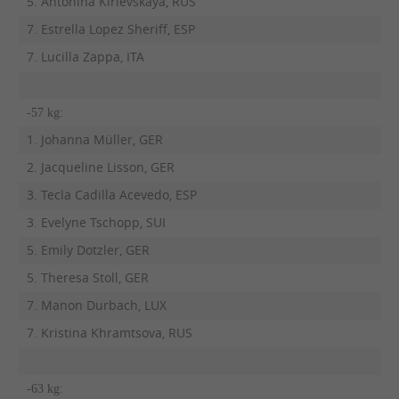
5. Antonina Kirievskaya, RUS
7. Estrella Lopez Sheriff, ESP
7. Lucilla Zappa, ITA
-57 kg:
1. Johanna Müller, GER
2. Jacqueline Lisson, GER
3. Tecla Cadilla Acevedo, ESP
3. Evelyne Tschopp, SUI
5. Emily Dotzler, GER
5. Theresa Stoll, GER
7. Manon Durbach, LUX
7. Kristina Khramtsova, RUS
-63 kg: