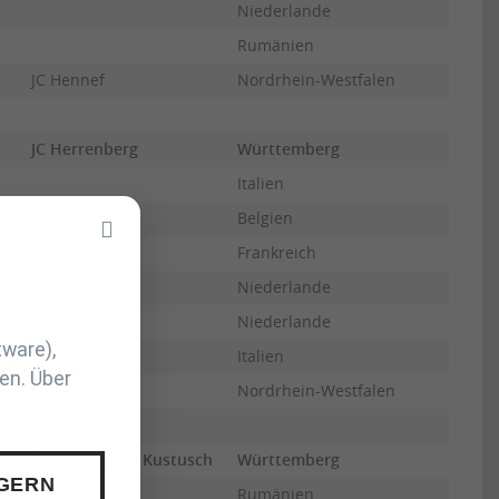
Niederlande
Rumänien
JC Hennef
Nordrhein-Westfalen
JC Herrenberg
Württemberg
Italien
Belgien
Frankreich
Niederlande
Niederlande
tware),
Italien
en. Über
PSV Herford
Nordrhein-Westfalen
Sportcentrum Kustusch
Württemberg
 GERN
Rumänien