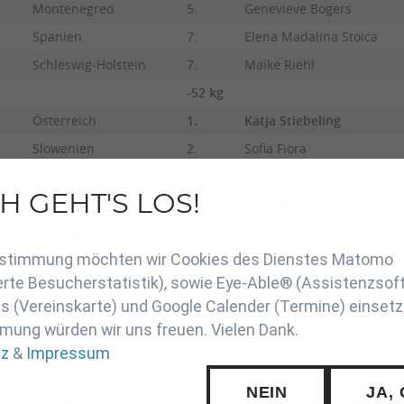
Montenegreo
5.
Genevieve Bogers
Spanien
7.
Elena Madalina Stoica
Schleswig-Holstein
7.
Maike Riehl
-52 kg
Österreich
1.
Katja Stiebeling
Slowenien
2.
Sofia Fiora
Slowenien
3.
Marine Baumans
H GEHT'S LOS!
IJF
3.
Astride Gneto
en
Ukraine
5.
Larissa van Krevel
Zustimmung möchten wir Cookies des Dienstes Matomo
Weißrussland
5.
Julie Kemmink
rte Besucherstatistik), sowie Eye-Able® (Assistenzsof
Lettland
7.
Francesca Giorda
 (Vereinskarte) und Google Calender (Termine) einsetz
Russland
7.
Pauline Starke
mung würden wir uns freuen. Vielen Dank.
-57 kg
tz
&
Impressum
Montenegreo
1.
Jennifer Schwille
NEIN
JA,
Serbien
2.
Stefania Adelina Dobre