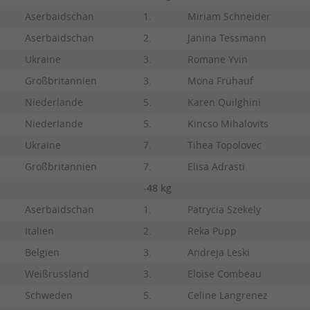
Aserbaidschan
1.
Miriam Schneider
Aserbaidschan
2.
Janina Tessmann
Ukraine
3.
Romane Yvin
Großbritannien
3.
Mona Frühauf
Niederlande
5.
Karen Quilghini
Niederlande
5.
Kincso Mihalovits
Ukraine
7.
Tihea Topolovec
Großbritannien
7.
Elisa Adrasti
-48 kg
Aserbaidschan
1.
Patrycia Szekely
Italien
2.
Reka Pupp
Belgien
3.
Andreja Leski
Weißrussland
3.
Eloise Combeau
Schweden
5.
Celine Langrenez