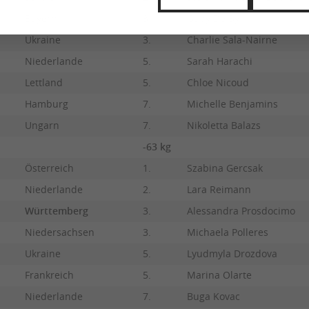
Bayern
3.
Gaby De By
Ukraine
3.
Charlie Sala-Nairne
Niederlande
5.
Sarah Harachi
Lettland
5.
Chloe Nicoud
Hamburg
7.
Michelle Benjamins
Ungarn
7.
Nikoletta Balazs
-63 kg
Österreich
1.
Szabina Gercsak
Niederlande
2.
Lara Reimann
Württemberg
3.
Alessandra Prosdocimo
Niedersachsen
3.
Michaela Polleres
Ukraine
5.
Lyudmyla Drozdova
Frankreich
5.
Marina Olarte
Niederlande
7.
Buga Kovac