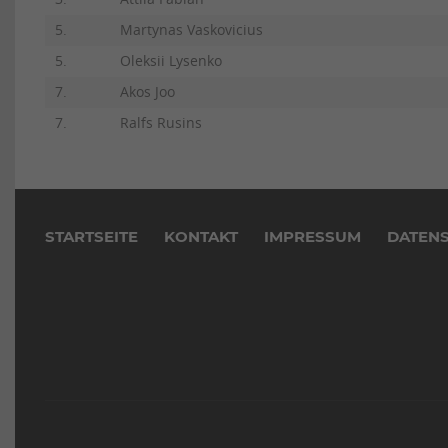
5.
Martynas Vaskovicius
5.
Oleksii Lysenko
7.
Akos Joo
7.
Ralfs Rusins
Navigation
überspringen
STARTSEITE
KONTAKT
IMPRESSUM
DATEN