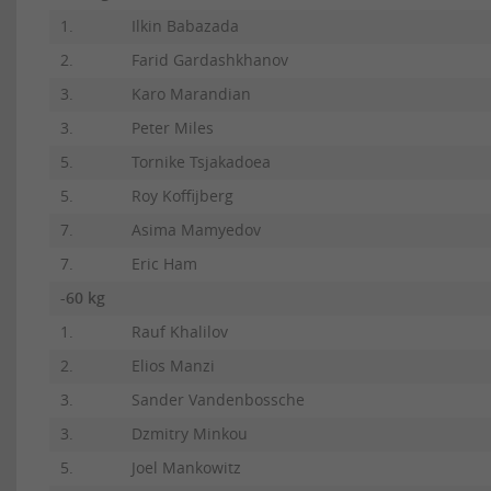
1.
Ilkin Babazada
2.
Farid Gardashkhanov
3.
Karo Marandian
3.
Peter Miles
5.
Tornike Tsjakadoea
5.
Roy Koffijberg
7.
Asima Mamyedov
7.
Eric Ham
-60 kg
1.
Rauf Khalilov
2.
Elios Manzi
3.
Sander Vandenbossche
3.
Dzmitry Minkou
5.
Joel Mankowitz