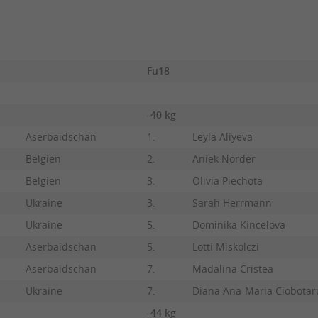
Fu18
-40 kg
Aserbaidschan
1.
Leyla Aliyeva
Belgien
2.
Aniek Norder
Belgien
3.
Olivia Piechota
Ukraine
3.
Sarah Herrmann
Ukraine
5.
Dominika Kincelova
Aserbaidschan
5.
Lotti Miskolczi
Aserbaidschan
7.
Madalina Cristea
Ukraine
7.
Diana Ana-Maria Ciobotar
-44 kg