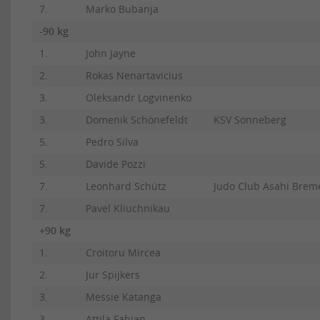
7.
Marko Bubanja
-90 kg
1.
John Jayne
2.
Rokas Nenartavicius
3.
Oleksandr Logvinenko
3.
Domenik Schönefeldt
KSV Sonneberg
5.
Pedro Silva
5.
Davide Pozzi
7.
Leonhard Schütz
Judo Club Asahi Brem
7.
Pavel Kliuchnikau
+90 kg
1.
Croitoru Mircea
2.
Jur Spijkers
3.
Messie Katanga
3.
Attila Fabian