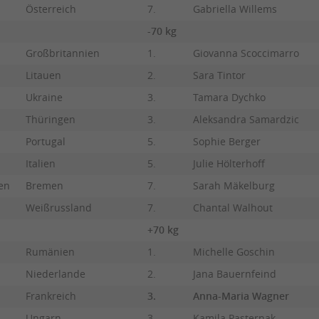
Österreich
7.
Gabriella Willems
-70 kg
Großbritannien
1.
Giovanna Scoccimarro
Litauen
2.
Sara Tintor
Ukraine
3.
Tamara Dychko
Thüringen
3.
Aleksandra Samardzic
Portugal
5.
Sophie Berger
Italien
5.
Julie Hölterhoff
en
Bremen
7.
Sarah Mäkelburg
Weißrussland
7.
Chantal Walhout
+70 kg
Rumänien
1.
Michelle Goschin
Niederlande
2.
Jana Bauernfeind
Frankreich
3.
Anna-Maria Wagner
Ungarn
3.
Kamila Pasternak