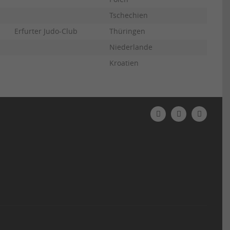
Tschechien
Erfurter Judo-Club
Thüringen
Niederlande
Kroatien
N