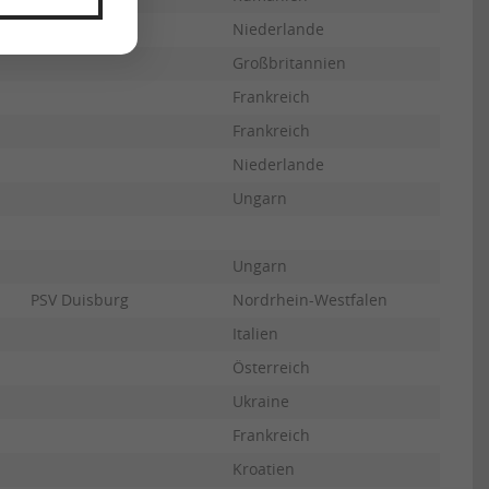
Niederlande
Großbritannien
Frankreich
Frankreich
Niederlande
Ungarn
Ungarn
PSV Duisburg
Nordrhein-Westfalen
Italien
Österreich
Ukraine
Frankreich
Kroatien