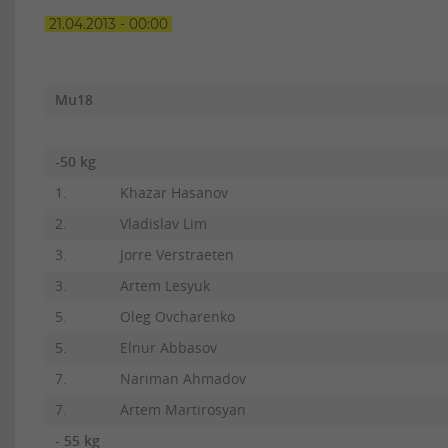
21.04.2013 - 00:00
Mu18
-50 kg
1.
Khazar Hasanov
2.
Vladislav Lim
3.
Jorre Verstraeten
3.
Artem Lesyuk
5.
Oleg Ovcharenko
5.
Elnur Abbasov
7.
Nariman Ahmadov
7.
Artem Martirosyan
- 55 kg