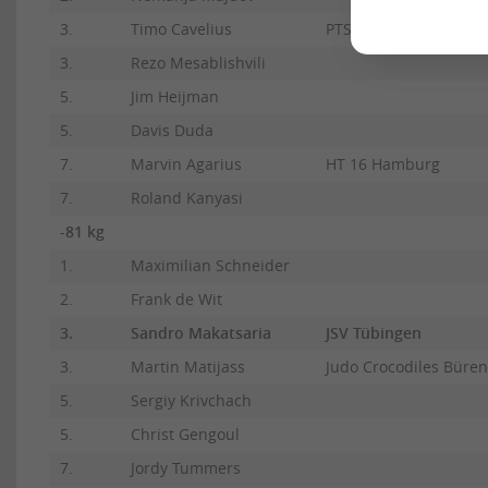
3.
Timo Cavelius
PTSV Hof
3.
Rezo Mesablishvili
5.
Jim Heijman
5.
Davis Duda
7.
Marvin Agarius
HT 16 Hamburg
7.
Roland Kanyasi
-81 kg
1.
Maximilian Schneider
2.
Frank de Wit
3.
Sandro Makatsaria
JSV Tübingen
3.
Martin Matijass
Judo Crocodiles Büren
5.
Sergiy Krivchach
5.
Christ Gengoul
7.
Jordy Tummers