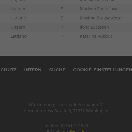
Litauen
5.
Marketa Paulusova
Ukraine
5.
Maxime Brausewetter
Ungarn
7.
Ilona Lucassen
Lettland
7.
Katarina Vukovic
SCHUTZ
INTERN
SUCHE
COOKIE-EINSTELLUNGE
Württembergischer Judo-Verband e.V.
Hermann-Hess-Straße 8, 71332 Waiblingen
Telefon: 07151 / 51973
E-Mail:
info@wjv.de