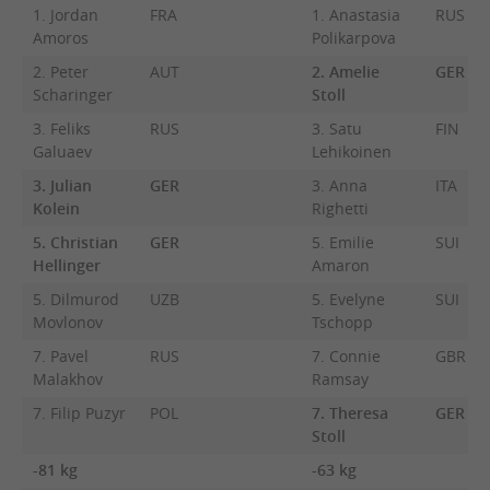
1. Jordan
FRA
1. Anastasia
RUS
Amoros
Polikarpova
2. Peter
AUT
2. Amelie
GER
Scharinger
Stoll
3. Feliks
RUS
3. Satu
FIN
Galuaev
Lehikoinen
3. Julian
GER
3. Anna
ITA
Kolein
Righetti
5. Christian
GER
5. Emilie
SUI
Hellinger
Amaron
5. Dilmurod
UZB
5. Evelyne
SUI
Movlonov
Tschopp
7. Pavel
RUS
7. Connie
GBR
Malakhov
Ramsay
7. Filip Puzyr
POL
7. Theresa
GER
Stoll
-81 kg
-63 kg