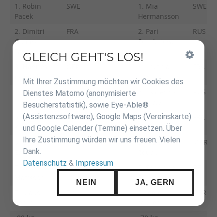
1. Robin
SWE
1. Mia
SWE
Pacek
Hermansson
2. Dimitri
FRA
2. Pari
RUS
Gomes
Surakatova
Tavares
GLEICH GEHT'S LOS!
Inhalt
überspringen
3. Hannes
GER
3. Laetitia
FRA
Conrad
Blot
Mit Ihrer Zustimmung möchten wir Cookies des
3. Fabien Hill
FRA
3. Ekaterina
RUS
Dienstes Matomo (anonymisierte
Valkova
Besucherstatistik), sowie Eye-Able®
(Assistenzsoftware), Google Maps (Vereinskarte)
5. Benjamin
DEN
5. Julia Ruiz
FRA
Kjeldsen
und Google Calender (Termine) einsetzen. Über
Ihre Zustimmung würden wir uns freuen. Vielen
5. Christian
AUT
5. Rizlen
MAR
Dank.
Zachar
Zouak
Datenschutz
&
Impressum
7. Olle
SWE
7. Sandrine
BEL
Mattsson
Billiet
NEIN
JA, GERN
7. Klaus
FIN
7. Jodie
GBR
Verlin
Mullen