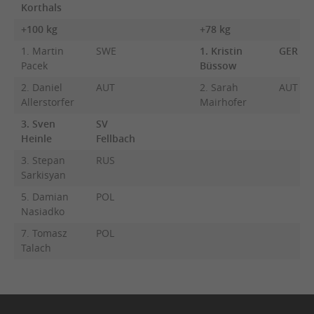
Korthals
+100 kg
+78 kg
1. Martin
SWE
1. Kristin
GER
Pacek
Büssow
2. Daniel
AUT
2. Sarah
AUT
Allerstorfer
Mairhofer
3. Sven
SV
Heinle
Fellbach
3. Stepan
RUS
Sarkisyan
5. Damian
POL
Nasiadko
7. Tomasz
POL
Talach
Navigation