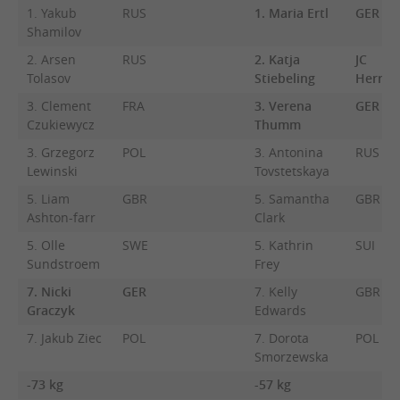
1. Yakub
RUS
1. Maria Ertl
GER
Shamilov
2. Arsen
RUS
2. Katja
JC
Tolasov
Stiebeling
Herren
3. Clement
FRA
3. Verena
GER
Czukiewycz
Thumm
3. Grzegorz
POL
3. Antonina
RUS
Lewinski
Tovstetskaya
5. Liam
GBR
5. Samantha
GBR
Ashton-farr
Clark
5. Olle
SWE
5. Kathrin
SUI
Sundstroem
Frey
7. Nicki
GER
7. Kelly
GBR
Graczyk
Edwards
7. Jakub Ziec
POL
7. Dorota
POL
Smorzewska
-73 kg
-57 kg