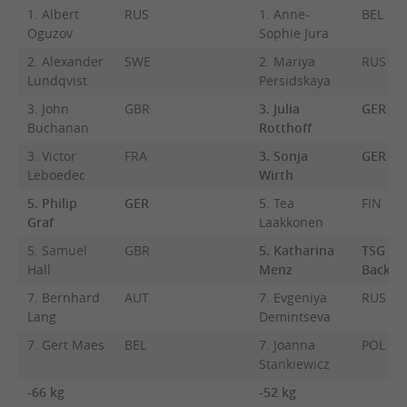
1. Albert
RUS
1. Anne-
BEL
Oguzov
Sophie Jura
2. Alexander
SWE
2. Mariya
RUS
Lundqvist
Persidskaya
3. John
GBR
3. Julia
GER
Buchanan
Rotthoff
3. Victor
FRA
3. Sonja
GER
Leboedec
Wirth
5. Philip
GER
5. Tea
FIN
Graf
Laakkonen
5. Samuel
GBR
5. Katharina
TSG
Hall
Menz
Backna
7. Bernhard
AUT
7. Evgeniya
RUS
Lang
Demintseva
7. Gert Maes
BEL
7. Joanna
POL
Stankiewicz
-66 kg
-52 kg