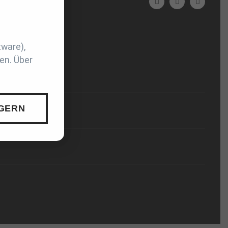
tware),
en. Über
 GERN