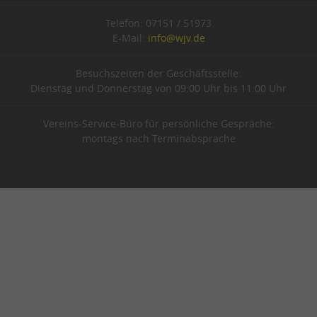
Telefon: 07151 / 51973
E-Mail:
info@wjv.de
Besuchszeiten der Geschäftsstelle:
Dienstag und Donnerstag von 09:00 Uhr bis 11:00 Uhr
Vereins-Service-Büro für persönliche Gespräche:
montags nach Terminabsprache