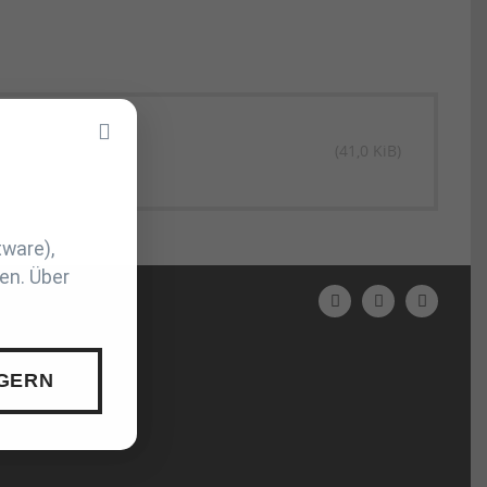
(41,0 KiB)
tware),
en. Über
N
 GERN