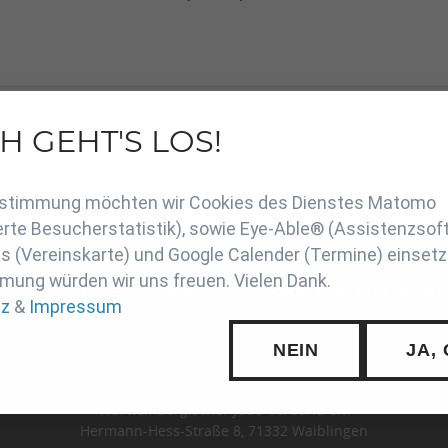
H GEHT'S LOS!
t_AUT.pdf
en
Zustimmung möchten wir Cookies des Dienstes Matomo
rte Besucherstatistik), sowie Eye-Able® (Assistenzsof
 (Vereinskarte) und Google Calender (Termine) einsetz
mung würden wir uns freuen. Vielen Dank.
SCHUTZ
INTERN
SUCHE
COOKIE-EINSTELLUNGE
tz
&
Impressum
NEIN
JA,
Württembergischer Judo-Verband e.V.
Hermann-Hess-Straße 8, 71332 Waiblingen