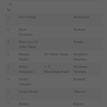
-70
-
kg
k
1.
Kim Polling
Niederlande
1.
2.
Daria
Russland
2.
Davydova
3.
Marie-Eve De
Kanada
3.
Villers Matte
3.
Miriam
SU Witten-Annen
Nordrhein-
3.
Dunkel
Westfalen
5.
Melina
1. JC
Nordrhein-
5.
Wehmeyer
Mönchengladbach
Westfalen
5.
Dariko
Russland
5.
Gabaidze
7.
Lirona Hoxha
Albanien
7.
7.
Roxane
Belgien
7.