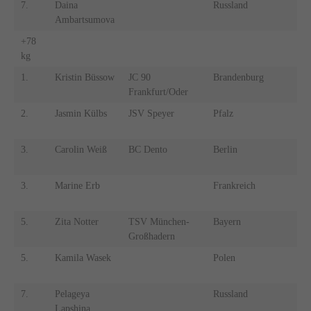
7.
Daina
Russland
7.
Ambartsumova
+78
+
kg
k
1.
Kristin Büssow
JC 90
Brandenburg
1.
Frankfurt/Oder
2.
Jasmin Külbs
JSV Speyer
Pfalz
2.
3.
Carolin Weiß
BC Dento
Berlin
3.
3.
Marine Erb
Frankreich
3.
5.
Zita Notter
TSV München-
Bayern
5.
Großhadern
5.
Kamila Wasek
Polen
5.
7.
Pelageya
Russland
7.
Lapshina