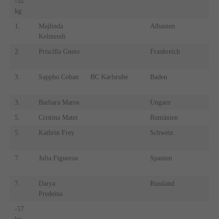
-52
-
kg
k
1.
Majlinda
Albanien
1.
Kelmendi
2.
Priscilla Gneto
Frankreich
2.
3.
Sappho Coban
BC Karlsruhe
Baden
3.
3.
Barbara Maros
Ungarn
3.
5.
Cristina Matei
Rumänien
5.
5.
Kathrin Frey
Schweiz
5.
7.
Julia Figueroa
Spanien
7.
7.
Darya
Russland
7.
Predeina
-57
-