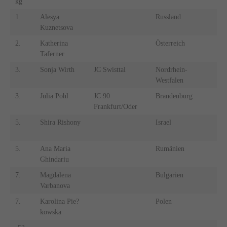
kg
k
1.
Alesya
Russland
1.
Kuznetsova
2.
Katherina
Österreich
2.
Taferner
3.
Sonja Wirth
JC Swisttal
Nordrhein-
3.
Westfalen
3.
Julia Pohl
JC 90
Brandenburg
3.
Frankfurt/Oder
5.
Shira Rishony
Israel
5.
5.
Ana Maria
Rumänien
5.
Ghindariu
7.
Magdalena
Bulgarien
7.
Varbanova
7.
Karolina Pie?
Polen
7.
kowska