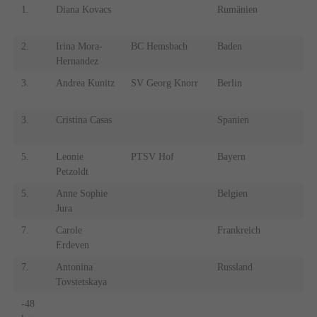
1.
Diana Kovacs
Rumänien
1.
2.
Irina Mora-
BC Hemsbach
Baden
2.
Hernandez
3.
Andrea Kunitz
SV Georg Knorr
Berlin
3.
3.
Cristina Casas
Spanien
3.
5.
Leonie
PTSV Hof
Bayern
5.
Petzoldt
5.
Anne Sophie
Belgien
5.
Jura
7.
Carole
Frankreich
7.
Erdeven
7.
Antonina
Russland
7.
Tovstetskaya
-48
-