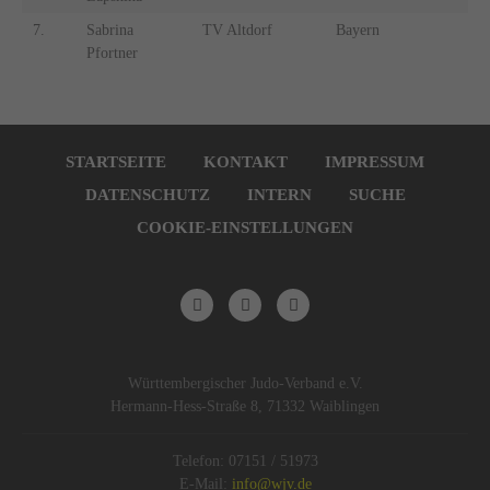
7.
Sabrina
TV Altdorf
Bayern
7.
Pfortner
Navigation
überspringen
STARTSEITE
KONTAKT
IMPRESSUM
DATENSCHUTZ
INTERN
SUCHE
COOKIE-EINSTELLUNGEN
Württembergischer Judo-Verband e.V.
Hermann-Hess-Straße 8, 71332 Waiblingen
Telefon: 07151 / 51973
E-Mail:
info@wjv.de