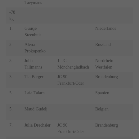
Taeymans
-78
-
kg
k
1.
Guusje
Niederlande
1.
Steenhuis
2.
Alena
Russland
2.
Prokopenko
3.
Julia
1. JC
Nordrhein-
3.
Tillmanns
Mönchengladbach
Westfalen
3.
Tia Berger
JC 90
Brandenburg
3.
Frankfurt/Oder
5.
Laia Talarn
Spanien
5.
5.
Maud Gudelj
Belgien
5.
7.
Julia Drechsler
JC 90
Brandenburg
7.
Frankfurt/Oder