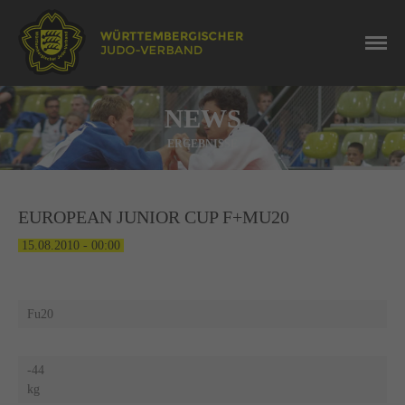
NEWS
ERGEBNISSE
EUROPEAN JUNIOR CUP F+MU20
15.08.2010 - 00:00
Fu20
M
-44
-
kg
k