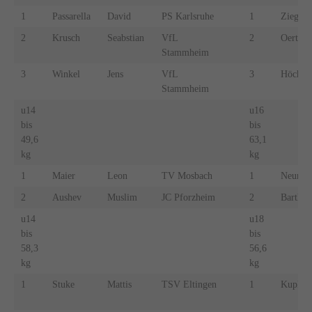
1
Passarella
David
PS Karlsruhe
1
Ziegler
2
Krusch
Seabstian
VfL
2
Oertel
Stammheim
3
Winkel
Jens
VfL
3
Höcherl
Stammheim
u14
u16
bis
bis
49,6
63,1
kg
kg
1
Maier
Leon
TV Mosbach
1
Neuma
2
Aushev
Muslim
JC Pforzheim
2
Barth
u14
u18
bis
bis
58,3
56,6
kg
kg
1
Stuke
Mattis
TSV Eltingen
1
Kupka