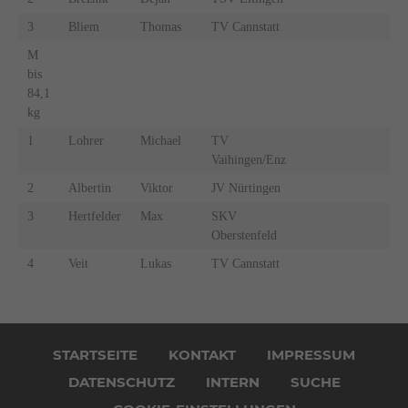
3
Bliem
Thomas
TV Cannstatt
M
bis
84,1
kg
1
Lohrer
Michael
TV
Vaihingen/Enz
2
Albertin
Viktor
JV Nürtingen
3
Hertfelder
Max
SKV
Oberstenfeld
4
Veit
Lukas
TV Cannstatt
Navigation
überspringen
STARTSEITE
KONTAKT
IMPRESSUM
DATENSCHUTZ
INTERN
SUCHE