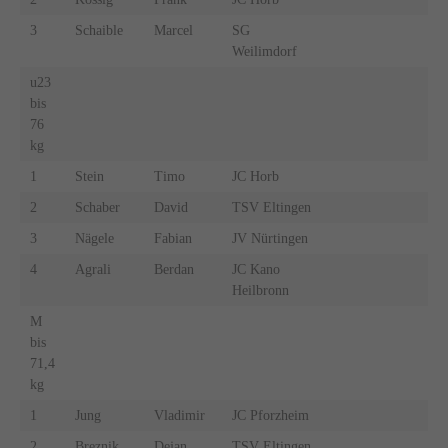
3
Schaible
Marcel
SG
Weilimdorf
u23
bis
76
kg
1
Stein
Timo
JC Horb
2
Schaber
David
TSV Eltingen
3
Nägele
Fabian
JV Nürtingen
4
Agrali
Berdan
JC Kano
Heilbronn
M
bis
71,4
kg
1
Jung
Vladimir
JC Pforzheim
2
Breznik
Dejan
TSV Eltingen