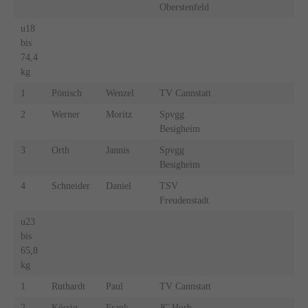
Oberstenfeld
u18
bis
74,4
kg
1
Pönisch
Wenzel
TV Cannstatt
2
Werner
Moritz
Spvgg
Besigheim
3
Orth
Jannis
Spvgg
Besigheim
4
Schneider
Daniel
TSV
Freudenstadt
u23
bis
65,8
kg
1
Ruthardt
Paul
TV Cannstatt
2
Kössig
Frank
JC Horb