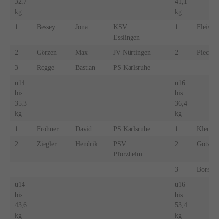
32,7
41,1
kg
kg
1
Bessey
Jona
KSV
1
Fleischl
Esslingen
2
Görzen
Max
JV Nürtingen
2
Piecho
3
Rogge
Bastian
PS Karlsruhe
u14
u16
bis
bis
35,3
36,4
kg
kg
1
Fröhner
David
PS Karlsruhe
1
Klemm
2
Ziegler
Hendrik
PSV
2
Götz
Pforzheim
3
Borsten
u14
u16
bis
bis
43,6
53,4
kg
kg