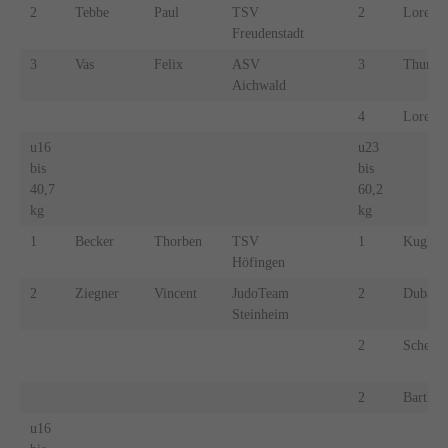
2
Tebbe
Paul
TSV
2
Lorenz
Freudenstadt
3
Vas
Felix
ASV
3
Thurm
Aichwald
4
Lorenz
u16
u23
bis
bis
40,7
60,2
kg
kg
1
Becker
Thorben
TSV
1
Kugler
Höfingen
2
Ziegner
Vincent
JudoTeam
2
Dubans
Steinheim
2
Scheffo
2
Barth
u16