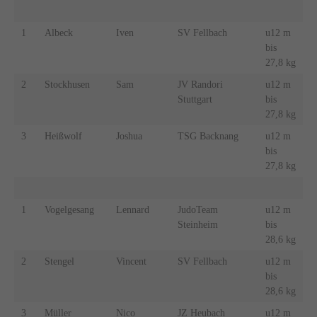
1
Albeck
Iven
SV Fellbach
u12 m
bis
27,8 kg
2
Stockhusen
Sam
JV Randori
u12 m
Stuttgart
bis
27,8 kg
3
Heißwolf
Joshua
TSG Backnang
u12 m
bis
27,8 kg
1
Vogelgesang
Lennard
JudoTeam
u12 m
Steinheim
bis
28,6 kg
2
Stengel
Vincent
SV Fellbach
u12 m
bis
28,6 kg
3
Müller
Nico
JZ Heubach
u12 m