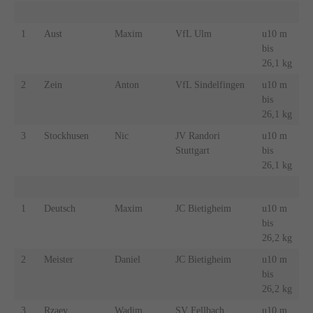
1
Aust
Maxim
VfL Ulm
u10 m
bis
26,1 kg
2
Zein
Anton
VfL Sindelfingen
u10 m
bis
26,1 kg
3
Stockhusen
Nic
JV Randori
u10 m
Stuttgart
bis
26,1 kg
1
Deutsch
Maxim
JC Bietigheim
u10 m
bis
26,2 kg
2
Meister
Daniel
JC Bietigheim
u10 m
bis
26,2 kg
3
Rzaev
Wadim
SV Fellbach
u10 m