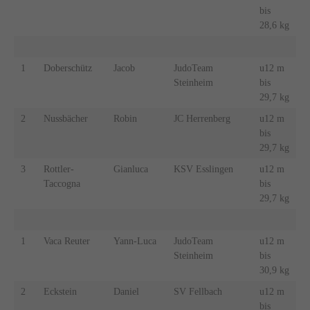
bis
28,6 kg
1
Doberschütz
Jacob
JudoTeam
u12 m
Steinheim
bis
29,7 kg
2
Nussbächer
Robin
JC Herrenberg
u12 m
bis
29,7 kg
3
Rottler-
Gianluca
KSV Esslingen
u12 m
Taccogna
bis
29,7 kg
1
Vaca Reuter
Yann-Luca
JudoTeam
u12 m
Steinheim
bis
30,9 kg
2
Eckstein
Daniel
SV Fellbach
u12 m
bis