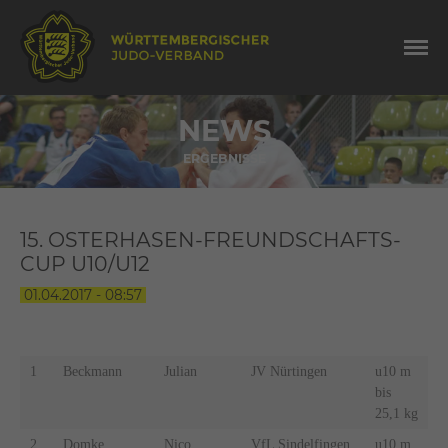
NEWS
ERGEBNISSE
15. OSTERHASEN-FREUNDSCHAFTS-
CUP U10/U12
01.04.2017 - 08:57
1
Beckmann
Julian
JV Nürtingen
u10 m
bis
25,1 kg
2
Domke
Nico
VfL Sindelfingen
u10 m