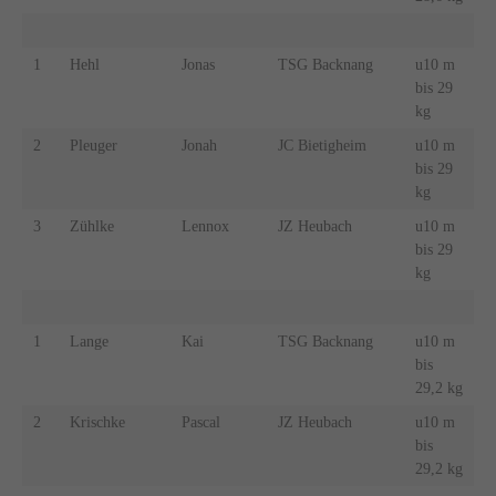
1
Hehl
Jonas
TSG Backnang
u10 m
bis 29
kg
2
Pleuger
Jonah
JC Bietigheim
u10 m
bis 29
kg
3
Zühlke
Lennox
JZ Heubach
u10 m
bis 29
kg
1
Lange
Kai
TSG Backnang
u10 m
bis
29,2 kg
2
Krischke
Pascal
JZ Heubach
u10 m
bis
29,2 kg