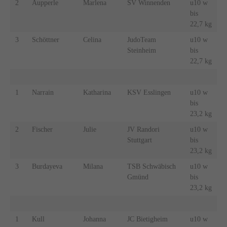
2
Aupperle
Marlena
SV Winnenden
u10 w
bis
22,7 kg
3
Schöttner
Celina
JudoTeam
u10 w
Steinheim
bis
22,7 kg
1
Narrain
Katharina
KSV Esslingen
u10 w
bis
23,2 kg
2
Fischer
Julie
JV Randori
u10 w
Stuttgart
bis
23,2 kg
3
Burdayeva
Milana
TSB Schwäbisch
u10 w
Gmünd
bis
23,2 kg
1
Kull
Johanna
JC Bietigheim
u10 w