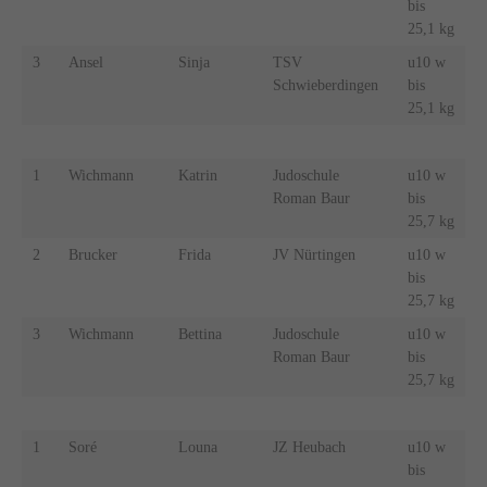
bis
25,1 kg
3
Ansel
Sinja
TSV
u10 w
Schwieberdingen
bis
25,1 kg
1
Wichmann
Katrin
Judoschule
u10 w
Roman Baur
bis
25,7 kg
2
Brucker
Frida
JV Nürtingen
u10 w
bis
25,7 kg
3
Wichmann
Bettina
Judoschule
u10 w
Roman Baur
bis
25,7 kg
1
Soré
Louna
JZ Heubach
u10 w
bis