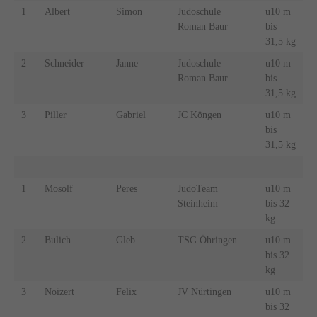
1
Albert
Simon
Judoschule
u10 m
Roman Baur
bis
31,5 kg
2
Schneider
Janne
Judoschule
u10 m
Roman Baur
bis
31,5 kg
3
Piller
Gabriel
JC Köngen
u10 m
bis
31,5 kg
1
Mosolf
Peres
JudoTeam
u10 m
Steinheim
bis 32
kg
2
Bulich
Gleb
TSG Öhringen
u10 m
bis 32
kg
3
Noizert
Felix
JV Nürtingen
u10 m
bis 32