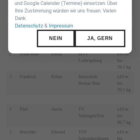
und Google Calender (Termine) einsetzen. Über
bis
Ihre Zustimmung würden wir uns freuen. Vielen
38,1 kg
Dank.
Datenschutz
&
Impressum
1
Petkovic
Johannes
JC Bietigheim
u10 m
bis
NEIN
JA, GERN
39,1 kg
2
Prade Kull
Philip
MTV
u10 m
Ludwigsburg
bis
39,1 kg
3
Friedrich
Kilian
Judoschule
u10 m
Roman Baur
bis
39,1 kg
1
Ebel
Aaron
TV
u10 m
Vaihingen/Enz
bis
49,7 kg
2
Bruschke
Edward
TSV
u10 m
Schwieberdingen
bis