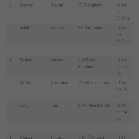
2
Drewez
Maxim
JC Bietigheim
u10 m
bis
33,2 kg
3
Schäfers
Samuel
SV Vaihingen
u10 m
bis
33,2 kg
1
Becker
Gustav
JudoTeam
u10 m
Steinheim
bis 34
kg
2
Müller
Corbinian
TV Niederstetten
u10 m
bis 34
kg
3
Lang
Tim
SKV Oberstenfeld
u10 m
bis 34
kg
1
Alonso
Lenny
TSG Öhringen
u10 m