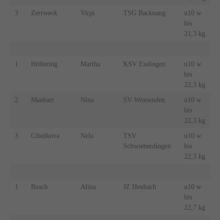
3
Zerrweck
Virpi
TSG Backnang
u10 w
bis
21,3 kg
1
Höllering
Martha
KSV Esslingen
u10 w
bis
22,3 kg
2
Manhart
Nina
SV Winnenden
u10 w
bis
22,3 kg
3
Cibulkova
Nela
TSV
u10 w
Schwieberdingen
bis
22,3 kg
1
Bosch
Alina
JZ Heubach
u10 w
bis
22,7 kg