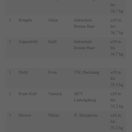
bis
34,7 kg
2
Klingler
Oskar
Judoschule
u10 m
Roman Baur
bis
34,7 kg
3
Zeppenfeld
Kjell
Judoschule
u10 m
Roman Baur
bis
34,7 kg
1
Diehl
Evan
TSG Backnang
u10 m
bis
35,3 kg
2
Prade Kull
Yannick
MTV
u10 m
Ludwigsburg
bis
35,3 kg
3
Drewez
Niklas
JC Bietigheim
u10 m
bis
35,3 kg