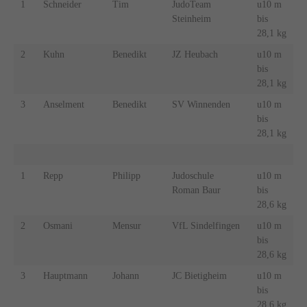
1
Schneider
Tim
JudoTeam
u10 m
Steinheim
bis
28,1 kg
2
Kuhn
Benedikt
JZ Heubach
u10 m
bis
28,1 kg
3
Anselment
Benedikt
SV Winnenden
u10 m
bis
28,1 kg
1
Repp
Philipp
Judoschule
u10 m
Roman Baur
bis
28,6 kg
2
Osmani
Mensur
VfL Sindelfingen
u10 m
bis
28,6 kg
3
Hauptmann
Johann
JC Bietigheim
u10 m
bis
28,6 kg