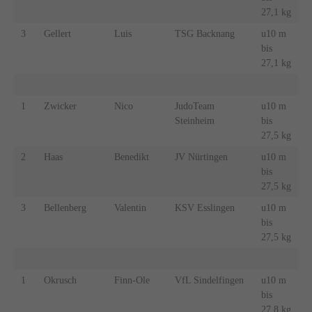
27,1 kg
3
Gellert
Luis
TSG Backnang
u10 m
bis
27,1 kg
1
Zwicker
Nico
JudoTeam
u10 m
Steinheim
bis
27,5 kg
2
Haas
Benedikt
JV Nürtingen
u10 m
bis
27,5 kg
3
Bellenberg
Valentin
KSV Esslingen
u10 m
bis
27,5 kg
1
Okrusch
Finn-Ole
VfL Sindelfingen
u10 m
bis
27,8 kg