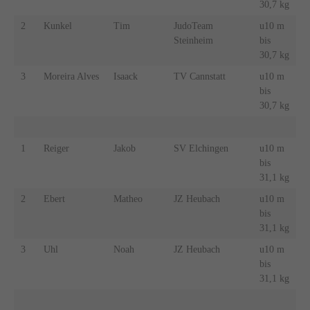
30,7 kg
2
Kunkel
Tim
JudoTeam
u10 m
Steinheim
bis
30,7 kg
3
Moreira Alves
Isaack
TV Cannstatt
u10 m
bis
30,7 kg
1
Reiger
Jakob
SV Elchingen
u10 m
bis
31,1 kg
2
Ebert
Matheo
JZ Heubach
u10 m
bis
31,1 kg
3
Uhl
Noah
JZ Heubach
u10 m
bis
31,1 kg