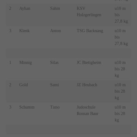
2
Ayhan
Sahin
KSV
u10 m
Holzgerlingen
bis
27,8 kg
3
Klenk
Anton
TSG Backnang
u10 m
bis
27,8 kg
1
Minnig
Silas
JC Bietigheim
u10 m
bis 28
kg
2
Gold
Sami
JZ Heubach
u10 m
bis 28
kg
3
Schumm
Timo
Judoschule
u10 m
Roman Baur
bis 28
kg