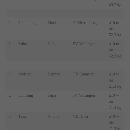
49,7 kg
1
Schmäling
Maxi
JC Herrenberg
u10 m
bis
52,3 kg
2
Zuber
Nick
SV Vaihingen
u10 m
bis
52,3 kg
1
Wörner
Daphne
TV Cannstatt
u10 w
bis
21,3 kg
2
Schilling
Finja
JV Nürtingen
u10 w
bis
21,3 kg
2
Traa
Amelie
VfL Ulm
u10 w
bis
21,3 kg