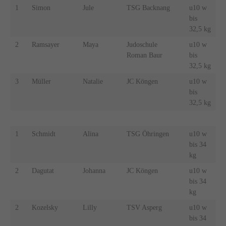
1
Simon
Jule
TSG Backnang
u10 w
bis
32,5 kg
2
Ramsayer
Maya
Judoschule
u10 w
Roman Baur
bis
32,5 kg
3
Müller
Natalie
JC Köngen
u10 w
bis
32,5 kg
1
Schmidt
Alina
TSG Öhringen
u10 w
bis 34
kg
2
Dagutat
Johanna
JC Köngen
u10 w
bis 34
kg
2
Kozelsky
Lilly
TSV Asperg
u10 w
bis 34