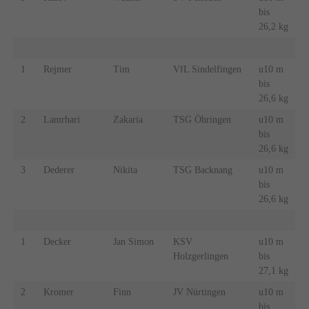
bis
26,2 kg
1
Rejmer
Tim
VfL Sindelfingen
u10 m
bis
26,6 kg
2
Lamrhari
Zakaria
TSG Öhringen
u10 m
bis
26,6 kg
3
Dederer
Nikita
TSG Backnang
u10 m
bis
26,6 kg
1
Decker
Jan Simon
KSV
u10 m
Holzgerlingen
bis
27,1 kg
2
Kromer
Finn
JV Nürtingen
u10 m
bis