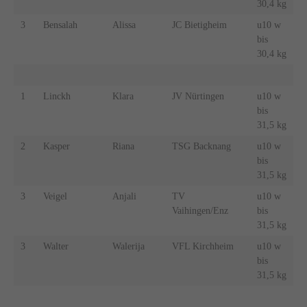
30,4 kg
3
Bensalah
Alissa
JC Bietigheim
u10 w
bis
30,4 kg
1
Linckh
Klara
JV Nürtingen
u10 w
bis
31,5 kg
2
Kasper
Riana
TSG Backnang
u10 w
bis
31,5 kg
3
Veigel
Anjali
TV
u10 w
Vaihingen/Enz
bis
31,5 kg
3
Walter
Walerija
VFL Kirchheim
u10 w
bis
31,5 kg