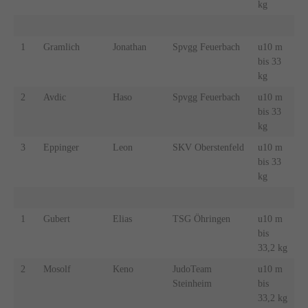
kg
1
Gramlich
Jonathan
Spvgg Feuerbach
u10 m
bis 33
kg
2
Avdic
Haso
Spvgg Feuerbach
u10 m
bis 33
kg
3
Eppinger
Leon
SKV Oberstenfeld
u10 m
bis 33
kg
1
Gubert
Elias
TSG Öhringen
u10 m
bis
33,2 kg
2
Mosolf
Keno
JudoTeam
u10 m
Steinheim
bis
33,2 kg