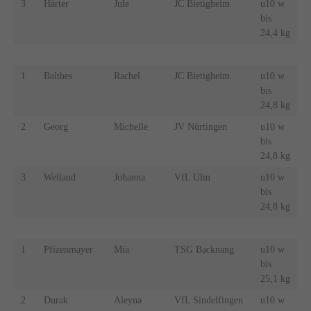
3
Härter
Jule
JC Bietigheim
u10 w
bis
24,4 kg
1
Balthes
Rachel
JC Bietigheim
u10 w
bis
24,8 kg
2
Georg
Michelle
JV Nürtingen
u10 w
bis
24,8 kg
3
Weiland
Johanna
VfL Ulm
u10 w
bis
24,8 kg
1
Pfizenmayer
Mia
TSG Backnang
u10 w
bis
25,1 kg
2
Durak
Aleyna
VfL Sindelfingen
u10 w