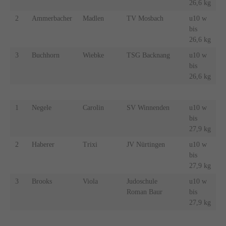
26,6 kg
2
Ammerbacher
Madlen
TV Mosbach
u10 w
bis
26,6 kg
3
Buchhorn
Wiebke
TSG Backnang
u10 w
bis
26,6 kg
1
Negele
Carolin
SV Winnenden
u10 w
bis
27,9 kg
2
Haberer
Trixi
JV Nürtingen
u10 w
bis
27,9 kg
3
Brooks
Viola
Judoschule
u10 w
Roman Baur
bis
27,9 kg