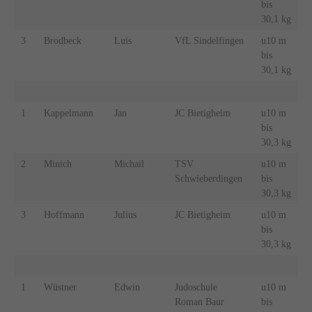
bis
30,1 kg
3
Brodbeck
Luis
VfL Sindelfingen
u10 m
bis
30,1 kg
1
Kappelmann
Jan
JC Bietigheim
u10 m
bis
30,3 kg
2
Minich
Michail
TSV
u10 m
Schwieberdingen
bis
30,3 kg
3
Hoffmann
Julius
JC Bietigheim
u10 m
bis
30,3 kg
1
Wüstner
Edwin
Judoschule
u10 m
Roman Baur
bis