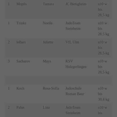
1
Mopils
Tamara
JC Bietigheim
u10 w
bis
28,5 kg
1
Trinks
Noelle
JudoTeam
u10 w
Steinheim
bis
28,5 kg
2
leBars
Juliette
VfL Ulm
u10 w
bis
28,5 kg
3
Sacharov
Maya
KSV
u10 w
Holzgerlingen
bis
28,5 kg
1
Koch
Rosa-Sofia
Judoschule
u10 w
Roman Baur
bis
30,4 kg
2
Palus
Lina
JudoTeam
u10 w
Steinheim
bis