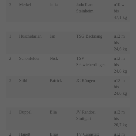
3
Merkel
Julia
JudoTeam
u10 w
Steinheim
bis
47,1 kg
1
Huschidarian
Jan
TSG Backnang
u12 m
bis
24,6 kg
2
Schönfelder
Nick
TSV
u12 m
Schwieberdingen
bis
24,6 kg
3
Stihl
Patrick
JC Köngen
u12 m
bis
24,6 kg
1
Duppel
Elia
JV Randori
u12 m
Stuttgart
bis
26,7 kg
2
Hanelt
Elias
TV Cannstatt
u12 m