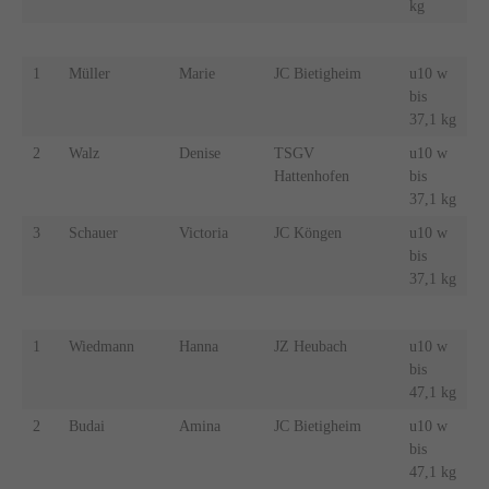
kg
1
Müller
Marie
JC Bietigheim
u10 w
bis
37,1 kg
2
Walz
Denise
TSGV
u10 w
Hattenhofen
bis
37,1 kg
3
Schauer
Victoria
JC Köngen
u10 w
bis
37,1 kg
1
Wiedmann
Hanna
JZ Heubach
u10 w
bis
47,1 kg
2
Budai
Amina
JC Bietigheim
u10 w
bis
47,1 kg