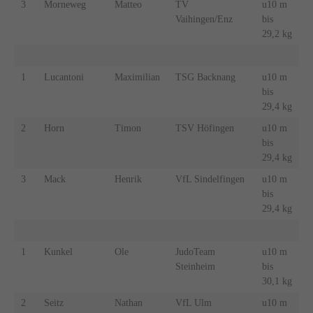
3
Morneweg
Matteo
TV
u10 m
Vaihingen/Enz
bis
29,2 kg
1
Lucantoni
Maximilian
TSG Backnang
u10 m
bis
29,4 kg
2
Horn
Timon
TSV Höfingen
u10 m
bis
29,4 kg
3
Mack
Henrik
VfL Sindelfingen
u10 m
bis
29,4 kg
1
Kunkel
Ole
JudoTeam
u10 m
Steinheim
bis
30,1 kg
2
Seitz
Nathan
VfL Ulm
u10 m