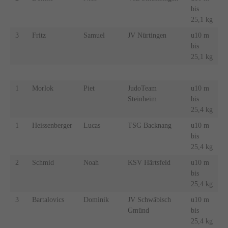
bis
25,1 kg
3
Fritz
Samuel
JV Nürtingen
u10 m
bis
25,1 kg
1
Morlok
Piet
JudoTeam
u10 m
Steinheim
bis
25,4 kg
1
Heissenberger
Lucas
TSG Backnang
u10 m
bis
25,4 kg
2
Schmid
Noah
KSV Härtsfeld
u10 m
bis
25,4 kg
3
Bartalovics
Dominik
JV Schwäbisch
u10 m
Gmünd
bis
25,4 kg