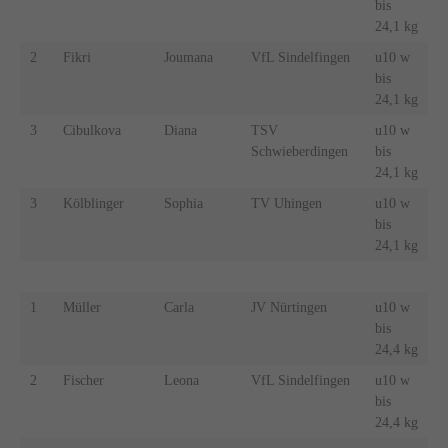
bis
24,1 kg
2
Fikri
Joumana
VfL Sindelfingen
u10 w
bis
24,1 kg
3
Cibulkova
Diana
TSV
u10 w
Schwieberdingen
bis
24,1 kg
3
Kölblinger
Sophia
TV Uhingen
u10 w
bis
24,1 kg
1
Müller
Carla
JV Nürtingen
u10 w
bis
24,4 kg
2
Fischer
Leona
VfL Sindelfingen
u10 w
bis
24,4 kg