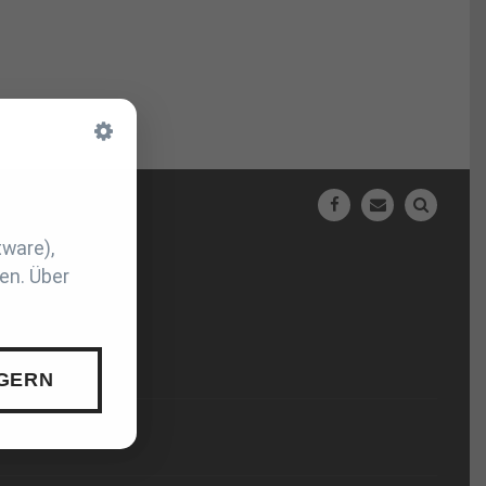
N
tware),
en. Über
 GERN