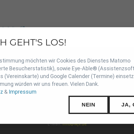
 St.Gallen
.
H GEHT'S LOS!
en
Zustimmung möchten wir Cookies des Dienstes Matomo
SCHUTZ
INTERN
SUCHE
COOKIE-EINSTELLUNGE
rte Besucherstatistik), sowie Eye-Able® (Assistenzsof
 (Vereinskarte) und Google Calender (Termine) einsetz
mung würden wir uns freuen. Vielen Dank.
tz
&
Impressum
Württembergischer Judo-Verband e.V.
Hermann-Hess-Straße 8, 71332 Waiblingen
NEIN
JA,
Telefon: 07151 / 51973
E-Mail:
info@wjv.de