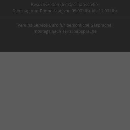
Besuchszeiten der Geschäftsstelle:
Dienstag und Donnerstag von 09:00 Uhr bis 11:00 Uhr
Vereins-Service-Büro für persönliche Gespräche:
montags nach Terminabsprache