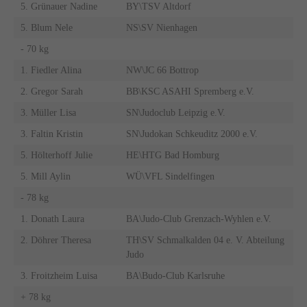
5. Grünauer Nadine
BY\TSV Altdorf
5. Blum Nele
NS\SV Nienhagen
- 70 kg
1. Fiedler Alina
NW\JC 66 Bottrop
2. Gregor Sarah
BB\KSC ASAHI Spremberg e.V.
3. Müller Lisa
SN\Judoclub Leipzig e.V.
3. Faltin Kristin
SN\Judokan Schkeuditz 2000 e.V.
5. Hölterhoff Julie
HE\HTG Bad Homburg
5. Mill Aylin
WÜ\VFL Sindelfingen
- 78 kg
1. Donath Laura
BA\Judo-Club Grenzach-Wyhlen e.V.
2. Döhrer Theresa
TH\SV Schmalkalden 04 e. V. Abteilung
Judo
3. Froitzheim Luisa
BA\Budo-Club Karlsruhe
+ 78 kg