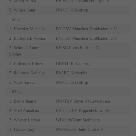
5. Meyer Anika
BB\Budokan Brandenburg e. V.
5. Wilkes Lena
NW\JC 66 Bottrop
- 57 kg
1. Hürzeler Michelle
BY\TSV München Großhadern e.V.
2. Büllesbach Verena
BY\TSV München Großhadern e.V.
3. Schmidt Anne-
BE\SC Lotos Berlin e. V.
Sophie
3. Hollender Eileen
HH\HT16 Hamburg
5. Rouviere Nathalie
BW\BC Karlsruhe
5. Wüst Saskia
NW\JC 66 Bottrop
- 63 kg
1. Beune Janina
NW\TSV Bayer 04 Leverkusen
2. Noel Annalena
BA\Judo SV Kippenheimweiler
3. Wörner Larissa
WÜ\JudoTeam Steinheim
3. Fischer Anja
NW\Beueler Judo-Club e.V.