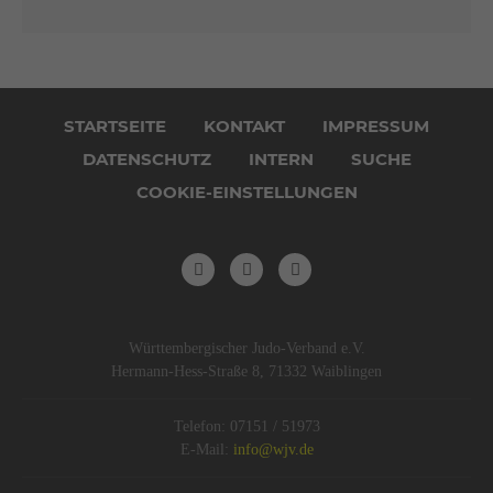
Navigation
überspringen
STARTSEITE
KONTAKT
IMPRESSUM
DATENSCHUTZ
INTERN
SUCHE
COOKIE-EINSTELLUNGEN
Württembergischer Judo-Verband e.V.
Hermann-Hess-Straße 8, 71332 Waiblingen
Telefon: 07151 / 51973
E-Mail:
info@wjv.de