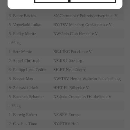
3. Fraundorf Peter
NW\TSV Bayer 04 Leverkusen
3. Bauer Bastian
SN\Chemnitzer Polizeisportverein e. V.
5. Vennekold Lukas
BY\TSV München Großhadern e.V.
5. Plafky Moritz
NW\Judo Club Hennef e.V.
- 66 kg
1. Setz Martin
BB\UJKC Potsdam e.V.
2. Siegel Christoph
NS\KS Lüneburg
3. Philipp Leon Cedric
SH\FT Neumünster
3. Baczak Max
NW\TSV Hertha Walheim Judoabteilung
5. Zalewski Jakob
HH\T.H.-Eilbeck e.V.
5. Bockholt Sebastian
NS\Judo Crocodiles Osnabrück e.V
- 73 kg
1. Barwig Robert
NS\SFV Europa
2. Cavelius Timo
BY\PTSV Hof