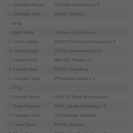
1. Schneider Miriam
NW\Judo Club Hennef e.V.
2. Herrmann Sarah
BW\BC Greffern
- 48 kg
1. Riehl Maike
NW\Judo Club Hennef e.V.
2. Seifert Jasmine
TH\KSV Budokan Heiligenstadt e.V.
3. Wohlers Anika
NS\TuS Hermannsburg e.V.
3. Siewert Emily
BB\UJKC Potsdam e.V.
5. Frühauf Mona
BW\JSC Heidelberg
5. Schmadel Tanja
PF\Judokan Landau e.V.
- 52 kg
1. Schmitz Denise
NW\TSV Bayer 04 Leverkusen
2. Diede Margarita
BA\JC Jukadio Heidelberg e.V
3. Schopper Catrin
WÜ\Judoteam Steinheim
3. Coban Xenia
BW\BC Karlsruhe