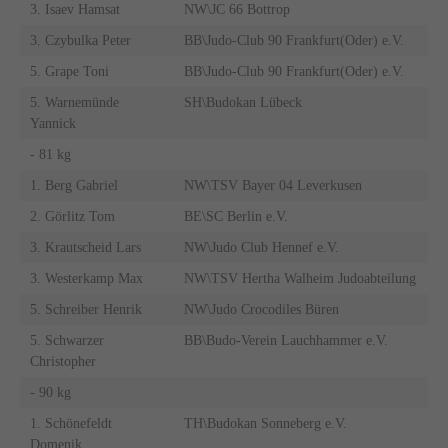
3. Isaev Hamsat
NW\JC 66 Bottrop
3. Czybulka Peter
BB\Judo-Club 90 Frankfurt(Oder) e.V.
5. Grape Toni
BB\Judo-Club 90 Frankfurt(Oder) e.V.
5. Warnemünde
SH\Budokan Lübeck
Yannick
- 81 kg
1. Berg Gabriel
NW\TSV Bayer 04 Leverkusen
2. Görlitz Tom
BE\SC Berlin e.V.
3. Krautscheid Lars
NW\Judo Club Hennef e.V.
3. Westerkamp Max
NW\TSV Hertha Walheim Judoabteilung
5. Schreiber Henrik
NW\Judo Crocodiles Büren
5. Schwarzer
BB\Budo-Verein Lauchhammer e.V.
Christopher
- 90 kg
1. Schönefeldt
TH\Budokan Sonneberg e.V.
Domenik