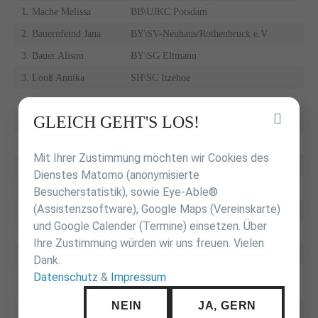
1. Mache Melissa
BB\UJKC Potsdam
2. Bauernfeind Jana
BY\SV-Neuhaus/Rothenbruck e.V
3. Bauer Alison
BY\SG Eltmann
3. Looß Annika
SH\SC Itzehoe
Inhalt
GLEICH GEHT'S LOS!
Männer
überspringen
Mit Ihrer Zustimmung möchten wir Cookies des
- 55 kg
Dienstes Matomo (anonymisierte
1. Heyder Maximilian
BY\ASV Naisa Ellerntal
Besucherstatistik), sowie Eye-Able®
(Assistenzsoftware), Google Maps (Vereinskarte)
2. Klemm Lukas
WÜ\VFL Sindelfingen
und Google Calender (Termine) einsetzen. Über
3. Malewany Jens
NW\Sport-Union Annen
Ihre Zustimmung würden wir uns freuen. Vielen
- 60 kg
Dank.
Datenschutz
&
Impressum
1. Bizon Marcel
NW\1. Judo-Club 1958
Mönchengladbach
NEIN
JA, GERN
2. Schwisow Paul
BB\UJKC Potsdam e.V.