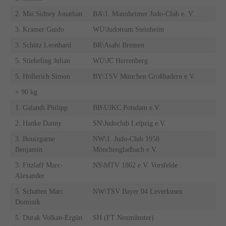
2. Mai Sidney Jonathan
BA\1. Mannheimer Judo-Club e. V.
3. Kramer Guido
WÜ\Judoteam Steinheim
3. Schütz Leonhard
BR\Asahi Bremen
5. Stiebeling Julian
WÜ\JC Herrenberg
5. Höllerich Simon
BY\TSV München Großhadern e.V.
+ 90 kg
1. Galandi Philipp
BB\UJKC Potsdam e.V.
2. Hanke Danny
SN\Judoclub Leipzig e.V.
3. Bouizgarne
NW\1. Judo-Club 1958
Benjamin
Mönchengladbach e.V.
3. Fitzlaff Marc-
NS\MTV 1862 e.V. Vorsfelde
Alexander
5. Schatten Marc
NW\TSV Bayer 04 Leverkusen
Dominik
5. Durak Volkan-Ergün
SH (FT Neumünster)