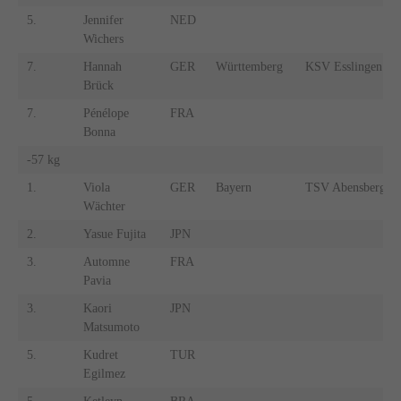
5.
Jennifer
NED
Wichers
7.
Hannah
GER
Württemberg
KSV Esslingen
Brück
7.
Pénélope
FRA
Bonna
-57 kg
1.
Viola
GER
Bayern
TSV Abensberg
Wächter
2.
Yasue Fujita
JPN
3.
Automne
FRA
Pavia
3.
Kaori
JPN
Matsumoto
5.
Kudret
TUR
Egilmez