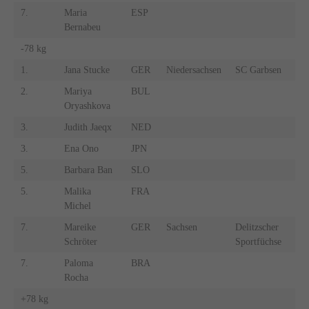
7.
Maria
ESP
Bernabeu
-78 kg
1.
Jana Stucke
GER
Niedersachsen
SC Garbsen
2.
Mariya
BUL
Oryashkova
3.
Judith Jaeqx
NED
3.
Ena Ono
JPN
5.
Barbara Ban
SLO
5.
Malika
FRA
Michel
7.
Mareike
GER
Sachsen
Delitzscher
Schröter
Sportfüchse
7.
Paloma
BRA
Rocha
+78 kg