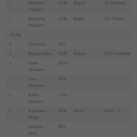
7.
Dominice
GER
Bayern
SG Eltmann
Weiglein
7.
Katharina
GER
Baden
JSV Würm
Waldoch
-70 kg
1.
Yuka Iida
JPN
2.
Barbara Baur
GER
Bayern
TSV Großhadern
3.
Anett
HUN
Mérzáros
3.
Jessy
FRA
Florentin
5.
Kelita
CAN
Zupancic
5.
Katharina
GER
Berlin
KiK e. V.
Hilger
7.
Jennyfer
BEL
Arcq