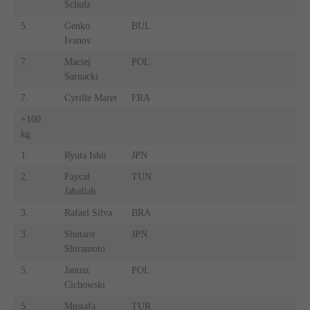
Schulz
5.
Genko
BUL
Ivanov
7.
Maciej
POL
Sarnacki
7.
Cyrille Maret
FRA
+100
kg
1.
Ryuta Ishii
JPN
2.
Faycal
TUN
Jaballah
3.
Rafael Silva
BRA
3.
Shutaro
JPN
Shiramoto
5.
Janusz
POL
Cichowski
5.
Mustafa
TUR