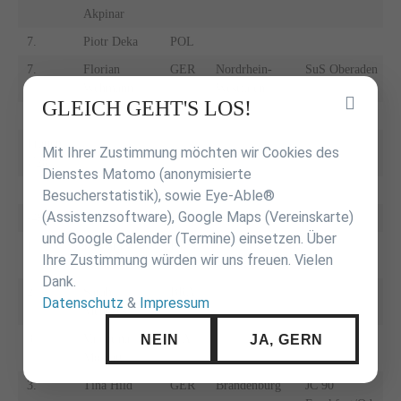
Akpinar
7.
Piotr Deka
POL
7.
Florian
GER
Nordrhein-
SuS Oberaden
Wehmann
Westfalen
Inhalt
GLEICH GEHT'S LOS!
überspringen
Frauen
Mit Ihrer Zustimmung möchten wir Cookies des
U20
Dienstes Matomo (anonymisierte
Besucherstatistik), sowie Eye-Able®
(Assistenzsoftware), Google Maps (Vereinskarte)
-48 kg
und Google Calender (Termine) einsetzen. Über
1.
Barbara
HUN
Ihre Zustimmung würden wir uns freuen. Vielen
Maros
Dank.
2.
Sarah
BRA
Datenschutz
&
Impressum
Menezes
NEIN
JA, GERN
3.
Valentina
ITA
Moscatt
3.
Tina Hild
GER
Brandenburg
JC 90