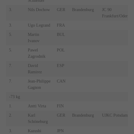
Schneider
3.
Nils Dochow
GER
Brandenburg
JC 90
Frankfurt/Oder
3.
Ugo Legrand
FRA
5.
Martin
BUL
Ivanov
5.
Pawel
POL
Zagrodnik
7.
David
ESP
Ramirez
7.
Jean-Philippe
CAN
Gagnon
-73 kg
1.
Antti Virta
FIN
2.
Karl
GER
Brandenburg
UJKC Potsdam
Schöneburg
3.
Kazushi
JPN