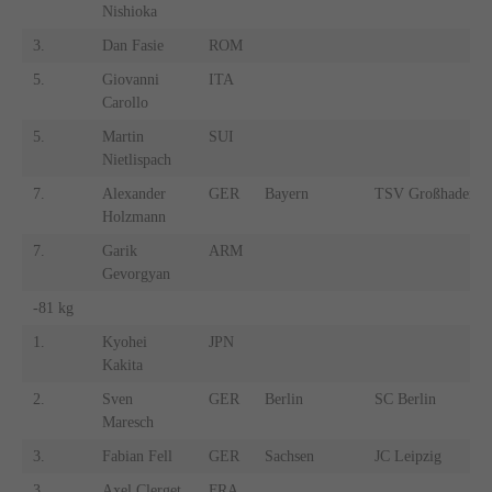
Nishioka
3.
Dan Fasie
ROM
5.
Giovanni
ITA
Carollo
5.
Martin
SUI
Nietlispach
7.
Alexander
GER
Bayern
TSV Großhadern
Holzmann
7.
Garik
ARM
Gevorgyan
-81 kg
1.
Kyohei
JPN
Kakita
2.
Sven
GER
Berlin
SC Berlin
Maresch
3.
Fabian Fell
GER
Sachsen
JC Leipzig
3.
Axel Clerget
FRA