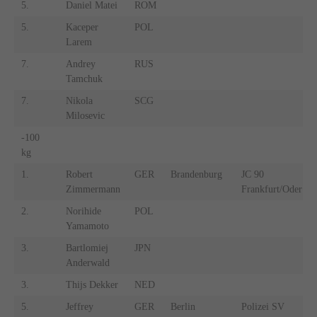
5.
Daniel Matei
ROM
5.
Kaceper
POL
Larem
7.
Andrey
RUS
Tamchuk
7.
Nikola
SCG
Milosevic
-100
kg
1.
Robert
GER
Brandenburg
JC 90
Zimmermann
Frankfurt/Oder
2.
Norihide
POL
Yamamoto
3.
Bartlomiej
JPN
Anderwald
3.
Thijs Dekker
NED
5.
Jeffrey
GER
Berlin
Polizei SV