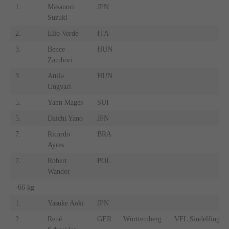
1.
Masanori
JPN
Suzuki
2.
Elio Verde
ITA
3.
Bence
HUN
Zambori
3.
Attila
HUN
Ungvari
5.
Yann Mages
SUI
5.
Daichi Yano
JPN
7.
Ricardo
BRA
Ayres
7.
Robert
POL
Wandor
-66 kg
1.
Yasuke Aoki
JPN
2.
René
GER
Württemberg
VFL Sindelfingen