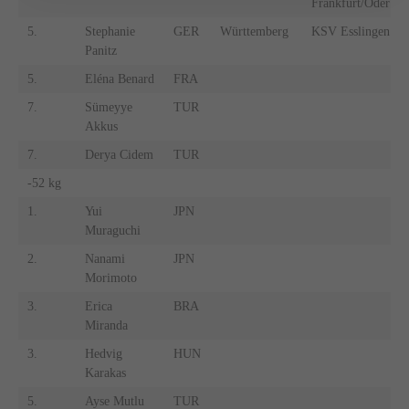
Frankfurt/Oder
5.
Stephanie
GER
Württemberg
KSV Esslingen
Panitz
5.
Eléna Benard
FRA
7.
Sümeyye
TUR
Akkus
7.
Derya Cidem
TUR
-52 kg
1.
Yui
JPN
Muraguchi
2.
Nanami
JPN
Morimoto
3.
Erica
BRA
Miranda
3.
Hedvig
HUN
Karakas
5.
Ayse Mutlu
TUR