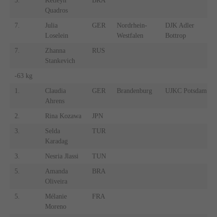
5.
Ketleyn
BRA
Quadros
7.
Julia
GER
Nordrhein-
DJK Adler
Loselein
Westfalen
Bottrop
7.
Zhanna
RUS
Stankevich
-63 kg
1.
Claudia
GER
Brandenburg
UJKC Potsdam
Ahrens
2.
Rina Kozawa
JPN
3.
Selda
TUR
Karadag
3.
Nesria Jlassi
TUN
5.
Amanda
BRA
Oliveira
5.
Mélanie
FRA
Moreno