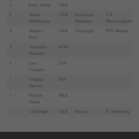
1.
Ketty Mathe
FRA
2.
Janina
GER
Nordrhein-
1.JC
Waldhausen
Westfalen
Mönchengladbach
3.
Beatrice
GER
Thüringen
PSV Weimar
Rietz
3.
Alexandra
ROM
Matasaru
5.
Sara
ESP
Conejero
5.
Gergana
BUL
Petrova
7.
Rochele
BRA
Nunes
7.
Lind Heger
GER
Hessen
JC Petersberg
Navigation