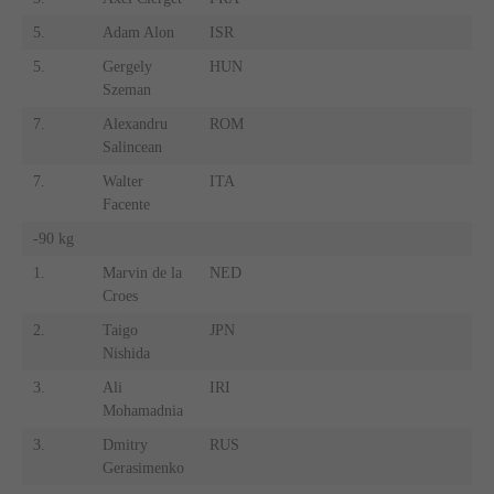
5.
Adam Alon
ISR
5.
Gergely
HUN
Szeman
7.
Alexandru
ROM
Salincean
7.
Walter
ITA
Facente
-90 kg
1.
Marvin de la
NED
Croes
2.
Taigo
JPN
Nishida
3.
Ali
IRI
Mohamadnia
3.
Dmitry
RUS
Gerasimenko