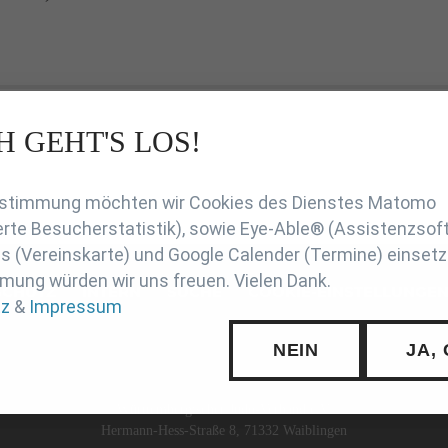
H GEHT'S LOS!
en
Zustimmung möchten wir Cookies des Dienstes Matomo
rte Besucherstatistik), sowie Eye-Able® (Assistenzsof
 (Vereinskarte) und Google Calender (Termine) einsetz
mung würden wir uns freuen. Vielen Dank.
SCHUTZ
INTERN
SUCHE
COOKIE-EINSTELLUNGE
tz
&
Impressum
NEIN
JA,
Württembergischer Judo-Verband e.V.
Hermann-Hess-Straße 8, 71332 Waiblingen