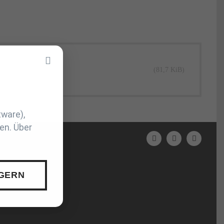
(81,7 KiB)
tware),
en. Über
N
 GERN