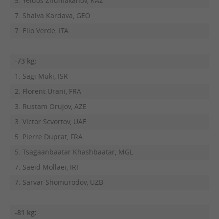
5. Yeldos Zhumakanov, KAZ
7. Shalva Kardava, GEO
7. Elio Verde, ITA
-73 kg:
1. Sagi Muki, ISR
2. Florent Urani, FRA
3. Rustam Orujov, AZE
3. Victor Scvortov, UAE
5. Pierre Duprat, FRA
5. Tsagaanbaatar Khashbaatar, MGL
7. Saeid Mollaei, IRI
7. Sarvar Shomurodov, UZB
-81 kg: