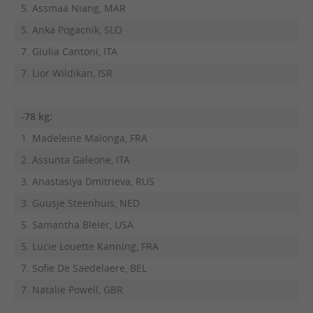
5. Assmaa Niang, MAR
5. Anka Pogacnik, SLO
7. Giulia Cantoni, ITA
7. Lior Wildikan, ISR
-78 kg:
1. Madeleine Malonga, FRA
2. Assunta Galeone, ITA
3. Anastasiya Dmitrieva, RUS
3. Guusje Steenhuis, NED
5. Samantha Bleier, USA
5. Lucie Louette Kanning, FRA
7. Sofie De Saedelaere, BEL
7. Natalie Powell, GBR