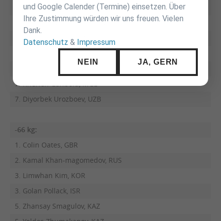
und Google Calender (Termine) einsetzen. Über
2. Vugar Shirinli, AZE
Ihre Zustimmung würden wir uns freuen. Vielen
3. Sharafuddin Lutfillaev, UZB
Dank.
3. Sofiane Milous, FRA
Datenschutz
&
Impressum
5. Robert Mshvidobadze, RUS
NEIN
JA, GERN
5. Ilgar Mushkiyev, AZE
7. Kherlen Ganbold, MGL
7. Diyorbek Urozboev, UZB
-66 kg:
1. Colin Oates, GBR
2. Kamal Khan-magomedov, RUS
3. Limwhan Kim, KOR
3. Golan Pollack, ISR
5. Zhansay Smagulov, KAZ