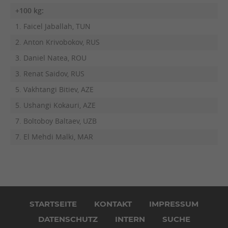
+100 kg:
1. Faicel Jaballah, TUN
2. Anton Krivobokov, RUS
3. Daniel Natea, ROU
3. Renat Saidov, RUS
5. Vakhtangi Bitiev, AZE
5. Ushangi Kokauri, AZE
7. Boltoboy Baltaev, UZB
7. El Mehdi Malki, MAR
Navigation
überspringen
STARTSEITE
KONTAKT
IMPRESSUM
DATENSCHUTZ
INTERN
SUCHE