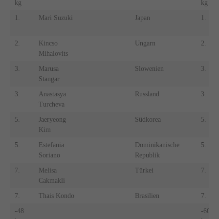
kg
kg
1.
Mari Suzuki
Japan
1.
2.
Kincso
Ungarn
2.
Mihalovits
3.
Marusa
Slowenien
3.
Stangar
3.
Anastasya
Russland
3.
Turcheva
5.
Jaeryeong
Südkorea
5.
Kim
5.
Estefania
Dominikanische
5.
Soriano
Republik
7.
Melisa
Türkei
7.
Cakmakli
7.
Thais Kondo
Brasilien
7.
-48
-60