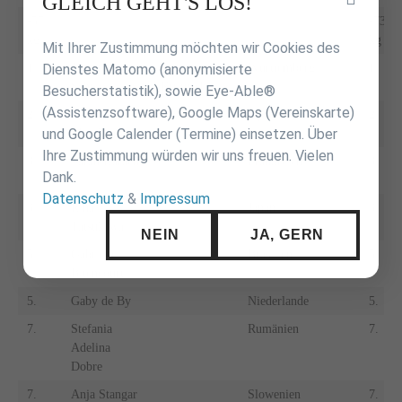
GLEICH GEHT'S LOS!
überspringen
-57
-73
kg
kg
Mit Ihrer Zustimmung möchten wir Cookies des
Dienstes Matomo (anonymisierte
1.
Jennifer
Sportcentrum
Württemberg
1.
Schwille
Kustusch
Besucherstatistik), sowie Eye-Able®
(Assistenzsoftware), Google Maps (Vereinskarte)
2.
Kanna
Japan
2.
und Google Calender (Termine) einsetzen. Über
Murakami
Ihre Zustimmung würden wir uns freuen. Vielen
3.
Sarah Harachi
Frankreich
3.
Dank.
Datenschutz
&
Impressum
3.
Rina
Japan
3.
Tatsukawa
NEIN
JA, GERN
5.
Gabriela
Brasilien
5.
Bitencourt
5.
Gaby de By
Niederlande
5.
7.
Stefania
Rumänien
7.
Adelina
Dobre
7.
Anja Stangar
Slowenien
7.