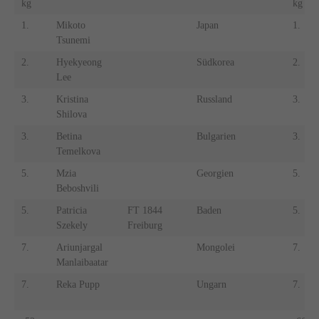
kg
kg
1.
Mikoto
Japan
1.
Tsunemi
2.
Hyekyeong
Südkorea
2.
Lee
3.
Kristina
Russland
3.
Shilova
3.
Betina
Bulgarien
3.
Temelkova
5.
Mzia
Georgien
5.
Beboshvili
5.
Patricia
FT 1844
Baden
5.
Szekely
Freiburg
7.
Ariunjargal
Mongolei
7.
Manlaibaatar
7.
Reka Pupp
Ungarn
7.