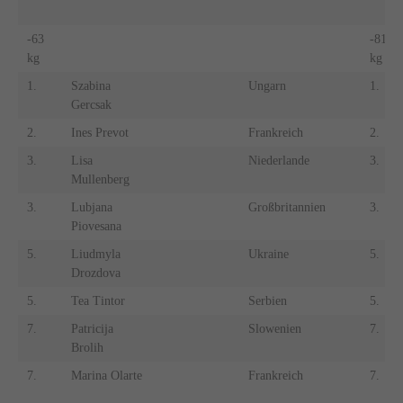
-63
-81
kg
kg
1.
Szabina
Ungarn
1.
Gercsak
2.
Ines Prevot
Frankreich
2.
3.
Lisa
Niederlande
3.
Mullenberg
3.
Lubjana
Großbritannien
3.
Piovesana
5.
Liudmyla
Ukraine
5.
Drozdova
5.
Tea Tintor
Serbien
5.
7.
Patricija
Slowenien
7.
Brolih
7.
Marina Olarte
Frankreich
7.