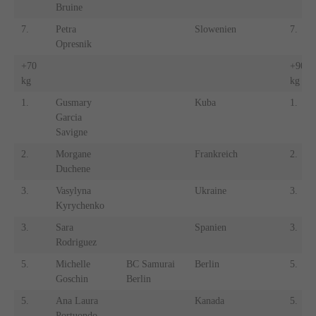
Bruine
7.
Petra
Slowenien
7.
Opresnik
+70
+90
kg
kg
1.
Gusmary
Kuba
1.
Garcia
Savigne
2.
Morgane
Frankreich
2.
Duchene
3.
Vasylyna
Ukraine
3.
Kyrychenko
3.
Sara
Spanien
3.
Rodriguez
5.
Michelle
BC Samurai
Berlin
5.
Goschin
Berlin
5.
Ana Laura
Kanada
5.
Portuondo