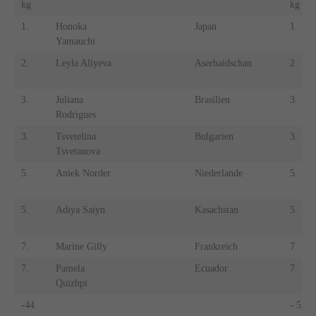
kg
kg
1.
Honoka
Japan
1.
Yamauchi
2.
Leyla Aliyeva
Aserbaidschan
2.
3.
Juliana
Brasilien
3.
Rodrigues
3.
Tsvetelina
Bulgarien
3.
Tsvetanova
5.
Aniek Norder
Niederlande
5.
5.
Adiya Saiyn
Kasachstan
5.
7.
Marine Gilly
Frankreich
7.
7.
Pamela
Ecuador
7.
Quizhpi
-44
- 55