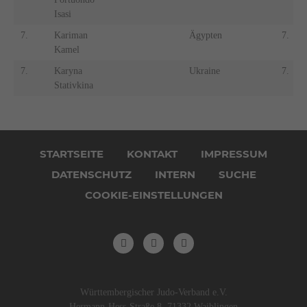
Isasi
7.
Kariman
Ägypten
7.
Kamel
7.
Karyna
Ukraine
7.
Stativkina
Navigation
überspringen
STARTSEITE
KONTAKT
IMPRESSUM
DATENSCHUTZ
INTERN
SUCHE
COOKIE-EINSTELLUNGEN
Württembergischer Judo-Verband e.V.
Hermann-Hess-Straße 8, 71332 Waiblingen