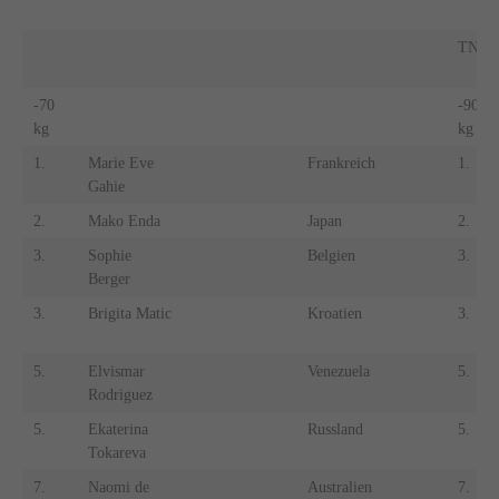
TN
-70
-90
kg
kg
1.
Marie Eve
Frankreich
1.
Gahie
2.
Mako Enda
Japan
2.
3.
Sophie
Belgien
3.
Berger
3.
Brigita Matic
Kroatien
3.
5.
Elvismar
Venezuela
5.
Rodriguez
5.
Ekaterina
Russland
5.
Tokareva
7.
Naomi de
Australien
7.