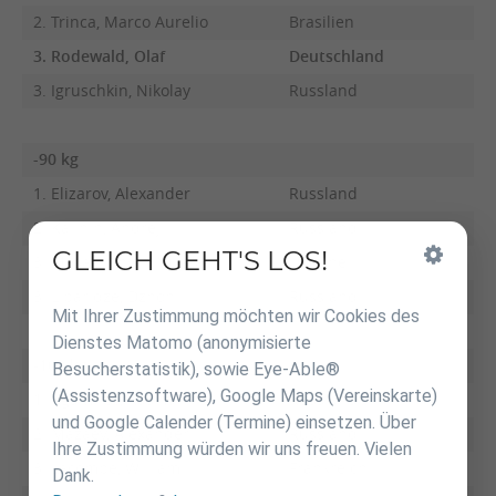
2. Trinca, Marco Aurelio
Brasilien
3. Rodewald, Olaf
Deutschland
3. Igruschkin, Nikolay
Russland
-90 kg
1. Elizarov, Alexander
Russland
2. Kalinin, Andrej
Russland
GLEICH GEHT'S LOS!
Inhalt
3. Mesablishvili, Nugzar
Ukraine
überspringen
3. Liparidze, Dzhoni
Russland
Mit Ihrer Zustimmung möchten wir Cookies des
Dienstes Matomo (anonymisierte
-100 kg
Besucherstatistik), sowie Eye-Able®
(Assistenzsoftware), Google Maps (Vereinskarte)
1. Agamirov, Rasim
Russland
und Google Calender (Termine) einsetzen. Über
2. Mazaev, Alexander
Russland
Ihre Zustimmung würden wir uns freuen. Vielen
3. Lacombe, William
Frankreich
Dank.