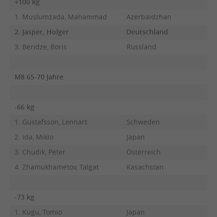
+100 kg
1. Muslumzada, Mahammad
Azerbaidzhan
2. Jasper, Holger
Deutschland
3. Beridze, Boris
Russland
M8 65-70 Jahre
-66 kg
1. Gustafsson, Lennart
Schweden
2. Ida, Mikio
Japan
3. Chudik, Peter
Österreich
4. Zhamukhametov, Talgat
Kasachstan
-73 kg
1. Kugu, Tomio
Japan