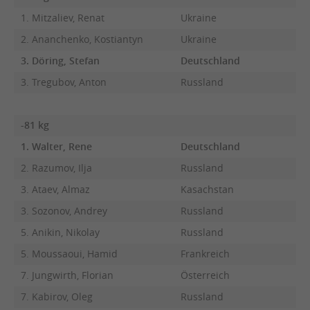
1. Mitzaliev, Renat
Ukraine
2. Ananchenko, Kostiantyn
Ukraine
3. Döring, Stefan
Deutschland
3. Tregubov, Anton
Russland
-81 kg
1. Walter, Rene
Deutschland
2. Razumov, Ilja
Russland
3. Ataev, Almaz
Kasachstan
3. Sozonov, Andrey
Russland
5. Anikin, Nikolay
Russland
5. Moussaoui, Hamid
Frankreich
7. Jungwirth, Florian
Österreich
7. Kabirov, Oleg
Russland