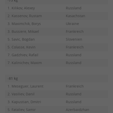
-73 kg
1. Kilikov, Alexey
Russland
2. Kassenov, Rustam
Kasachstan
3. Maximchik, Borys
Ukraine
3. Bussiere, Mikael
Frankreich
5. Savic, Bogdan
Slovenien
5. Colasse, Kevin
Frankreich
7. Gadzhiev, Rafail
Russland
7. Kalinichev, Maxim
Russland
-81 kg
1. Meseguer, Laurent
Frankreich
2. Vasiliev, Danil
Russland
3. Kapustian, Dmitri
Russland
5. Fataliev, Samir
Azerbaidzhan