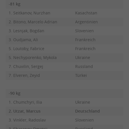
-81 kg
1. Seitkanov, Nurzhan
Kasachstan
2. Bitono, Marcelo Adrian
Argentinien
3. Lesnjak, Bogdan
Slovenien
3. Oudjama, Ali
Frankreich
5. Loutoby, Fabrice
Frankreich
5. Nechyporenko, Mykola
Ukraine
7. Chuvilin, Sergej
Russland
7. Elveren, Zeyid
Türkei
-90 kg
1. Chumchyri, Ilia
Ukraine
2. Utzat, Marcus
Deutschland
3. Vinkler, Radoslav
Slovenien
3. Sharanov, Dmotrij
Russland