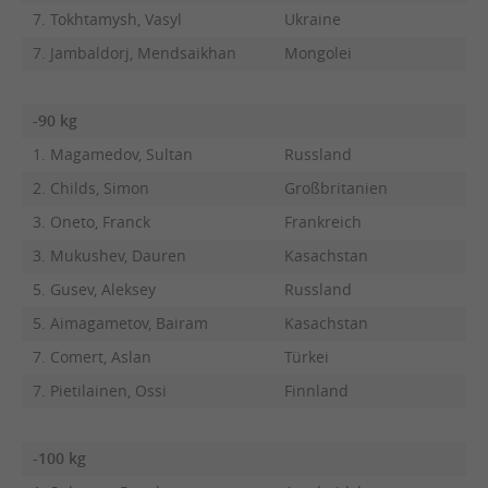
7. Tokhtamysh, Vasyl
Ukraine
7. Jambaldorj, Mendsaikhan
Mongolei
-90 kg
1. Magamedov, Sultan
Russland
2. Childs, Simon
Großbritanien
3. Oneto, Franck
Frankreich
3. Mukushev, Dauren
Kasachstan
5. Gusev, Aleksey
Russland
5. Aimagametov, Bairam
Kasachstan
7. Comert, Aslan
Türkei
7. Pietilainen, Ossi
Finnland
-100 kg