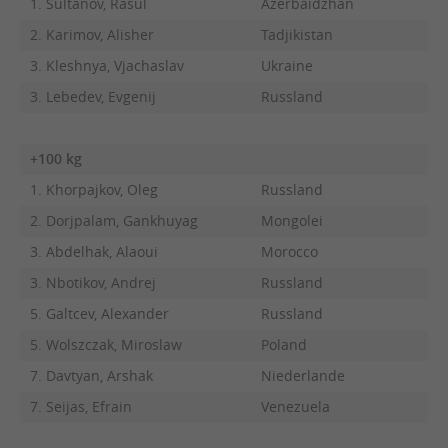
1. Sultanov, Rasul
Azerbaidzhan
2. Karimov, Alisher
Tadjikistan
3. Kleshnya, Vjachaslav
Ukraine
3. Lebedev, Evgenij
Russland
+100 kg
1. Khorpajkov, Oleg
Russland
2. Dorjpalam, Gankhuyag
Mongolei
3. Abdelhak, Alaoui
Morocco
3. Nbotikov, Andrej
Russland
5. Galtcev, Alexander
Russland
5. Wolszczak, Miroslaw
Poland
7. Davtyan, Arshak
Niederlande
7. Seijas, Efrain
Venezuela