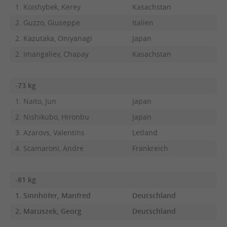
1. Koishybek, Kerey
Kasachstan
2. Guzzo, Giuseppe
Italien
2. Kazutaka, Oniyanagi
Japan
2. Imangaliev, Chapay
Kasachstan
-73 kg
1. Naito, Jun
Japan
2. Nishikubo, Hironbu
Japan
3. Azarovs, Valentins
Letland
4. Scamaroni, Andre
Frankreich
-81 kg
1. Sinnhöfer, Manfred
Deutschland
2. Matuszek, Georg
Deutschland