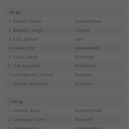
-90 kg
1. Rajabli, Elkhan
Azerbaidzhan
2. Balaban, Sergej
Ukraine
3. Azizi, Bizhan
Iran
3. Keske, Eric
Deutschland
5. Szocs, Laszlo
Rumänien
5. Drif, Azzedine
Frankreich
7. Lima Martins, Willian
Brasilien
7. Alonso, Humberto
Brasilien
-100 kg
1. Salimov, Rasul
Azerbaidzhan
2. Salavatov, Shamil
Russland
3. Pashayev, Zaur
Azerbaidzhan