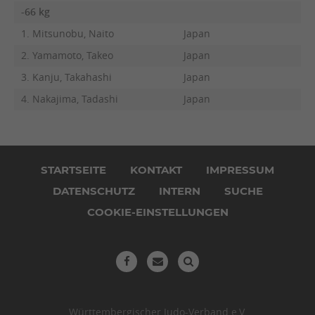
-66 kg
1. Mitsunobu, Naito
Japan
2. Yamamoto, Takeo
Japan
3. Kanju, Takahashi
Japan
4. Nakajima, Tadashi
Japan
Navigation
überspringen
STARTSEITE
KONTAKT
IMPRESSUM
DATENSCHUTZ
INTERN
SUCHE
COOKIE-EINSTELLUNGEN
Württembergischer Judo-Verband e.V.