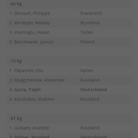
-66 kg
1. Derouet, Philippe
Frankreich
2. Vorobyev, Nikolay
Russland
3. Imamoglu, Hasan
Türkei
3. Barcikowski, Janusz
Poland
-73 kg
1. Paparello, Elio
Italien
2. Myagchenkov, Alexander
Russland
3. Gotta, Palph
Deutschland
4. Korzhukov, Vladimir
Russland
-81 kg
1. Gulyaev, Anatoliy
Russland
2. Zöllner, Manfred
Deutschland