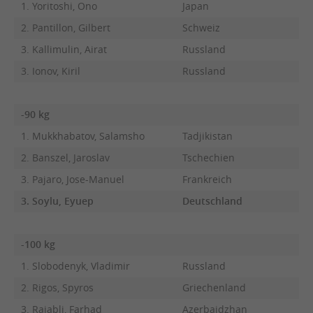
1. Yoritoshi, Ono
Japan
2. Pantillon, Gilbert
Schweiz
3. Kallimulin, Airat
Russland
3. Ionov, Kiril
Russland
-90 kg
1. Mukkhabatov, Salamsho
Tadjikistan
2. Banszel, Jaroslav
Tschechien
3. Pajaro, Jose-Manuel
Frankreich
3. Soylu, Eyuep
Deutschland
-100 kg
1. Slobodenyk, Vladimir
Russland
2. Rigos, Spyros
Griechenland
3. Rajabli, Farhad
Azerbaidzhan