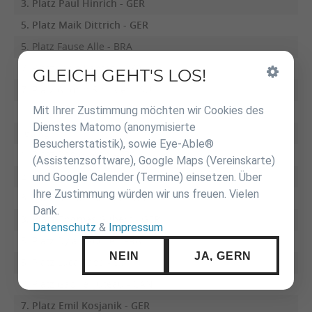
3. Platz Paul Hinrich - GER
5. Platz Maik Dittrich - GER
5. Platz Fause Alle - BRA
7. Platz Tacio Santos - BRA
GLEICH GEHT'S LOS!
Inhalt
überspringen
7. Platz Andrin Strickler - SUI
Mit Ihrer Zustimmung möchten wir Cookies des
Dienstes Matomo (anonymisierte
-66 kg
Besucherstatistik), sowie Eye-Able®
1. Platz Daniel Jean - FRA
(Assistenzsoftware), Google Maps (Vereinskarte)
2. Platz Jeferson Santos Junior - BRA
und Google Calender (Termine) einsetzen. Über
Ihre Zustimmung würden wir uns freuen. Vielen
3. Platz Adrian Gandia PUR
Dank.
3. Platz Thomas Gubert - GER
Datenschutz
&
Impressum
5. Platz Dylan Roche - FRA
NEIN
JA, GERN
5. Platz Luca Papa - SUI
7. Platz Gabriel Juteau - CAN
7. Platz Emil Kosjanik - GER