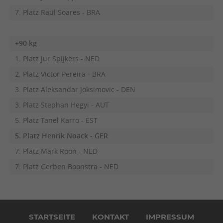
7. Platz Raul Soares - BRA
+90 kg
1. Platz Jur Spijkers - NED
2. Platz Victor Pereira - BRA
3. Platz Aleksandar Joksimovic - DEN
3. Platz Stephan Hegyi - AUT
5. Platz Tanel Karro - EST
5. Platz Henrik Noack - GER
7. Platz Mark Roon - NED
7. Platz Gerben Boonstra - NED
Navigation
überspringen
STARTSEITE
KONTAKT
IMPRESSUM