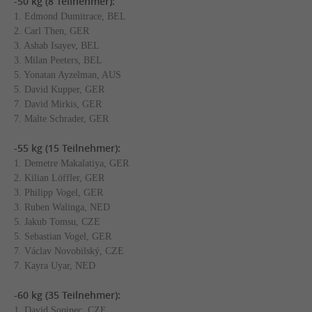
-50 kg (8 Teilnehmer):
1. Edmond Dumitrace, BEL
2. Carl Then, GER
3. Ashab Isayev, BEL
3. Milan Peeters, BEL
5. Yonatan Ayzelman, AUS
5. David Kupper, GER
7. David Mirkis, GER
7. Malte Schrader, GER
-55 kg (15 Teilnehmer):
1. Demetre Makalatiya, GER
2. Kilian Löffler, GER
3. Philipp Vogel, GER
3. Ruben Walinga, NED
5. Jakub Tomsu, CZE
5. Sebastian Vogel, GER
7. Václav Novobilský, CZE
7. Kayra Uyar, NED
-60 kg (35 Teilnehmer):
1. David Sopinec, CZE