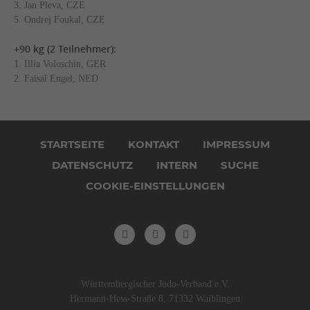
3. Jan Pleva, CZE
5. Ondrej Foukal, CZE
+90 kg (2 Teilnehmer):
1. Illia Voloschin, GER
2. Faisal Engel, NED
Navigation
überspringen
STARTSEITE
KONTAKT
IMPRESSUM
DATENSCHUTZ
INTERN
SUCHE
COOKIE-EINSTELLUNGEN
Württembergischer Judo-Verband e.V.
Hermann-Hess-Straße 8, 71332 Waiblingen