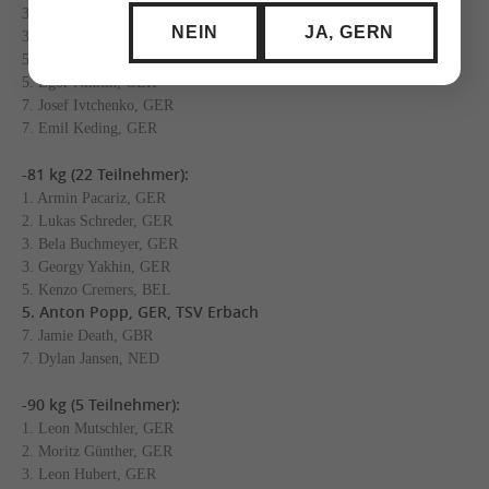
3. Alhammzah Hassoun, BEL
NEIN
JA, GERN
3. Ben Levy, GBR
5. Julian Mandel, GER
5. Egor Nikitin, GER
7. Josef Ivtchenko, GER
7. Emil Keding, GER
-81 kg (22 Teilnehmer):
1. Armin Pacariz, GER
2. Lukas Schreder, GER
3. Bela Buchmeyer, GER
3. Georgy Yakhin, GER
5. Kenzo Cremers, BEL
5. Anton Popp, GER, TSV Erbach
7. Jamie Death, GBR
7. Dylan Jansen, NED
-90 kg (5 Teilnehmer):
1. Leon Mutschler, GER
2. Moritz Günther, GER
3. Leon Hubert, GER