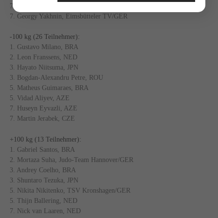
7. Pierre-Issa Buijle, BEL
7. Georgy Yakhnin, Eimsbütteler TV/GER
-100 kg (26 Teilnehmer):
1. Gustavo Milano, BRA
2. Leon Franssens, NED
3. Hayato Niitsuma, JPN
3. Bogdan-Alexandru Petre, ROU
5. Matheus Guimaraes, BRA
5. Vidad Aliyev, AZE
7. Huseyn Eyvazli, AZE
7. Martin Jerabek, CZE
+100 kg (13 Teilnehmer):
1. Gabriel Santos, BRA
2. Mortaza Suha, Judo-Team Hannover/GER
3. Andrey Coelho, BRA
3. Shuntaro Tezuka, JPN
5. Nikita Nikitenko, TSV Kronshagen/GER
5. Thijn Ballering, NED
7. Nick van Laaren, NED