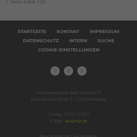
7. Martin Sedlak, CZE
Navigation
überspringen
STARTSEITE
KONTAKT
IMPRESSUM
DATENSCHUTZ
INTERN
SUCHE
COOKIE-EINSTELLUNGEN
Württembergischer Judo-Verband e.V.
Hermann-Hess-Straße 8, 71332 Waiblingen
Telefon: 07151 / 51973
E-Mail:
info@wjv.de
Besuchszeiten der Geschäftsstelle: