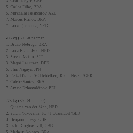
3. Charles Ayre, GBR
5. Carlos Filho, BRA
5. Mirkhalig Iskandarov, AZE
7. Marcus Ramos, BRA
7. Luca Tjakadoea, NED
-66 kg (69 Teilnehmer):
1. Bruno Nóbrega, BRA
2. Luca Richardson, NED
3. Stevan Maitin, SUI
3. Magni Lauritzen, DEN
5. Shin Nagaya, JPN
5. Felix Bächle, SC Heidelberg Rhein-Neckar/GER
7. Calebe Santos, BRA
7. Amsar Dzhamaldinov, BEL
-73 kg (89 Teilnehmer):
1. Quinten van der Veen, NED
2. Yuichi Yokoyama, JC 71 Düsseldorf/GER
3. Benjamin Levy, GBR
3. Irakli Goginashvili, GBR
5. Matheus Nolasco, BRA