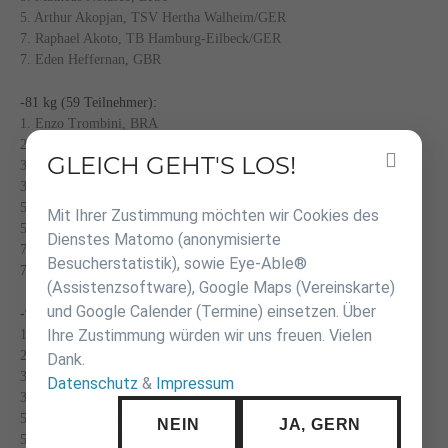
5. Arthur Akopjan, TSV Hertha Walheim/GER
7. Raphael Akoto, TB Hamburg-Eilbeck/GER
7. Eden Heffernan, GBR
-81 kg (59 Teilnehmer):
1. Enzo Trombini, BRA
2. Joshua de Lange, NED
GLEICH GEHT'S LOS!
Inhalt
3. Eryk Neumann, GBR
überspringen
3. Matti Göbel, Judo-Team Hannover/GER
5. Konstantin Distel, JC 66 Bottrop/GER
Mit Ihrer Zustimmung möchten wir Cookies des
5. Nahid Targuliyev, AZE
Dienstes Matomo (anonymisierte
7. Alex Marousek, CZE
Besucherstatistik), sowie Eye-Able®
7. Pepijn Kraak, NED
(Assistenzsoftware), Google Maps (Vereinskarte)
und Google Calender (Termine) einsetzen. Über
-90 kg (40 Teilnehmer):
Ihre Zustimmung würden wir uns freuen. Vielen
1. Haru Shibata, JPN
2. Jesse Barbosa, BRA
Dank.
3. Bram Nederbragt, NED
Datenschutz
&
Impressum
3. João Segatelle, BRA
5. Nils Baalmans, NED
NEIN
JA, GERN
5. Joseph Kirk, GBR