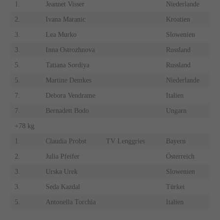
1.
Jeannet Visser
Niederlande
2.
Ivana Maranic
Kroatien
3.
Lea Murko
Slowenien
3.
Inna Ostrozhnova
Russland
5.
Tatiana Sordiya
Russland
5.
Martine Demkes
Niederlande
7.
Debora Vendrame
Italien
7.
Bernadett Bodo
Ungarn
+78 kg
1.
Claudia Probst
TV Lenggries
Bayern
2.
Julia Pfeifer
Österreich
3.
Urska Urek
Slowenien
3.
Seda Kazdal
Türkei
5.
Antonella Torchia
Italien