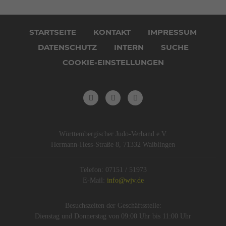
Navigation
überspringen
STARTSEITE
KONTAKT
IMPRESSUM
DATENSCHUTZ
INTERN
SUCHE
COOKIE-EINSTELLUNGEN
Württembergischer Judo-Verband e.V.
Hermann-Hess-Straße 8, 71332 Waiblingen
Telefon: 07151 / 51973
E-Mail:
info@wjv.de
Besuchszeiten der Geschäftsstelle:
Dienstag und Donnerstag von 09:00 Uhr bis 11:00 Uhr