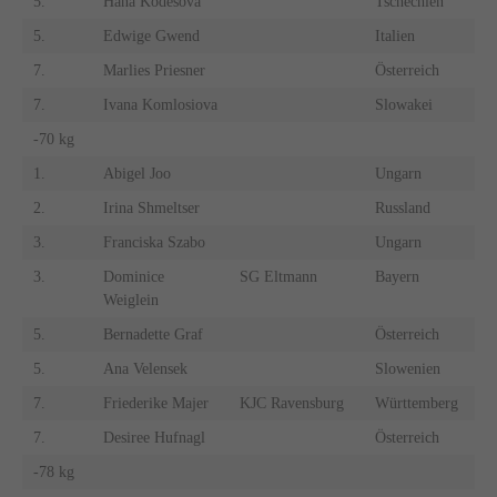
5.
Hana Kodesova
Tschechien
5.
Edwige Gwend
Italien
7.
Marlies Priesner
Österreich
7.
Ivana Komlosiova
Slowakei
-70 kg
1.
Abigel Joo
Ungarn
2.
Irina Shmeltser
Russland
3.
Franciska Szabo
Ungarn
3.
Dominice
SG Eltmann
Bayern
Weiglein
5.
Bernadette Graf
Österreich
5.
Ana Velensek
Slowenien
7.
Friederike Majer
KJC Ravensburg
Württemberg
7.
Desiree Hufnagl
Österreich
-78 kg