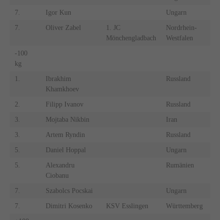
7.
Igor Kun
Ungarn
7.
Oliver Zabel
1. JC
Nordrhein-
Mönchengladbach
Westfalen
-100
kg
1.
Ibrakhim
Russland
Khamkhoev
2.
Filipp Ivanov
Russland
3.
Mojtaba Nikbin
Iran
3.
Artem Ryndin
Russland
5.
Daniel Hoppal
Ungarn
5.
Alexandru
Rumänien
Ciobanu
7.
Szabolcs Pocskai
Ungarn
7.
Dimitri Kosenko
KSV Esslingen
Württemberg