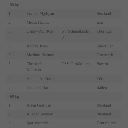
-55 kg
1.
Ervand Mgdsyan
Russland
2.
Mehdi Hadiha
Iran
3.
Danny-Paul Kiel
SV Schmalkalden
Thüringen
04
3.
Andraz Jereb
Slowenien
5.
Matthias Huemer
Österreich
5.
Christoph
TSV Großhadern
Bayern
Köberlin
7.
Abdülbaki Zorlu
Türkei
7.
Fedele di Bari
Italien
-60 kg
1.
Arsen Galstyan
Russland
2.
Alikhan Ayubov
Russland
3.
Igor Wandtke
Deutschland