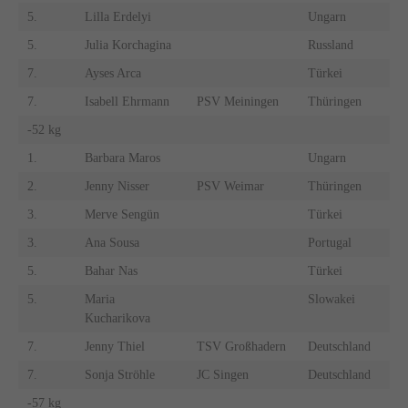
5.
Lilla Erdelyi
Ungarn
5.
Julia Korchagina
Russland
7.
Ayses Arca
Türkei
7.
Isabell Ehrmann
PSV Meiningen
Thüringen
-52 kg
1.
Barbara Maros
Ungarn
2.
Jenny Nisser
PSV Weimar
Thüringen
3.
Merve Sengün
Türkei
3.
Ana Sousa
Portugal
5.
Bahar Nas
Türkei
5.
Maria
Slowakei
Kucharikova
7.
Jenny Thiel
TSV Großhadern
Deutschland
7.
Sonja Ströhle
JC Singen
Deutschland
-57 kg