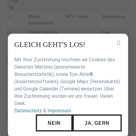
+100
kg
1.
Marcel
HSV Cottbus
Brandenburg
Schaarschmidt
2.
Coubari Mojtaba
Iran
Ahmadzadeh
Inhalt
GLEICH GEHT'S LOS!
3.
Sergey Kesaev
Russland
überspringen
3.
Kai Brandes
JC 90
Brandenburg
Mit Ihrer Zustimmung möchten wir Cookies des
Frankfurt/Oder
Dienstes Matomo (anonymisierte
5.
Levent Weiß
JC 90
Brandenburg
Besucherstatistik), sowie Eye-Able®
Frankfurt/Oder
(Assistenzsoftware), Google Maps (Vereinskarte)
und Google Calender (Termine) einsetzen. Über
5.
Akos Dusa
Ungarn
Ihre Zustimmung würden wir uns freuen. Vielen
7.
Vladut
Rumänien
Dank.
Simionescu
Datenschutz
&
Impressum
7.
Szabolcs Gombar
Ungarn
NEIN
JA, GERN
Frauen