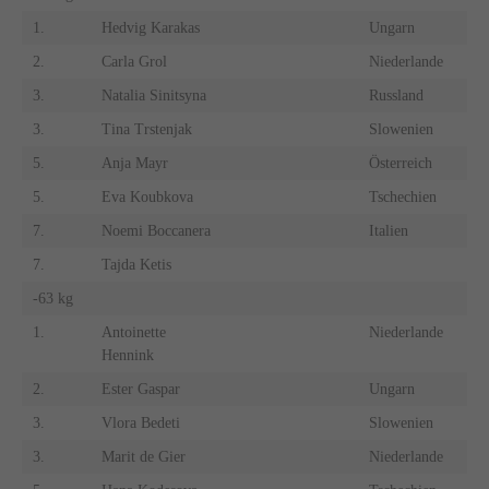
1.
Hedvig Karakas
Ungarn
2.
Carla Grol
Niederlande
3.
Natalia Sinitsyna
Russland
3.
Tina Trstenjak
Slowenien
5.
Anja Mayr
Österreich
5.
Eva Koubkova
Tschechien
7.
Noemi Boccanera
Italien
7.
Tajda Ketis
-63 kg
1.
Antoinette
Niederlande
Hennink
2.
Ester Gaspar
Ungarn
3.
Vlora Bedeti
Slowenien
3.
Marit de Gier
Niederlande