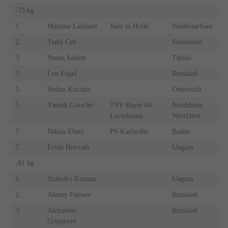
-73 kg
1.
Maxime Lambert
Judo in Holle
Niedersachsen
2.
Tadej Ceh
Slowenien
3.
Yunus Sastim
Türkei
3.
Leo Fogel
Russland
5.
Stefan Kuciara
Österreich
5.
Yannik Gutsche
TSV Bayer 04
Nordrhein-
Leverkusen
Westfalen
7.
Niklas Ebert
PS Karlsruhe
Baden
7.
Ervin Horvath
Ungarn
-81 kg
1.
Szabolcs Krizsan
Ungarn
2.
Alexey Fetisov
Russland
3.
Alexander
Russland
Grigoryev