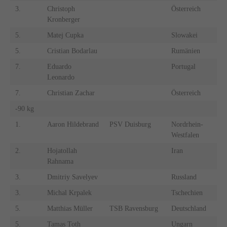
3.
Christoph
Österreich
Kronberger
5.
Matej Cupka
Slowakei
5.
Cristian Bodarlau
Rumänien
7.
Eduardo
Portugal
Leonardo
7.
Christian Zachar
Österreich
-90 kg
1.
Aaron Hildebrand
PSV Duisburg
Nordrhein-
Westfalen
2.
Hojatollah
Iran
Rahnama
3.
Dmitriy Savelyev
Russland
3.
Michal Krpalek
Tschechien
5.
Matthias Müller
TSB Ravensburg
Deutschland
5.
Tamas Toth
Ungarn