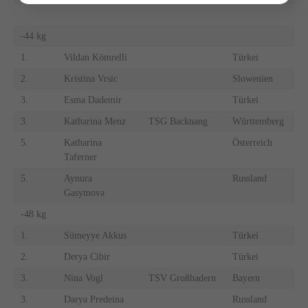
-44 kg
1.
Vildan Kömrelli
Türkei
2.
Kristina Vrsic
Slowenien
3.
Esma Dademir
Türkei
3.
Katharina Menz
TSG Backnang
Württemberg
5.
Katharina
Österreich
Taferner
5.
Aynura
Russland
Gasymova
-48 kg
1.
Sümeyye Akkus
Türkei
2.
Derya Cibir
Türkei
3.
Nina Vogl
TSV Großhadern
Bayern
3.
Darya Predeina
Russland