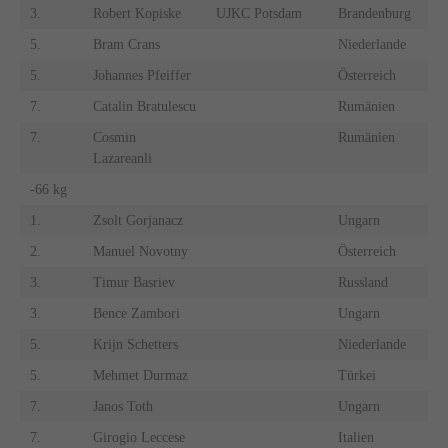
3.
Robert Kopiske
UJKC Potsdam
Brandenburg
5.
Bram Crans
Niederlande
5.
Johannes Pfeiffer
Österreich
7.
Catalin Bratulescu
Rumänien
7.
Cosmin
Rumänien
Lazareanli
-66 kg
1.
Zsolt Gorjanacz
Ungarn
2.
Manuel Novotny
Österreich
3.
Timur Basriev
Russland
3.
Bence Zambori
Ungarn
5.
Krijn Schetters
Niederlande
5.
Mehmet Durmaz
Türkei
7.
Janos Toth
Ungarn
7.
Girogio Leccese
Italien