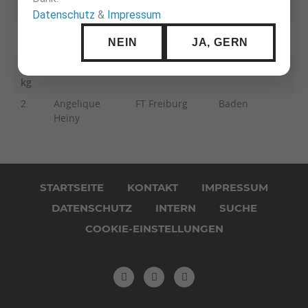
kg
Datenschutz
&
Impressum
3.
Jasmin
Einheit
Berlin
NEIN
JA, GERN
Delorme
Pankow
+78
kg
2.
Angelique
FT Freiburg
Baden
Heiny
Navigation
überspringen
STARTSEITE
KONTAKT
IMPRESSUM
DATENSCHUTZ
INTERN
SUCHE
COOKIE-EINSTELLUNGEN