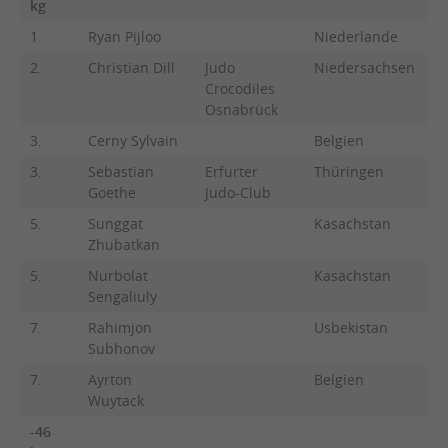
kg
1.
Ryan Pijloo
Niederlande
2.
Christian Dill
Judo
Niedersachsen
Crocodiles
Osnabrück
3.
Cerny Sylvain
Belgien
3.
Sebastian
Erfurter
Thüringen
Goethe
Judo-Club
5.
Sunggat
Kasachstan
Zhubatkan
5.
Nurbolat
Kasachstan
Sengaliuly
7.
Rahimjon
Usbekistan
Subhonov
7.
Ayrton
Belgien
Wuytack
-46