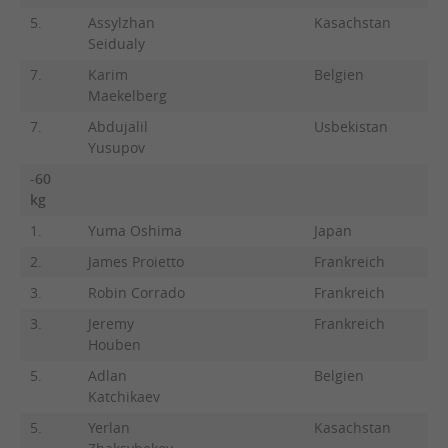
5.
Assylzhan
Kasachstan
Seidualy
7.
Karim
Belgien
Maekelberg
7.
Abdujalil
Usbekistan
Yusupov
-60
kg
1.
Yuma Oshima
Japan
2.
James Proietto
Frankreich
3.
Robin Corrado
Frankreich
3.
Jeremy
Frankreich
Houben
5.
Adlan
Belgien
Katchikaev
5.
Yerlan
Kasachstan