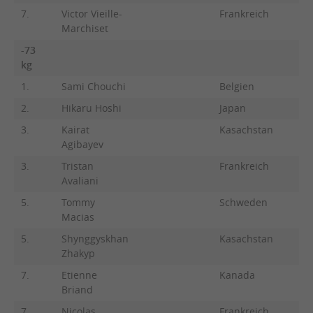
7.
Victor Vieille-
Frankreich
Marchiset
-73
kg
1.
Sami Chouchi
Belgien
2.
Hikaru Hoshi
Japan
3.
Kairat
Kasachstan
Agibayev
3.
Tristan
Frankreich
Avaliani
5.
Tommy
Schweden
Macias
5.
Shynggyskhan
Kasachstan
Zhakyp
7.
Etienne
Kanada
Briand
7.
Nicolas
Frankreich