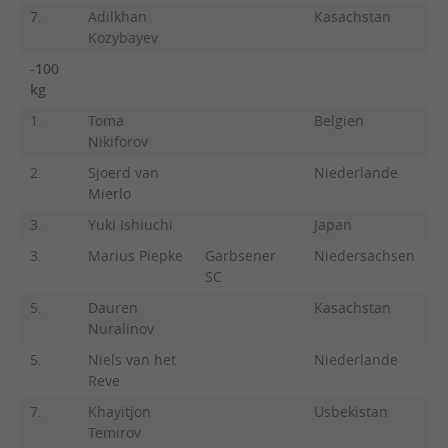
7.
Adilkhan
Kasachstan
Kozybayev
-100
kg
1.
Toma
Belgien
Nikiforov
2.
Sjoerd van
Niederlande
Mierlo
3.
Yuki Ishiuchi
Japan
3.
Marius Piepke
Garbsener
Niedersachsen
SC
5.
Dauren
Kasachstan
Nuralinov
5.
Niels van het
Niederlande
Reve
7.
Khayitjon
Usbekistan
Temirov