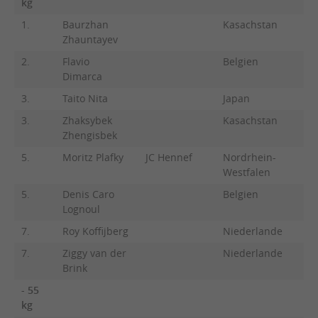
kg
1.
Baurzhan
Kasachstan
Zhauntayev
2.
Flavio
Belgien
Dimarca
3.
Taito Nita
Japan
3.
Zhaksybek
Kasachstan
Zhengisbek
5.
Moritz Plafky
JC Hennef
Nordrhein-
Westfalen
5.
Denis Caro
Belgien
Lognoul
7.
Roy Koffijberg
Niederlande
7.
Ziggy van der
Niederlande
Brink
- 55
kg