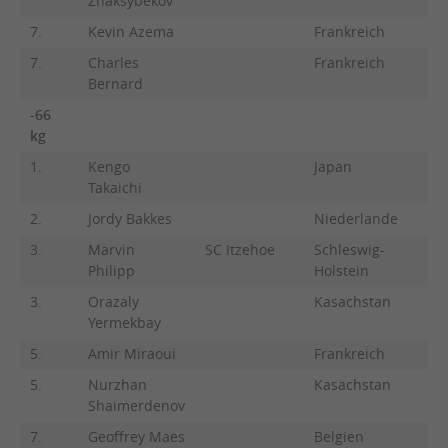
Zhaksybekov
7.
Kevin Azema
Frankreich
7.
Charles
Frankreich
Bernard
-66
kg
1.
Kengo
Japan
Takaichi
2.
Jordy Bakkes
Niederlande
3.
Marvin
SC Itzehoe
Schleswig-
Philipp
Holstein
3.
Orazaly
Kasachstan
Yermekbay
5.
Amir Miraoui
Frankreich
5.
Nurzhan
Kasachstan
Shaimerdenov
7.
Geoffrey Maes
Belgien