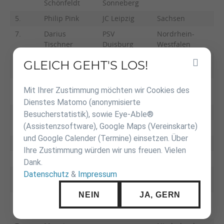
Schönfeldt
Sonneberg
5.
Philip Pink
JC Leipzig
Sachsen
7.
Darius
PSV
Nordrhein-
Tischner
Duisburg
Westfalen
7.
Wouter
Belgien
GLEICH GEHT'S LOS!
Inhalt
Vandyck
überspringen
+90
Mit Ihrer Zustimmung möchten wir Cookies des
kg
Dienstes Matomo (anonymisierte
1.
Yoshiki Kira
Japan
Besucherstatistik), sowie Eye-Able®
(Assistenzsoftware), Google Maps (Vereinskarte)
2.
Rai Asano
Japan
und Google Calender (Termine) einsetzen. Über
3.
Takumi Okuno
Japan
Ihre Zustimmung würden wir uns freuen. Vielen
3.
Nikita Tokarev
Kasachstan
Dank.
5.
Zhambyl
Kasachstan
Datenschutz
&
Impressum
Turgynaliyev
NEIN
JA, GERN
5.
Tamerlan
Belgien
Dunaev