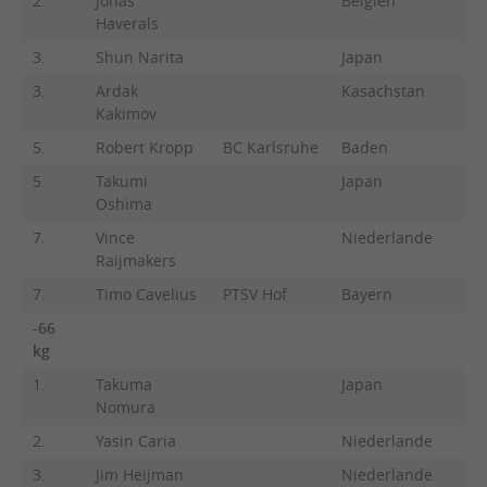
2.
Jonas
Belgien
Haverals
3.
Shun Narita
Japan
3.
Ardak
Kasachstan
Kakimov
5.
Robert Kropp
BC Karlsruhe
Baden
5.
Takumi
Japan
Oshima
7.
Vince
Niederlande
Raijmakers
7.
Timo Cavelius
PTSV Hof
Bayern
-66
kg
1.
Takuma
Japan
Nomura
2.
Yasin Caria
Niederlande
3.
Jim Heijman
Niederlande