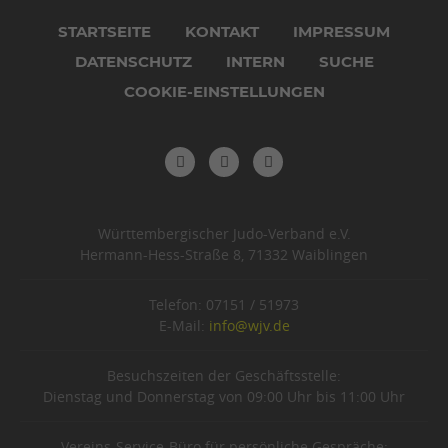
Navigation
überspringen
STARTSEITE
KONTAKT
IMPRESSUM
DATENSCHUTZ
INTERN
SUCHE
COOKIE-EINSTELLUNGEN
Württembergischer Judo-Verband e.V.
Hermann-Hess-Straße 8, 71332 Waiblingen
Telefon: 07151 / 51973
E-Mail:
info@wjv.de
Besuchszeiten der Geschäftsstelle:
Dienstag und Donnerstag von 09:00 Uhr bis 11:00 Uhr
Vereins-Service-Büro für persönliche Gespräche: