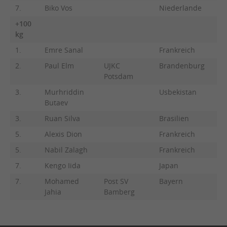
7.
Biko Vos
Niederlande
+100
kg
1.
Emre Sanal
Frankreich
2.
Paul Elm
UJKC
Brandenburg
Potsdam
3.
Murhriddin
Usbekistan
Butaev
3.
Ruan Silva
Brasilien
5.
Alexis Dion
Frankreich
5.
Nabil Zalagh
Frankreich
7.
Kengo Iida
Japan
7.
Mohamed
Post SV
Bayern
Jahia
Bamberg