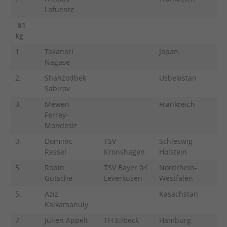
Lafuente
-81
kg
1.
Takanori
Japan
Nagase
2.
Shahzodbek
Usbekistan
Sabirov
3.
Mewen
Frankreich
Ferrey-
Mondesir
3.
Dominic
TSV
Schleswig-
Ressel
Kronshagen
Holstein
5.
Robin
TSV Bayer 04
Nordrhein-
Gutsche
Leverkusen
Westfalen
5.
Aziz
Kasachstan
Kalkamanuly
7.
Julien Appelt
TH Eilbeck
Hamburg