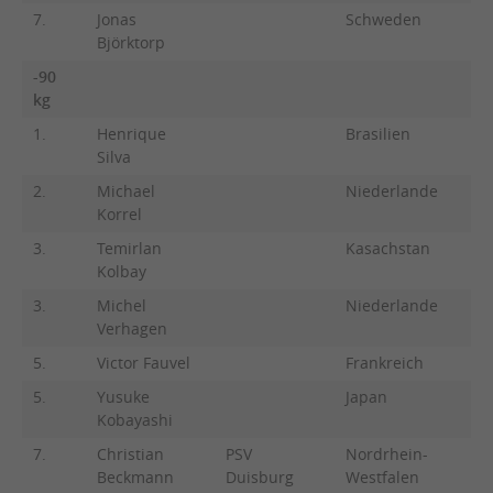
7.
Jonas
Schweden
Björktorp
-90
kg
1.
Henrique
Brasilien
Silva
2.
Michael
Niederlande
Korrel
3.
Temirlan
Kasachstan
Kolbay
3.
Michel
Niederlande
Verhagen
5.
Victor Fauvel
Frankreich
5.
Yusuke
Japan
Kobayashi
7.
Christian
PSV
Nordrhein-
Beckmann
Duisburg
Westfalen