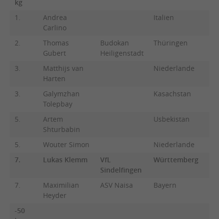
kg
1.
Andrea
Italien
Carlino
2.
Thomas
Budokan
Thüringen
Gubert
Heiligenstadt
3.
Matthijs van
Niederlande
Harten
3.
Galymzhan
Kasachstan
Tolepbay
5.
Artem
Usbekistan
Shturbabin
5.
Wouter Simon
Niederlande
7.
Lukas Klemm
VfL
Württemberg
Sindelfingen
7.
Maximilian
ASV Naisa
Bayern
Heyder
-50