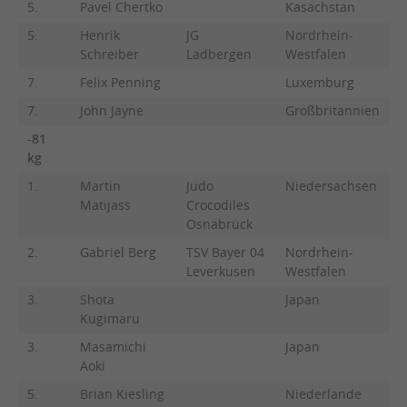
5.
Pavel Chertko
Kasachstan
5.
Henrik
JG
Nordrhein-
Schreiber
Ladbergen
Westfalen
7.
Felix Penning
Luxemburg
7.
John Jayne
Großbritannien
-81
kg
1.
Martin
Judo
Niedersachsen
Matijass
Crocodiles
Osnabrück
2.
Gabriel Berg
TSV Bayer 04
Nordrhein-
Leverkusen
Westfalen
3.
Shota
Japan
Kugimaru
3.
Masamichi
Japan
Aoki
5.
Brian Kiesling
Niederlande