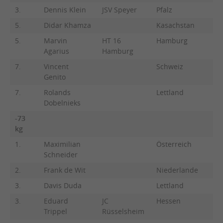
3.
Dennis Klein
JSV Speyer
Pfalz
5.
Didar Khamza
Kasachstan
5.
Marvin
HT 16
Hamburg
Agarius
Hamburg
7.
Vincent
Schweiz
Genito
7.
Rolands
Lettland
Dobelnieks
-73
kg
1.
Maximilian
Österreich
Schneider
2.
Frank de Wit
Niederlande
3.
Davis Duda
Lettland
3.
Eduard
JC
Hessen
Trippel
Rüsselsheim