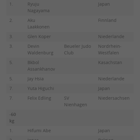
1.
Ryuju
Japan
Nagayama
2.
Aku
Finnland
Laakkonen
3.
Glen Koper
Niederlande
3.
Devin
Beueler Judo
Nordrhein-
Waldenburg
Club
Westfalen
5.
Bkbol
Kasachstan
Assankhanov
5.
Jay Hsia
Niederlande
7.
Yuta Higuchi
Japan
7.
Felix Edling
SV
Niedersachsen
Nienhagen
-60
kg
1.
Hifumi Abe
Japan