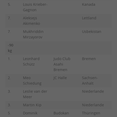
5.
Louis Krieber-
Kanada
Gagnon
7.
Aleksejs
Lettland
Akimenko
7.
Mukhriddin
Usbekistan
Mirzayorov
-90
kg
1.
Leonhard
Judo Club
Bremen
Schütz
Asahi
Bremen
2.
Meo
JC Halle
Sachsen-
Schiedung
Anhalt
3.
Leslie van der
Niederlande
Meer
3.
Martin Kip
Niederlande
5.
Dominik
Budokan
Thüringen