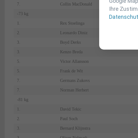
Google Maps
7.
Collin MacDonald
Ihre Zustim
-73 kg
Datenschu
1.
Rex Stoelinga
2.
Leonardo Diniz
3.
Boyd Derks
3.
Kenzo Breda
5.
Victor Allansson
5.
Frank de Wit
7.
Germans Zukovs
7.
Norman Herbert
-81 kg
1.
David Tekic
2.
Paul Soch
3.
Bernard Klijnstra
3.
Oliver Nelmark