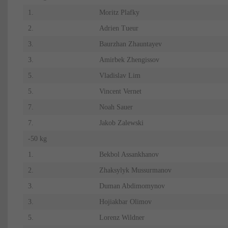
1.
Moritz Plafky
2.
Adrien Tueur
3.
Baurzhan Zhauntayev
3.
Amirbek Zhengissov
5.
Vladislav Lim
5.
Vincent Vernet
7.
Noah Sauer
7.
Jakob Zalewski
-50 kg
1.
Bekbol Assankhanov
2.
Zhaksylyk Mussurmanov
3.
Duman Abdimomynov
3.
Hojiakbar Olimov
5.
Lorenz Wildner