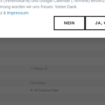
 (Vereinskarte) und Google Calender (Termine) einsetz
mung würden wir uns freuen. Vielen Dank.
tz
&
Impressum
NEIN
JA,
1. Fuldaer JC
TH Eilbeck
JC 90 Frankfurt/Oder