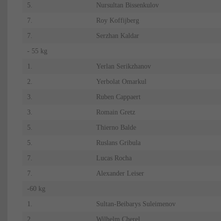
5.
Nursultan Bissenkulov
7.
Roy Koffijberg
7.
Serzhan Kaldar
- 55 kg
1.
Yerlan Serikzhanov
2.
Yerbolat Omarkul
3.
Ruben Cappaert
3.
Romain Gretz
5.
Thierno Balde
5.
Ruslans Gribula
7.
Lucas Rocha
7.
Alexander Leiser
-60 kg
1.
Sultan-Beibarys Suleimenov
2.
Wilhelm Cherel