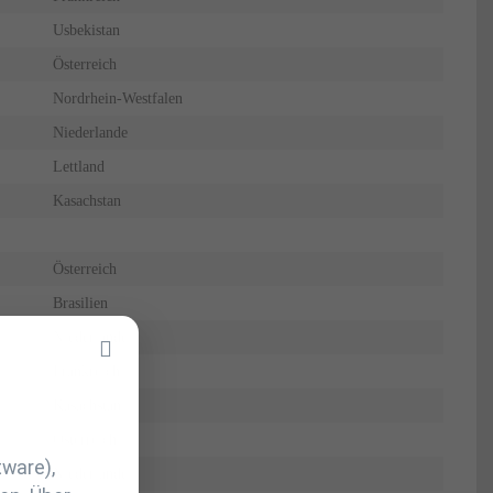
Usbekistan
Österreich
Nordrhein-Westfalen
Niederlande
Lettland
Kasachstan
Österreich
Brasilien
Niederlande
Frankreich
Kasachstan
Österreich
tware),
Niederlande