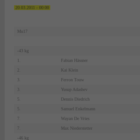
20.03.2011 - 00:00
Mu17
-43 kg
1.
Fabian Hässner
2.
Kai Klein
3.
Ferron Touw
3.
Yusup Adashev
5.
Dennis Diedrich
5.
Samuel Enkelmann
7.
Wayan De Vries
7.
Max Niederstetter
-46 kg