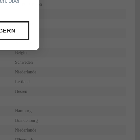
en. Über
Großbritannien
Niederlande
 GERN
Brasilien
Niederlande
Belgien
Schweden
Niederlande
Lettland
Hessen
Hamburg
Brandenburg
Niederlande
Dänemark