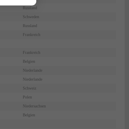
Russland
Schweden
Russland
Frankreich
Frankreich
Belgien
Niederlande
Niederlande
Schweiz
Polen
Niedersachsen
Belgien