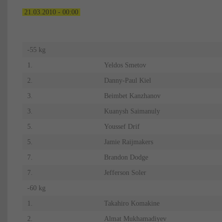
21.03.2010 - 00:00
-55 kg
1.
Yeldos Smetov
2.
Danny-Paul Kiel
3.
Beimbet Kanzhanov
3.
Kuanysh Saimanuly
5.
Youssef Drif
5.
Jamie Raijmakers
7.
Brandon Dodge
7.
Jefferson Soler
-60 kg
1.
Takahiro Komakine
2.
Almat Mukhamadiyev