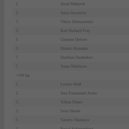
1.
Javad Mahjoob
2.
Jonas Inocencio
3.
Viktor Demyanenko
3.
Karl Richard Frey
5.
Clément Delvert
5.
Dimitri Kosenko
7.
Darkhan Dautbekov
7.
Toma Nikiforov
+100 kg
1.
Levent Weiß
2.
Jean Emmanuel Arons
3.
Tobias Ehnes
3.
Sven Heinle
5.
Tatsuro Okumura
5.
Pascal Scherrenberg