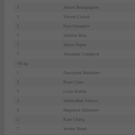
3.
Adrien Bourguignon
3.
Vincent Limare
5.
Ilyas Izmagilov
5.
Valentin Rota
7.
Junior Degen
7.
Alexander Lundgvist
-66 kg
1.
Nauryzbek Mailashev
2.
Bram Crans
3.
Lewis Keeble
3.
Shahzodbek Sabirov
5.
Magomed Akhmarov
5.
Kane Charig
7.
Jeremy Bonni