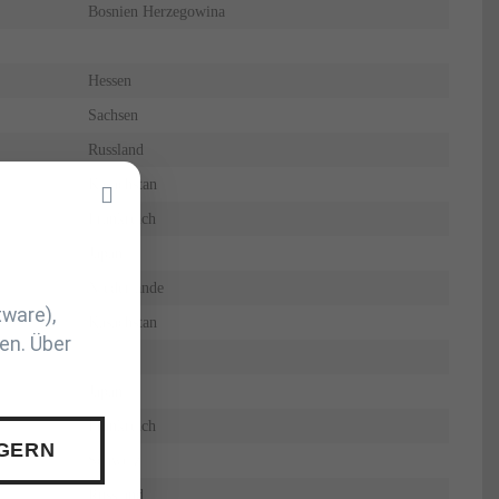
Bosnien Herzegowina
Hessen
Sachsen
Russland
Kasachstan
Frankreich
Japan
Niederlande
tware),
Kasachstan
en. Über
Japan
Frankreich
 GERN
Schweiz
Russland