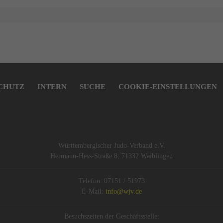
CHUTZ
INTERN
SUCHE
COOKIE-EINSTELLUNGEN
Württembergischer Judo-Verband e.V.
Hermann-Hess-Straße 8, 71332 Waiblingen
Telefon: 07151 / 51973
E-Mail:
info@wjv.de
Besuchszeiten der Geschäftsstelle: