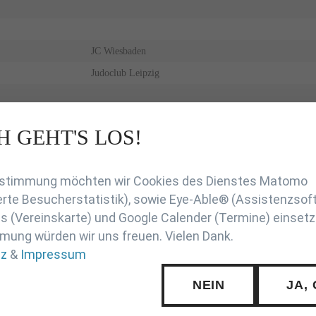
JC Wiesbaden
Judoclub Leipzig
H GEHT'S LOS!
en
Zustimmung möchten wir Cookies des Dienstes Matomo
rte Besucherstatistik), sowie Eye-Able® (Assistenzsof
 (Vereinskarte) und Google Calender (Termine) einsetz
mung würden wir uns freuen. Vielen Dank.
tz
&
Impressum
NEIN
JA,