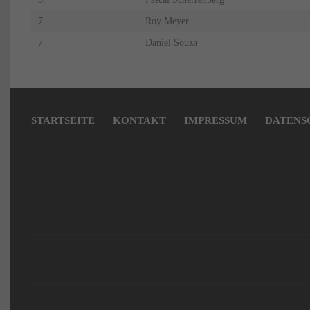
7.
Roy Meyer
7.
Daniel Souza
Navigation
überspringen
STARTSEITE
KONTAKT
IMPRESSUM
DATENS