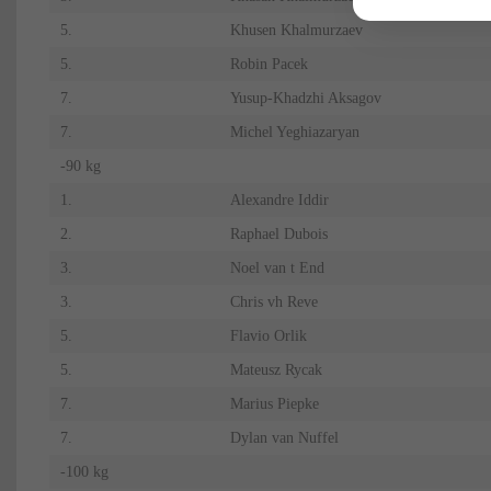
5.
Khusen Khalmurzaev
5.
Robin Pacek
7.
Yusup-Khadzhi Aksagov
7.
Michel Yeghiazaryan
-90 kg
1.
Alexandre Iddir
2.
Raphael Dubois
3.
Noel van t End
3.
Chris vh Reve
5.
Flavio Orlik
5.
Mateusz Rycak
7.
Marius Piepke
7.
Dylan van Nuffel
-100 kg