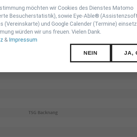
Zustimmung möchten wir Cookies des Dienstes Matomo
rte Besucherstatistik), sowie Eye-Able® (Assistenzsof
TSV Bayer 04 Leverkusen
 (Vereinskarte) und Google Calender (Termine) einsetz
mung würden wir uns freuen. Vielen Dank.
tz
&
Impressum
NEIN
JA,
Sportschool Essink
TSG Backnang