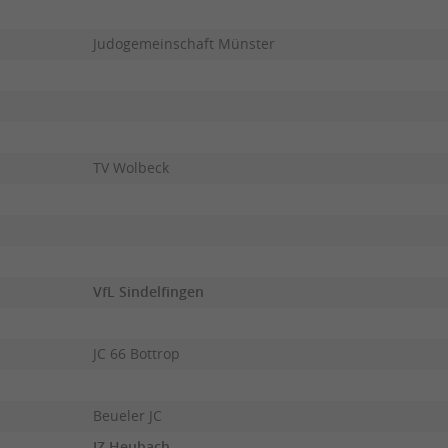
Judogemeinschaft Münster
TV Wolbeck
VfL Sindelfingen
JC 66 Bottrop
Beueler JC
JZ Heubach