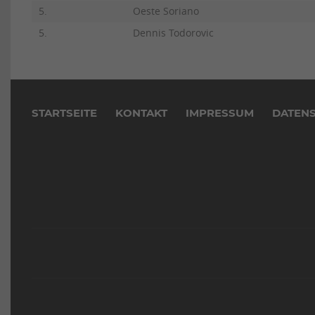
5.
Oeste Soriano
5.
Dennis Todorovic
Navigation
überspringen
STARTSEITE
KONTAKT
IMPRESSUM
DATEN