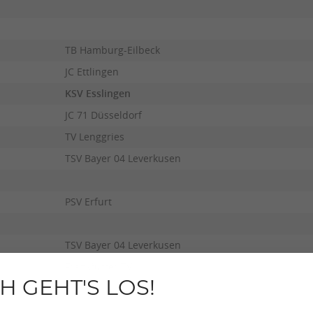
TB Hamburg-Eilbeck
JC Ettlingen
KSV Esslingen
JC 71 Düsseldorf
TV Lenggries
TSV Bayer 04 Leverkusen
PSV Erfurt
TSV Bayer 04 Leverkusen
Frankfurter TV
H GEHT'S LOS!
en