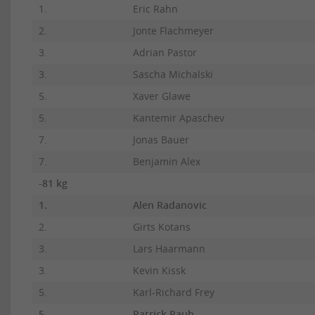
1.
Eric Rahn
2.
Jonte Flachmeyer
3.
Adrian Pastor
3.
Sascha Michalski
5.
Xaver Glawe
5.
Kantemir Apaschev
7.
Jonas Bauer
7.
Benjamin Alex
-81 kg
1.
Alen Radanovic
2.
Girts Kotans
3.
Lars Haarmann
3.
Kevin Kissk
5.
Karl-Richard Frey
5.
Patrick Rauh