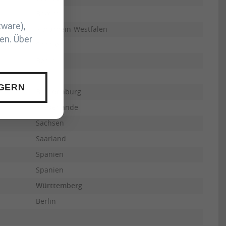
Bayern
tware),
Nordrhein-Westfalen
en. Über
Spanien
Berlin
 GERN
Brandenburg
Niederlande
Sachsen
Saarland
Spanien
Spanien
Württemberg
Berlin