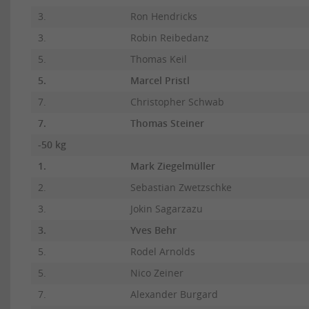
3.
Ron Hendricks
3.
Robin Reibedanz
5.
Thomas Keil
5.
Marcel Pristl
7.
Christopher Schwab
7.
Thomas Steiner
-50 kg
1.
Mark Ziegelmüller
2.
Sebastian Zwetzschke
3.
Jokin Sagarzazu
3.
Yves Behr
5.
Rodel Arnolds
5.
Nico Zeiner
7.
Alexander Burgard