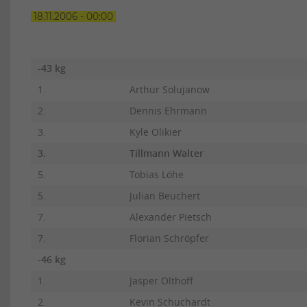
18.11.2006 - 00:00
-43 kg
1.
Arthur Solujanow
2.
Dennis Ehrmann
3.
Kyle Olikier
3.
Tillmann Walter
5.
Tobias Löhe
5.
Julian Beuchert
7.
Alexander Pietsch
7.
Florian Schröpfer
-46 kg
1.
Jasper Olthoff
2.
Kevin Schuchardt