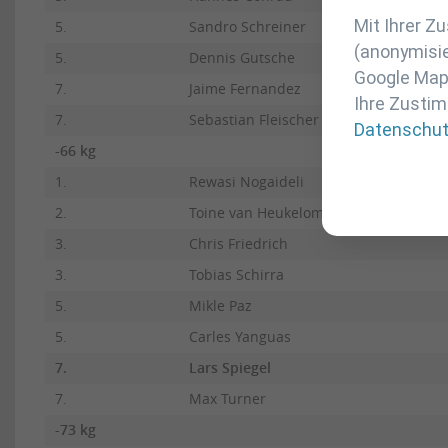
Mit Ihrer 
5.
Sandro Schreiner
(anonymisie
5.
Dennis Gutsche
Google Maps
7.
Jaime Fernandez
Ihre Zustim
7.
Sebastian Fleischer
Datenschu
-66 kg
1.
Rewasi Nogaideli
2.
Toine van Heukelom
3.
Chris Friedrich
3.
Tobias Schirra
5.
Mikle Paz
5.
Carles Yanguas
7.
Lars Spiegel
7.
Max Turner
-73 kg