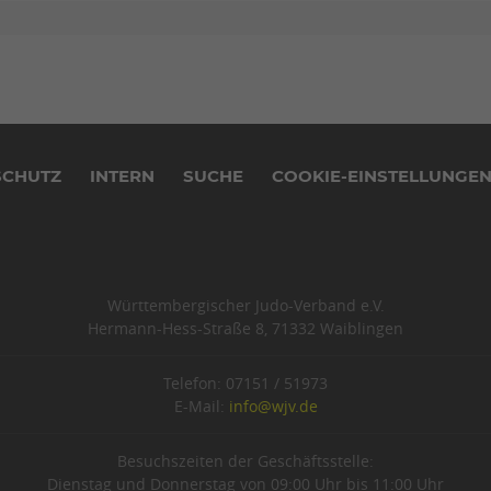
SCHUTZ
INTERN
SUCHE
COOKIE-EINSTELLUNGE
Württembergischer Judo-Verband e.V.
Hermann-Hess-Straße 8, 71332 Waiblingen
Telefon: 07151 / 51973
E-Mail:
info@wjv.de
Besuchszeiten der Geschäftsstelle:
Dienstag und Donnerstag von 09:00 Uhr bis 11:00 Uhr