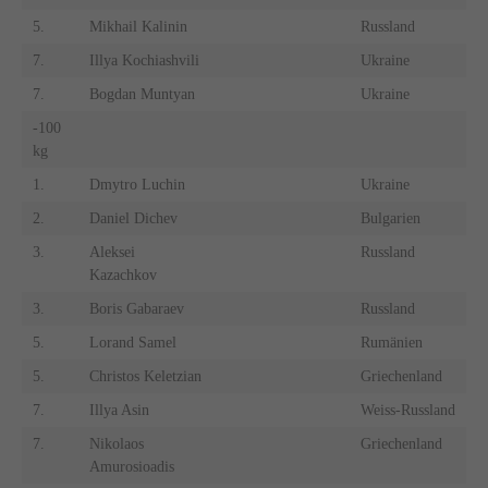
5.
Mikhail Kalinin
Russland
7.
Illya Kochiashvili
Ukraine
7.
Bogdan Muntyan
Ukraine
-100
kg
1.
Dmytro Luchin
Ukraine
2.
Daniel Dichev
Bulgarien
3.
Aleksei
Russland
Kazachkov
3.
Boris Gabaraev
Russland
5.
Lorand Samel
Rumänien
5.
Christos Keletzian
Griechenland
7.
Illya Asin
Weiss-Russland
7.
Nikolaos
Griechenland
Amurosioadis