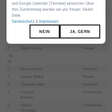
und Google Calender (Termine) einsetzen. Über
Loshchinin
Ihre Zustimmung würden wir uns freuen. Vielen
3.
Batuhan Efemgil
Türkei
Dank.
5.
Vyacheslav
Ukraine
Datenschutz
&
Impressum
Menchakov
NEIN
JA, GERN
5.
Yauheni Silivonau
Weiss-Russland
7.
Pavlos Gkaraklov
Griechenland
7.
Vadym Skrypal
Ukraine
-90
kg
1.
Marcus Nyman
Schweden
2.
Quedjau Nhabali
Ukraine
3.
Aleksander Iddir
Frankreich
3.
Grigorios
Griechenland
Kriaridis
5.
Odiseas
Griechenland
Tzeiranidis