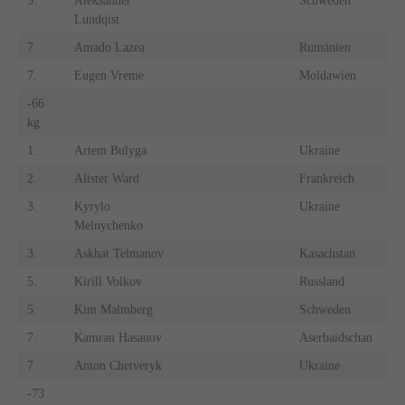
5.
Aleksander
Schweden
Lundqist
7.
Amado Lazea
Rumänien
7.
Eugen Vreme
Moldawien
-66
kg
1.
Artem Bulyga
Ukraine
2.
Alister Ward
Frankreich
3.
Kyrylo
Ukraine
Melnychenko
3.
Askhat Telmanov
Kasachstan
5.
Kirill Volkov
Russland
5.
Kim Malmberg
Schweden
7.
Kamran Hasanov
Aserbaidschan
7.
Anton Chetveryk
Ukraine
-73