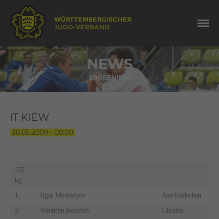
NEWS
ERGEBNISSE
IT KIEW
20.05.2009 - 00:00
-55
kg
1.
Ilgar Mushkiyev
Aserbaidschan
2.
Valentyn Kopylov
Ukraine