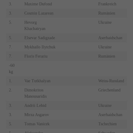
3.
Maxime Dufond
Frankreich
3.
Cosmin Lazarean
Rumänien
5.
Hevorg
Ukraine
Khachatryan
5.
Elsevar Sadigzade
Aserbaidschan
7.
Mykhailo Ilytchuk
Ukraine
7.
Floris Ferariu
Rumänien
-60
kg
1.
Vae Tutkhalyan
Weiss-Russland
2.
Dimokritos
Griechenland
Manousaridis
3.
Andrii Lebid
Ukraine
3.
Mirza Asgarov
Aserbaidschan
5.
Tomas Vanicek
Tschechien