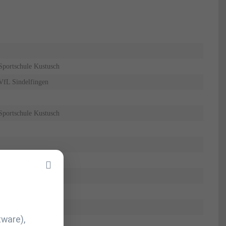
Sportschule Kustusch
VfL Sindelfingen
Sportschule Kustusch
JSV Tübingen
VfL Sindelfingen
VfL Sindelfingen
tware),
JC Ettlingen