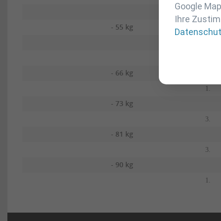
Google Maps
3.
Ihre Zustim
- 55 kg
Datenschu
3.
5.
- 66 kg
1.
- 73 kg
3.
- 81 kg
3.
- 90 kg
1.
Navigation