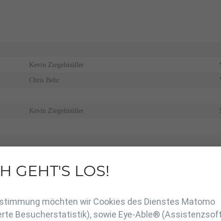
Kevin Ziegelmüller
Chris Behr
Kevin Ziegelmüller
Mark Ziegelmüller
H GEHT'S LOS!
Sandro Sieger
en
Marcel Pristl
Zustimmung möchten wir Cookies des Dienstes Matomo
rte Besucherstatistik), sowie Eye-Able® (Assistenzsof
Julian Kolein