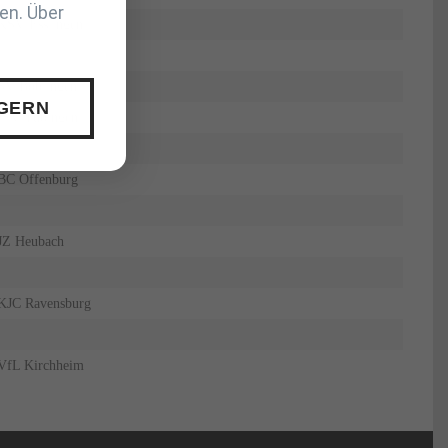
en. Über
KSV Esslingen
SV Böblingen
 GERN
JSV Tübingen
BC Offenburg
JZ Heubach
KJC Ravensburg
VfL Kirchheim