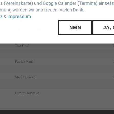
 (Vereinskarte) und Google Calender (Termine) einsetz
Felix Kurz
mung würden wir uns freuen. Vielen Dank.
tz
&
Impressum
Hennrique Seidler
NEIN
JA,
Chris Hasselwander
Tim Graf
Patrick Rauh
Stefan Bracko
Dimirti Kosenko