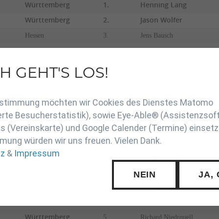
Württemberg
1.
Henning Lang
Württemberg
2.
Jason Wolfer
Hessen
3.
Jens Bausch
Baden
3.
Timo Fischer
Württemberg
5.
Hannes Schmid
H GEHT'S LOS!
en
Baden
5.
Michel Markloff
7.
Peter Lindenberg
Zustimmung möchten wir Cookies des Dienstes Matomo
7.
Paul Seebach
rte Besucherstatistik), sowie Eye-Able® (Assistenzsof
-43 kg
 (Vereinskarte) und Google Calender (Termine) einsetz
mung würden wir uns freuen. Vielen Dank.
Hessen
1.
Oleg Enns
tz
&
Impressum
Portugal
2.
David Wolff
Hessen
3.
Danil Enders
NEIN
JA,
Niederlande
3.
Sekolonik Vid
5.
Patrick Oliveira
Hessen
Württemberg
5.
Richard Niedrquell