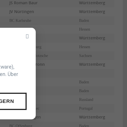
JS Roman Baur
Württemberg
JV Nürtingen
Württemberg
BC Karlsruhe
Baden
JC Rüsselsheim
Hessen
JZ Heubach
Württemberg
HTG Bad Homburg
Hessen
VfB Hellerau-Klotzsche
Sachsen
JC Kano Heilbronn
Württemberg
tware),
en. Über
BC Offenburg
Baden
BC Karlsruhe
Baden
Vityaz
Russland
 GERN
JK Slovenj Gradec
Portugal
VfL Sindelfingen
Württemberg
BC Offenburg
Baden