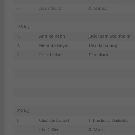
7.
Jadzia Münch
JC Marbach
-48 kg
1.
Annika Rehn
JudoTeam Steinheim
2.
Melinda Geyer
TSG Backnang
3.
Paula Lörler
JT Ansbach
-52 kg
1.
Charlotte Lehnert
1. Bruchsaler Budoclub
2.
Lisa Gißler
JC Marbach