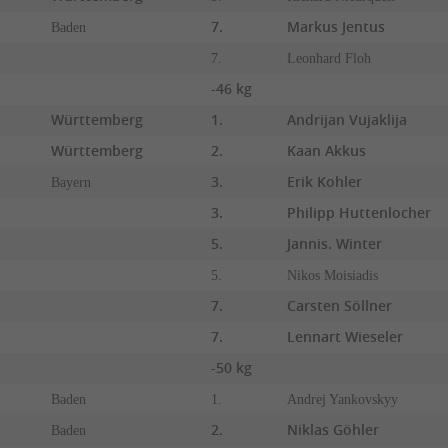
7.
Markus Jentus
Baden
7.
Leonhard Floh
-46 kg
Württemberg
1.
Andrijan Vujaklija
Württemberg
2.
Kaan Akkus
3.
Erik Kohler
Bayern
3.
Philipp Huttenlocher
5.
Jannis. Winter
5.
Nikos Moisiadis
7.
Carsten Söllner
7.
Lennart Wieseler
-50 kg
Baden
1.
Andrej Yankovskyy
2.
Niklas Göhler
Baden