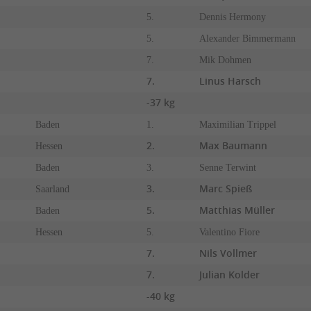
5.
Dennis Hermony
5.
Alexander Bimmermann
7.
Mik Dohmen
7.
Linus Harsch
-37 kg
Baden
1.
Maximilian Trippel
2.
Max Baumann
Hessen
Baden
3.
Senne Terwint
3.
Marc Spieß
Saarland
5.
Matthias Müller
Baden
Hessen
5.
Valentino Fiore
7.
Nils Vollmer
7.
Julian Kolder
-40 kg