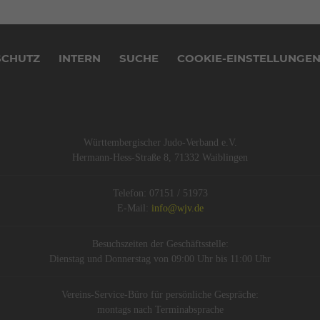
SCHUTZ
INTERN
SUCHE
COOKIE-EINSTELLUNGE
Württembergischer Judo-Verband e.V.
Hermann-Hess-Straße 8, 71332 Waiblingen
Telefon: 07151 / 51973
E-Mail:
info@wjv.de
Besuchszeiten der Geschäftsstelle:
Dienstag und Donnerstag von 09:00 Uhr bis 11:00 Uhr
Vereins-Service-Büro für persönliche Gespräche:
montags nach Terminabsprache