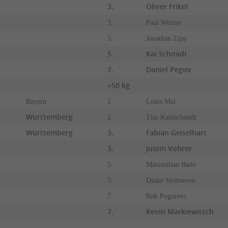
3.
Oliver Frikel
3.
Paul Werner
5.
Jonathan Zipp
5.
Kai Schmidt
7.
Daniel Pegov
+50 kg
Bayern
1.
Louis Mai
Württemberg
2.
Tim Kaldschmidt
Württemberg
3.
Fabian Geiselhart
3.
Justin Vohrer
5.
Maximilian Biele
5.
Djuke Verhoeven
7.
Rok Pogorevc
7.
Kevin Markiewitsch