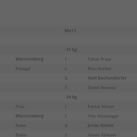
Mu13
-31 kg
Württemberg
1.
Fabian Prasse
Portugal
2.
Bono Kersten
3.
Axel Kochendörfer
3.
Daniel Hermony
-34 kg
Pfalz
1.
Patrick Weisser
Württemberg
2.
John Waizenegger
3.
Jonas Riener
Baden
Baden
3.
Alexey Alekseev