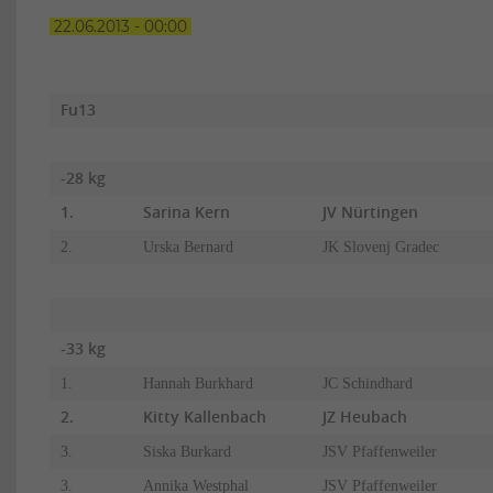
22.06.2013 - 00:00
Fu13
-28 kg
1.
Sarina Kern
JV Nürtingen
2.
Urska Bernard
JK Slovenj Gradec
-33 kg
1.
Hannah Burkhard
JC Schindhard
2.
Kitty Kallenbach
JZ Heubach
3.
Siska Burkard
JSV Pfaffenweiler
3.
Annika Westphal
JSV Pfaffenweiler