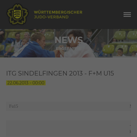
NEWS
ERGEBNISSE
ITG SINDELFINGEN 2013 - F+M U15
22.06.2013 - 00:00
Fu15
Mu
-34
kg