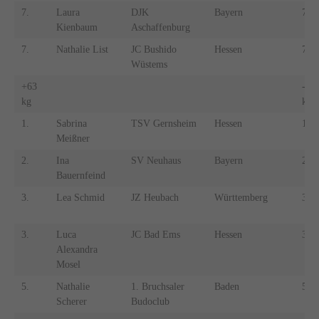
7.
Laura
DJK
Bayern
7.
Kienbaum
Aschaffenburg
7.
Nathalie List
JC Bushido
Hessen
7.
Wüstems
+63
-66
kg
kg
1.
Sabrina
TSV Gernsheim
Hessen
1.
Meißner
2.
Ina
SV Neuhaus
Bayern
2.
Bauernfeind
3.
Lea Schmid
JZ Heubach
Württemberg
3.
3.
Luca
JC Bad Ems
Hessen
3.
Alexandra
Mosel
5.
Nathalie
1. Bruchsaler
Baden
5.
Scherer
Budoclub