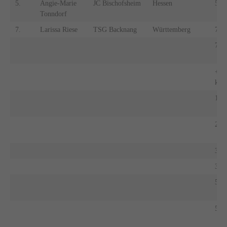
5.
Angie-Marie
JC Bischofsheim
Hessen
5.
Tonndorf
7.
Larissa Riese
TSG Backnang
Württemberg
7.
7.
+66
kg
1.
2.
3.
3.
5.
5.