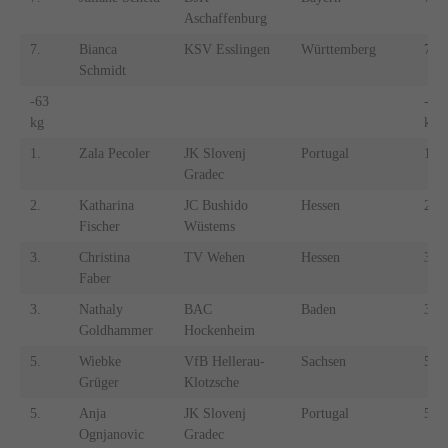
Aschaffenburg
7.
Bianca
KSV Esslingen
Württemberg
7.
Schmidt
-63
-60
kg
kg
1.
Zala Pecoler
JK Slovenj
Portugal
1.
Gradec
2.
Katharina
JC Bushido
Hessen
2.
Fischer
Wüstems
3.
Christina
TV Wehen
Hessen
3.
Faber
3.
Nathaly
BAC
Baden
3.
Goldhammer
Hockenheim
5.
Wiebke
VfB Hellerau-
Sachsen
5.
Grüger
Klotzsche
5.
Anja
JK Slovenj
Portugal
5.
Ognjanovic
Gradec