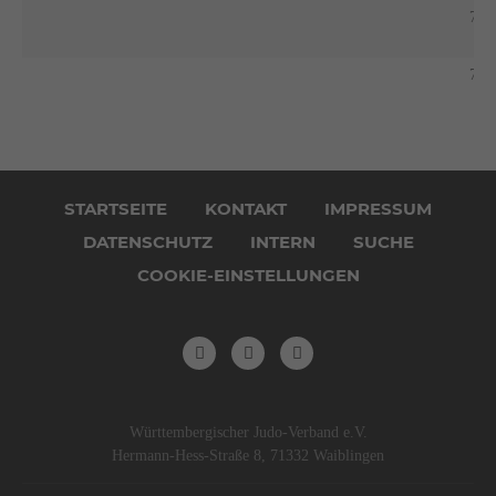
7.
7.
Navigation
überspringen
STARTSEITE
KONTAKT
IMPRESSUM
DATENSCHUTZ
INTERN
SUCHE
COOKIE-EINSTELLUNGEN
Württembergischer Judo-Verband e.V.
Hermann-Hess-Straße 8, 71332 Waiblingen