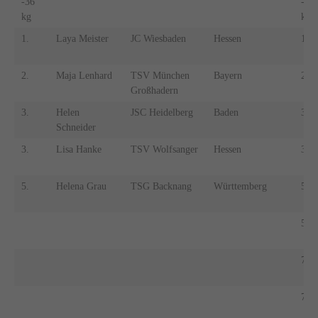
-36
-37
kg
kg
1.
Laya Meister
JC Wiesbaden
Hessen
1.
2.
Maja Lenhard
TSV München
Bayern
2.
Großhadern
3.
Helen
JSC Heidelberg
Baden
3.
Schneider
3.
Lisa Hanke
TSV Wolfsanger
Hessen
3.
5.
Helena Grau
TSG Backnang
Württemberg
5.
5.
7.
7.