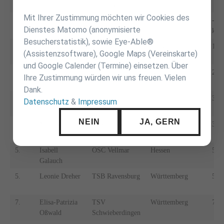
überspringen
Turnerschaft
Mit Ihrer Zustimmung möchten wir Cookies des
-52
-50
Dienstes Matomo (anonymisierte
kg
kg
Besucherstatistik), sowie Eye-Able®
1.
Franziska
JC Bushido
Hessen
1.
(Assistenzsoftware), Google Maps (Vereinskarte)
Winzig
Wüstems
und Google Calender (Termine) einsetzen. Über
2.
Emily
JZ Heubach
Württemberg
2.
Ihre Zustimmung würden wir uns freuen. Vielen
Dennochweiler
Dank.
3.
Antonia
JC Wörrstadt
Rheinland
3.
Datenschutz
&
Impressum
Simon
NEIN
JA, GERN
3.
Yvonne
TSV Altenfurt
Bayern
3.
Grünewald
5.
Isabell
OSC Vellmar
Hessen
5.
Galauch
5.
Leonie Dreher
TSB Ravensburg
Württemberg
5.
7.
Elisa-Patrizia
TSV
Württemberg
7.
Oßwald
Schwieberdingen