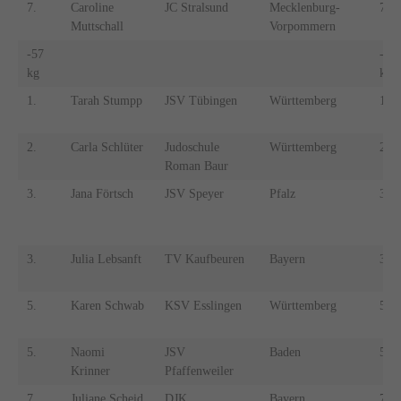
7.
Caroline
JC Stralsund
Mecklenburg-
7.
Muttschall
Vorpommern
-57
-55
kg
kg
1.
Tarah Stumpp
JSV Tübingen
Württemberg
1.
2.
Carla Schlüter
Judoschule
Württemberg
2.
Roman Baur
3.
Jana Förtsch
JSV Speyer
Pfalz
3.
3.
Julia Lebsanft
TV Kaufbeuren
Bayern
3.
5.
Karen Schwab
KSV Esslingen
Württemberg
5.
5.
Naomi
JSV
Baden
5.
Krinner
Pfaffenweiler
7.
Juliane Scheid
DJK
Bayern
7.