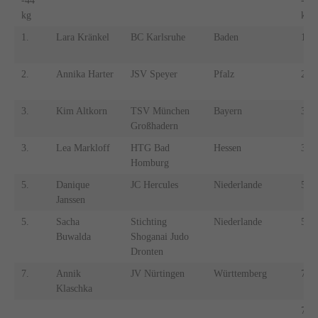
-44
-43
kg
kg
1.
Lara Kränkel
BC Karlsruhe
Baden
1.
2.
Annika Harter
JSV Speyer
Pfalz
2.
3.
Kim Altkorn
TSV München
Bayern
3.
Großhadern
3.
Lea Markloff
HTG Bad
Hessen
3.
Homburg
5.
Danique
JC Hercules
Niederlande
5.
Janssen
5.
Sacha
Stichting
Niederlande
5.
Buwalda
Shoganai Judo
Dronten
7.
Annik
JV Nürtingen
Württemberg
7.
Klaschka
7.