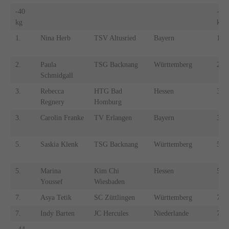
-40
-40
kg
kg
1.
Nina Herb
TSV Altusried
Bayern
1.
2.
Paula
TSG Backnang
Württemberg
2.
Schmidgall
3.
Rebecca
HTG Bad
Hessen
3.
Regnery
Homburg
3.
Carolin Franke
TV Erlangen
Bayern
3.
5.
Saskia Klenk
TSG Backnang
Württemberg
5.
5.
Marina
Kim Chi
Hessen
5.
Youssef
Wiesbaden
7.
Asya Tetik
SC Züttlingen
Württemberg
7.
7.
Indy Barten
JC Hercules
Niederlande
7.