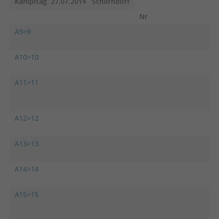
Kampftag 27.07.2014 Schorndorf
Nr
A9>9
VF
Si
A10>10
SV
A11>11
TS
Sc
G
A12>12
S
Sc
A13>13
VF
Si
A14>14
SV
A15>15
S
Sc