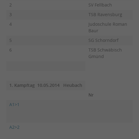
2
SV Fellbach
3
TSB Ravensburg
4
Judoschule Roman
Baur
5
SG Schorndorf
6
TSB Schwäbisch
Gmünd
1. Kampftag 10.05.2014 Heubach
Nr
A1>1
SV
A2>2
TS
Ra