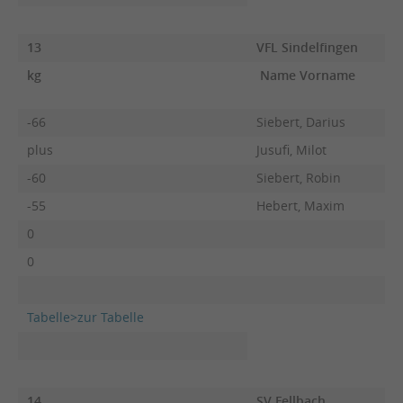
13
VFL Sindelfingen
kg
Name Vorname
F
-66
Siebert, Darius
plus
Jusufi, Milot
-60
Siebert, Robin
-55
Hebert, Maxim
0
0
Tabelle>zur Tabelle
14
SV Fellbach