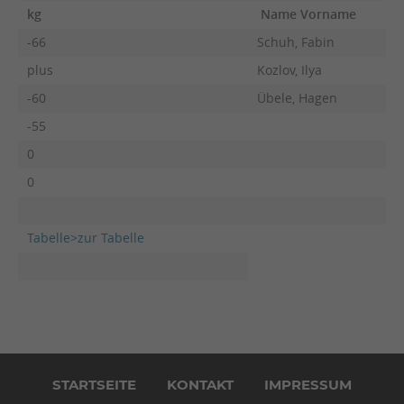
kg
Name Vorname
F
-66
Schuh, Fabin
plus
Kozlov, Ilya
-60
Übele, Hagen
-55
0
0
Tabelle>zur Tabelle
Navigation
überspringen
STARTSEITE
KONTAKT
IMPRESSUM