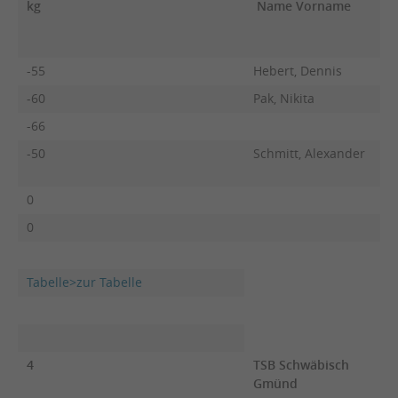
kg
Name Vorname
F
-55
Hebert, Dennis
-60
Pak, Nikita
-66
-50
Schmitt, Alexander
0
0
Tabelle>zur Tabelle
4
TSB Schwäbisch
Gmünd