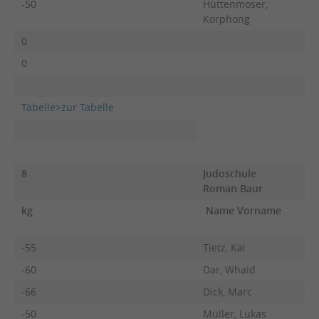
-50
Hüttenmoser,
Korphong
0
0
Tabelle>zur Tabelle
8
Judoschule
Roman Baur
kg
Name Vorname
F
-55
Tietz, Kai
-60
Dar, Whaid
-66
Dick, Marc
-50
Müller, Lukas