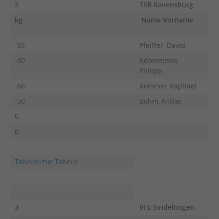
2
TSB Ravensburg
kg
Name Vorname
F
-55
Pfeiffer, David
-60
Kdomejtsev,
Philipp
-66
Rommel, Raphael
-50
Böhm, Niklas
0
0
Tabelle>zur Tabelle
3
VFL Sindelfingen