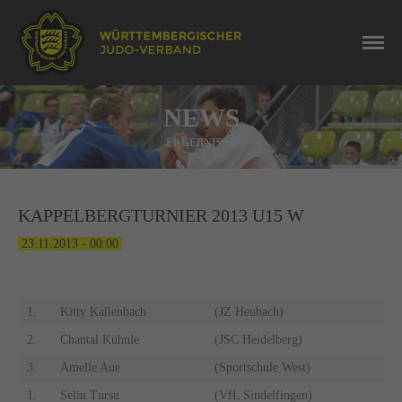
NEWS
ERGEBNISSE
KAPPELBERGTURNIER 2013 U15 W
23.11.2013 - 00:00
1.
Kitty Kallenbach
(JZ Heubach)
2.
Chantal Kühnle
(JSC Heidelberg)
3.
Amelie Aue
(Sportschule West)
1.
Selin Tursu
(VfL Sindelfingen)