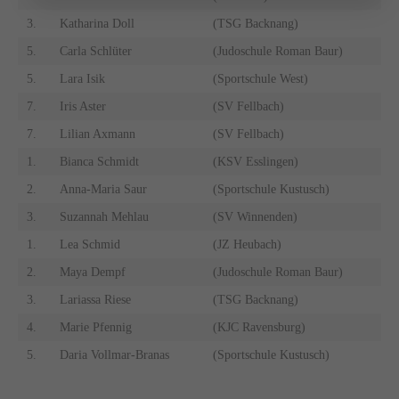
3.
Katharina Doll
(TSG Backnang)
5.
Carla Schlüter
(Judoschule Roman Baur)
5.
Lara Isik
(Sportschule West)
7.
Iris Aster
(SV Fellbach)
7.
Lilian Axmann
(SV Fellbach)
1.
Bianca Schmidt
(KSV Esslingen)
2.
Anna-Maria Saur
(Sportschule Kustusch)
3.
Suzannah Mehlau
(SV Winnenden)
1.
Lea Schmid
(JZ Heubach)
2.
Maya Dempf
(Judoschule Roman Baur)
3.
Lariassa Riese
(TSG Backnang)
4.
Marie Pfennig
(KJC Ravensburg)
5.
Daria Vollmar-Branas
(Sportschule Kustusch)