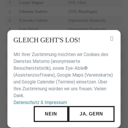
7.
Leonie Wagner
(VfL Ulm)
1.
Fabienne Anderie
(TSG Reutlingen)
2.
Franziska Gekeler
(Sportschule Kustusch)
3.
Lena Stöckl
(Sportschule Kustusch)
4.
Melinda Geyer
(TSG Backnang)
Inhalt
GLEICH GEHT'S LOS!
überspringen
5.
Jennifer Klic
(KSS Andreas Bölling)
Mit Ihrer Zustimmung möchten wir Cookies des
1.
Leonie Dreher
(TSB Ravensburg)
Dienstes Matomo (anonymisierte
2.
Ellen Schaible
(TSG Backnang)
Besucherstatistik), sowie Eye-Able®
3.
Janine Godon
(FA Göppingen)
(Assistenzsoftware), Google Maps (Vereinskarte)
und Google Calender (Termine) einsetzen. Über
3.
Isabel Kantak
(Sportschule West)
Ihre Zustimmung würden wir uns freuen. Vielen
5.
Lia Kruse
(KSV Esslingen)
Dank.
5.
Anna Hunns
(Sportschule Kustusch)
Datenschutz
&
Impressum
1.
Emily Dennochweiler
(JZ Heubach)
NEIN
JA, GERN
2.
Karen Schwab
(KSV Esslingen)
3.
Jana Ebner
(VfL Ulm)