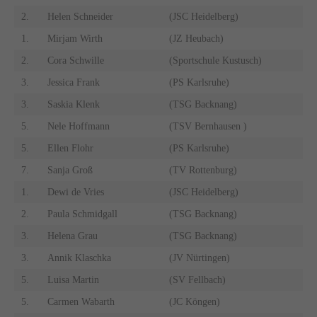
2.
Helen Schneider
(JSC Heidelberg)
1.
Mirjam Wirth
(JZ Heubach)
2.
Cora Schwille
(Sportschule Kustusch)
3.
Jessica Frank
(PS Karlsruhe)
3.
Saskia Klenk
(TSG Backnang)
5.
Nele Hoffmann
(TSV Bernhausen )
5.
Ellen Flohr
(PS Karlsruhe)
7.
Sanja Groß
(TV Rottenburg)
1.
Dewi de Vries
(JSC Heidelberg)
2.
Paula Schmidgall
(TSG Backnang)
3.
Helena Grau
(TSG Backnang)
3.
Annik Klaschka
(JV Nürtingen)
5.
Luisa Martin
(SV Fellbach)
5.
Carmen Wabarth
(JC Köngen)