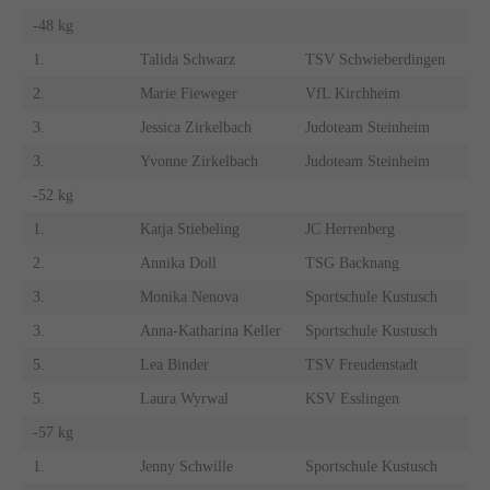
-48 kg
1.
Talida Schwarz
TSV Schwieberdingen
2.
Marie Fieweger
VfL Kirchheim
3.
Jessica Zirkelbach
Judoteam Steinheim
3.
Yvonne Zirkelbach
Judoteam Steinheim
-52 kg
1.
Katja Stiebeling
JC Herrenberg
2.
Annika Doll
TSG Backnang
3.
Monika Nenova
Sportschule Kustusch
3.
Anna-Katharina Keller
Sportschule Kustusch
5.
Lea Binder
TSV Freudenstadt
5.
Laura Wyrwal
KSV Esslingen
-57 kg
1.
Jenny Schwille
Sportschule Kustusch