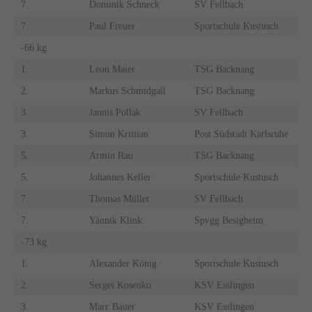
7.
Dominik Schneck
SV Fellbach
7.
Paul Freuer
Sportschule Kustusch
-66 kg
1.
Leon Maier
TSG Backnang
2.
Markus Schmidgall
TSG Backnang
3.
Jannis Pollak
SV Fellbach
3.
Simon Krittian
Post Südstadt Karlsruhe
5.
Armin Rau
TSG Backnang
5.
Johannes Keller
Sportschule Kustusch
7.
Thomas Müller
SV Fellbach
7.
Yannik Klink
Spvgg Besigheim
-73 kg
1.
Alexander König
Sportschule Kustusch
2.
Sergei Kosenko
KSV Esslingen
3.
Marc Bauer
KSV Esslingen