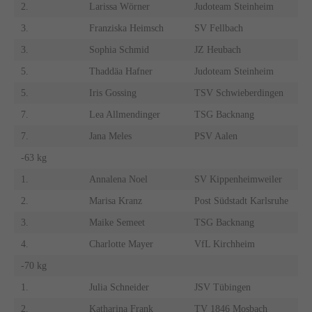
2.
Larissa Wörner
Judoteam Steinheim
3.
Franziska Heimsch
SV Fellbach
3.
Sophia Schmid
JZ Heubach
5.
Thaddäa Hafner
Judoteam Steinheim
5.
Iris Gossing
TSV Schwieberdingen
7.
Lea Allmendinger
TSG Backnang
7.
Jana Meles
PSV Aalen
-63 kg
1.
Annalena Noel
SV Kippenheimweiler
2.
Marisa Kranz
Post Südstadt Karlsruhe
3.
Maike Semeet
TSG Backnang
4.
Charlotte Mayer
VfL Kirchheim
-70 kg
1.
Julia Schneider
JSV Tübingen
2.
Katharina Frank
TV 1846 Mosbach