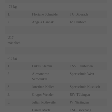
-78 kg
1.
Floriane Schneider
TG Biberach
2.
Angela Hannak
JZ Heubach
U17
männlich
-43 kg
1.
Lukas Klemm
TSV Leinfelden
2.
Alessandron
Sportschule West
Schwenkel
3.
Jonathan Keller
Sportschule Kustusch
3.
Gregor Wender
JSV Tübingen
5.
Julian Rothweiler
JV Nürtingen
5.
Daniel Martz
TSG Backnang