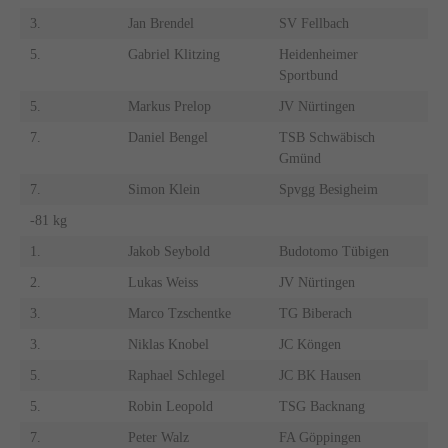
3.
Jan Brendel
SV Fellbach
5.
Gabriel Klitzing
Heidenheimer
Sportbund
5.
Markus Prelop
JV Nürtingen
7.
Daniel Bengel
TSB Schwäbisch
Gmünd
7.
Simon Klein
Spvgg Besigheim
-81 kg
1.
Jakob Seybold
Budotomo Tübigen
2.
Lukas Weiss
JV Nürtingen
3.
Marco Tzschentke
TG Biberach
3.
Niklas Knobel
JC Köngen
5.
Raphael Schlegel
JC BK Hausen
5.
Robin Leopold
TSG Backnang
7.
Peter Walz
FA Göppingen