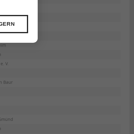
usch
 GERN
 Gmünd
eim
n
e. V.
n Baur
 Gmünd
n