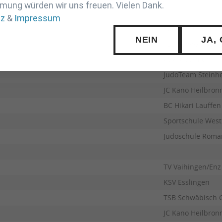
mung würden wir uns freuen. Vielen Dank.
tz
&
Impressum
Sportschule Kust
NEIN
JA,
TSB Schwäbisch
ASV Möckmühl
JudoTeam Steinh
JC Kano Heilbron
BC Hikari Lauffen 
Sportschule West
Judoschule Roma
TV Vaihingen/Enz
KSV Esslingen
TSB Schwäbisch
JC Kano Heilbron