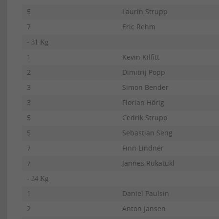
5
Laurin Strupp
7
Eric Rehm
- 31 Kg
1
Kevin Kilfitt
2
Dimitrij Popp
3
Simon Bender
3
Florian Hörig
5
Cedrik Strupp
5
Sebastian Seng
7
Finn Lindner
7
Jannes Rukatukl
- 34 Kg
1
Daniel Paulsin
2
Anton Jansen