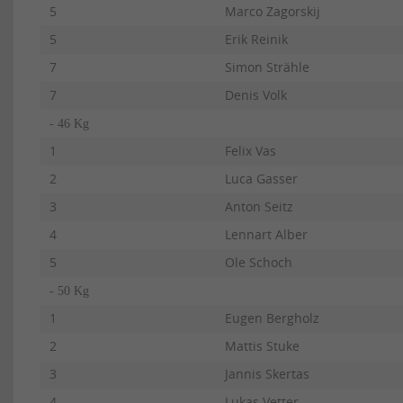
5
Marco Zagorskij
5
Erik Reinik
7
Simon Strähle
7
Denis Volk
- 46 Kg
1
Felix Vas
2
Luca Gasser
3
Anton Seitz
4
Lennart Alber
5
Ole Schoch
- 50 Kg
1
Eugen Bergholz
2
Mattis Stuke
3
Jannis Skertas
4
Lukas Vetter