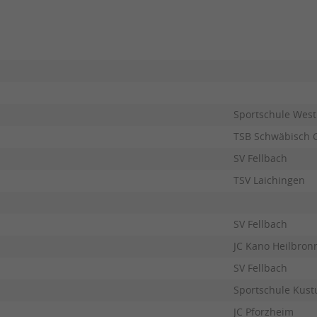
Sportschule West
TSB Schwäbisch
SV Fellbach
TSV Laichingen
SV Fellbach
JC Kano Heilbron
SV Fellbach
Sportschule Kust
JC Pforzheim