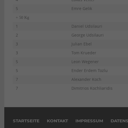
5
Emre Gelik
+ 50 Kg
1
Daniel Udsilauri
2
George Udsilauri
3
Julian Ebel
3
Tom Krueder
5
Leon Wegener
5
Ender Erdem Tozlu
7
Alexander Koch
7
Dimitrios Kochliaridis
Navigation
überspringen
STARTSEITE
KONTAKT
IMPRESSUM
DATEN