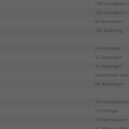
TSB Schwäbisch
TSB Schwäbisch
SV Winnenden
TSG Backnang
ASV Aichwald
TS Göppingen
TS Göppingen
Sportschule West
VfL Waiblingen
TSV Schwieberdi
TSV Eltingen
TSV Bernhausen
BC Hikari Lauffen 