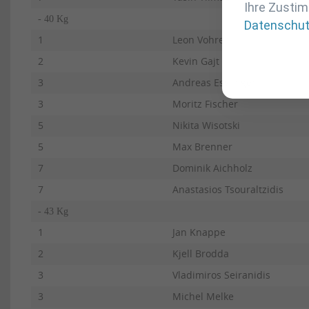
Ihre Zustim
- 40 Kg
Datenschu
1
Leon Vohrer
2
Kevin Gajt
3
Andreas Esslinger
3
Moritz Fischer
5
Nikita Wisotski
5
Max Brenner
7
Dominik Aichholz
7
Anastasios Tsouraltzidis
- 43 Kg
1
Jan Knappe
2
Kjell Brodda
3
Vladimiros Seiranidis
3
Michel Melke