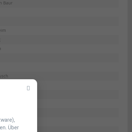
n Baur
eim
g
n
usch
n Baur
tware),
en. Über
eim