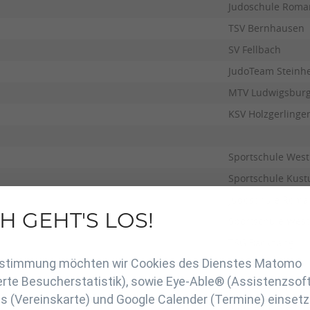
Judoschule Roma
TSV Bernhausen
SV Fellbach
JudoTeam Steinh
MTV Ludwigsbur
KSV Holzgerlinge
Sportschule West
Sportschule Kust
Judoschule Roma
H GEHT'S LOS!
Sportschule West
en
TSG Backnang
Zustimmung möchten wir Cookies des Dienstes Matomo
TV Wiblingen
rte Besucherstatistik), sowie Eye-Able® (Assistenzsof
TSG Reutlingen
 (Vereinskarte) und Google Calender (Termine) einsetz
JudoTeam Steinh