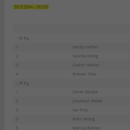
30.11.2014 - 00:00
- 26 Kg
1
Hardy Seifert
2
Sascha König
3
Cedric Herbst
4
Roman Tites
- 28 Kg
1
Oliver Bürkle
2
Jonathan Melke
3
Ian Frey
3
Boris Wittig
5
Marius Bollian