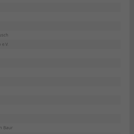
usch
 e.V.
n Baur