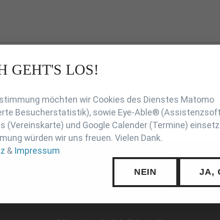
H GEHT'S LOS!
en
Zustimmung möchten wir Cookies des Dienstes Matomo
rte Besucherstatistik), sowie Eye-Able® (Assistenzsof
 (Vereinskarte) und Google Calender (Termine) einsetz
mung würden wir uns freuen. Vielen Dank.
tz
&
Impressum
SCHUTZ
INTERN
SUCHE
COOKIE-EINSTELLUNGE
NEIN
JA,