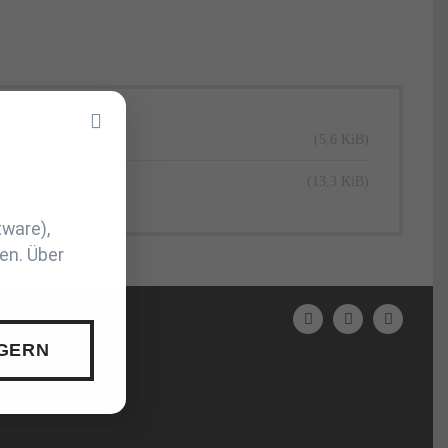
(5,6 KiB)
(13,3 KiB)
tware),
en. Über
N
 GERN