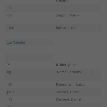
Frederik
-60
-81
Steglich, Patrik
-100
Ruhland, Nils
zur Tabelle
7
JC Bietigheim
kg
Name Vorname
F
-90
Entenmann, Lukas
plus
Steilner, Georg
-73
Dechent, Daniel
-60