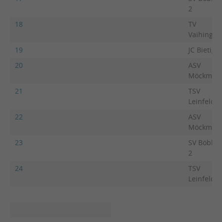
2
18
TV
Vaihingen
19
JC Bietigh
20
ASV
Möckmüh
21
TSV
Leinfelde
22
ASV
Möckmüh
23
SV Böblin
2
24
TSV
Leinfelde