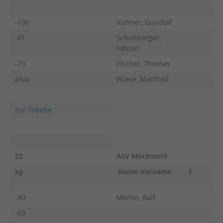
-100
Kuhner, Gundolf
-81
Schönberger,
Fabian
-73
Fischer, Thomas
plus
Wiese, Manfred
zur Tabelle
22
ASV Möckmühl
kg
Name Vorname
F
-90
Martin, Ralf
-60