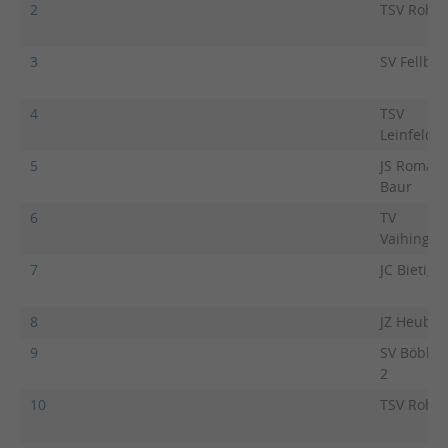
2
TSV Rohr
3
SV Fellbac
4
TSV
Leinfelde
5
JS Roman
Baur
6
TV
Vaihingen
7
JC Bietigh
8
JZ Heubac
9
SV Böblin
2
10
TSV Rohr