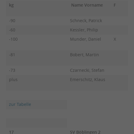
kg
Name Vorname
F
-90
Schneck, Patrick
-60
Kessler, Philip
-100
Munder, Daniel
X
-81
Bobert, Martin
-73
Czarnecki, Stefan
plus
Emerschitz, Klaus
zur Tabelle
17
SV Böblingen 2