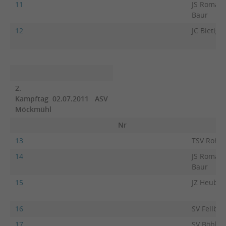
11
JS Roman
Baur
12
JC Bietigh
2.
Kampftag 02.07.2011 ASV
Möckmühl
Nr
13
TSV Rohr
14
JS Roman
Baur
15
JZ Heubac
16
SV Fellbac
17
SV Böblin