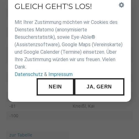
GLEICH GEHT'S LOS!
Inhalt
überspringen
zur Tabelle
Mit Ihrer Zustimmung möchten wir Cookies des
Dienstes Matomo (anonymisierte
Besucherstatistik), sowie Eye-Able®
11
JS Roman Baur
(Assistenzsoftware), Google Maps (Vereinskarte)
kg
Name Vorname
F
und Google Calender (Termine) einsetzen. Über
Ihre Zustimmung würden wir uns freuen. Vielen
Dank.
-90
Baur, Roman
Datenschutz
&
Impressum
plus
Baumann, Oliver
NEIN
JA, GERN
-73
Speidel, Simon
-60
Ende, Kai
-81
Kneißl, Kai
-100
zur Tabelle