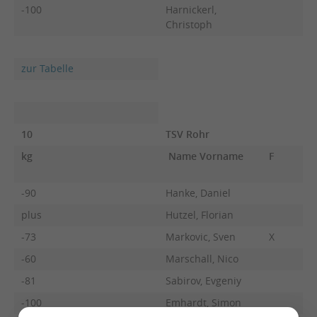
-100
Harnickerl,
Christoph
zur Tabelle
10
TSV Rohr
kg
Name Vorname
F
-90
Hanke, Daniel
plus
Hutzel, Florian
-73
Markovic, Sven
X
-60
Marschall, Nico
-81
Sabirov, Evgeniy
-100
Emhardt, Simon