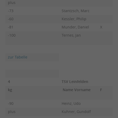
plus
-73
Stantzsch, Marc
-60
Kessler, Philip
-81
Munder, Daniel
X
-100
Ternes, Jan
zur Tabelle
4
TSV Leinfelden
kg
Name Vorname
F
-90
Heinz, Udo
plus
Kuhner, Gundolf