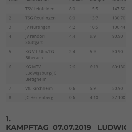
1
TSV Leinfelden
8:0
15:5
147:50
2
TSG Reutlingen
8:0
13:7
130:70
3
JV Nürtingen
4:2
10:5
100:44
4
JV randori
4:4
9:9
90:90
Stuttgart
5
KG VfL Ulm/TG
2:4
5:9
50:90
Biberach
6
KG MTV
2:6
6:13
60:130
Ludwigsburg/JC
Bietigheim
7
VfL Kirchheim
0:6
5:9
50:90
8
JC Herrenberg
0:6
4:10
37:100
1.
KAMPFTAG 07.07.2019 LUDWIG