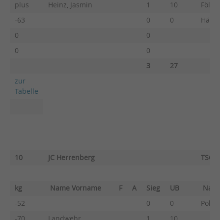
plus
Heinz, Jasmin
1
10
Fölln
-63
0
0
Hähnl
0
0
0
0
3
27
zur
Tabelle
10
JC Herrenberg
TSG R
kg
Name Vorname
F
A
Sieg
UB
Nam
-52
0
0
Pollic
-70
Landwehr,
1
10