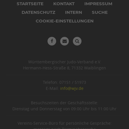
überspringen
STARTSEITE
KONTAKT
IMPRESSUM
DATENSCHUTZ
INTERN
SUCHE
COOKIE-EINSTELLUNGEN
Württembergischer Judo-Verband e.V.
Hermann-Hess-Straße 8, 71332 Waiblingen
Telefon: 07151 / 51973
E-Mail:
info@wjv.de
Besuchszeiten der Geschäftsstelle:
Dienstag und Donnerstag von 09:00 Uhr bis 11:00 Uhr
Vereins-Service-Büro für persönliche Gespräche: