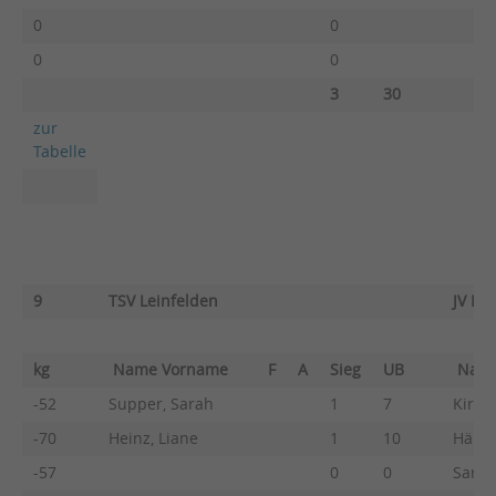
0
0
0
0
3
30
zur
Tabelle
9
TSV Leinfelden
JV Nü
kg
Name Vorname
F
A
Sieg
UB
Nam
-52
Supper, Sarah
1
7
Kirch
-70
Heinz, Liane
1
10
Hähnl
-57
0
0
Saric,