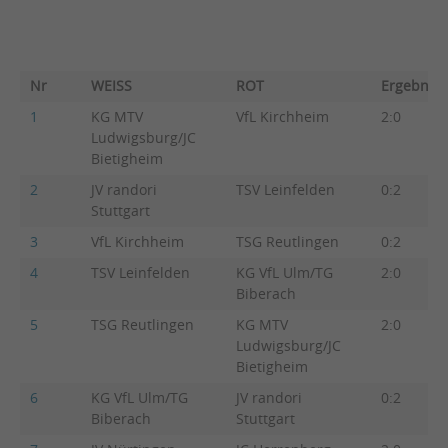
Nr
WEISS
ROT
Ergebnis
1
KG MTV
VfL Kirchheim
2:0
Ludwigsburg/JC
Bietigheim
2
JV randori
TSV Leinfelden
0:2
Stuttgart
3
VfL Kirchheim
TSG Reutlingen
0:2
4
TSV Leinfelden
KG VfL Ulm/TG
2:0
Biberach
5
TSG Reutlingen
KG MTV
2:0
Ludwigsburg/JC
Bietigheim
6
KG VfL Ulm/TG
JV randori
0:2
Biberach
Stuttgart