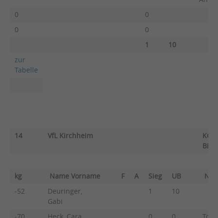
0
0
0
0
1
10
zur
Tabelle
14
VfL Kirchheim
KG V
Bibe
kg
Name Vorname
F
A
Sieg
UB
Nam
-52
Deuringer,
1
10
Gabi
-70
Heck, Cara
0
0
Toki