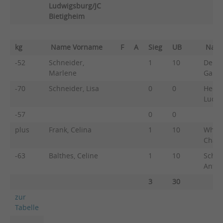
Ludwigsburg/JC
Bietigheim
kg
Name Vorname
F
A
Sieg
UB
Nam
-52
Schneider,
1
10
Deuri
Marlene
G
-70
Schneider, Lisa
0
0
Heck,
L
-57
0
0
plus
Frank, Celina
1
10
White
Cha
-63
Balthes, Celine
1
10
Schus
Ant
3
30
zur
Tabelle