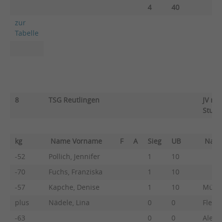
4
40
zur
Tabelle
8
TSG Reutlingen
JV ra
Stuttg
kg
Name Vorname
F
A
Sieg
UB
Nam
-52
Pollich, Jennifer
1
10
-70
Fuchs, Franziska
1
10
-57
Kapche, Denise
1
10
Müller
plus
Nädele, Lina
0
0
Flemm
-63
0
0
Alecs