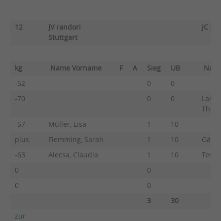
12
JV randori
JC He
Stuttgart
kg
Name Vorname
F
A
Sieg
UB
Nam
-52
0
0
-70
0
0
Landw
There
-57
Müller, Lisa
1
10
plus
Flemming, Sarah
1
10
Gärte
-63
Alecsa, Claudia
1
10
Terne
0
0
0
0
3
30
zur