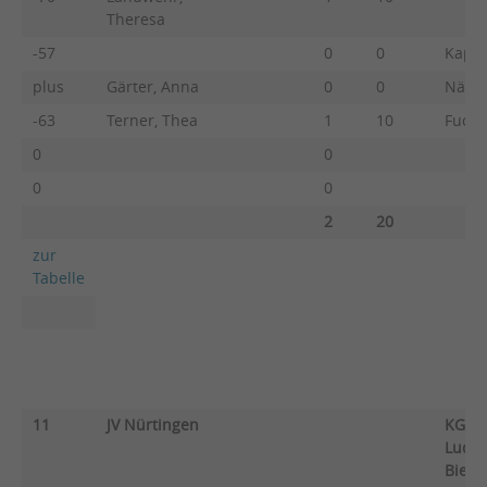
Theresa
-57
0
0
Kapch
plus
Gärter, Anna
0
0
Nädel
-63
Terner, Thea
1
10
Fuchs
0
0
0
0
2
20
zur
Tabelle
11
JV Nürtingen
KG M
Ludwi
Bieti