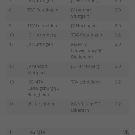
7
JV Nürtingen
JC Herrenberg
2:0
8
TSG Reutlingen
JV randori
2:0
Stuttgart
9
TSV Leinfelden
JV Nürtingen
2:0
10
JC Herrenberg
TSG Reutlingen
0:2
11
JV Nürtingen
KG MTV
2:0
Ludwigsburg/JC
Bietigheim
12
JV randori
JC Herrenberg
2:0
Stuttgart
13
KG MTV
TSV Leinfelden
0:2
Ludwigsburg/JC
Bietigheim
14
VfL Kirchheim
KG VfL Ulm/TG
0:2
Biberach
1
KG MTV
VfL K