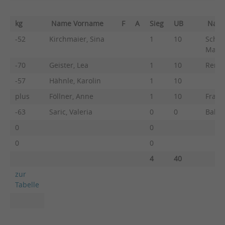
kg
Name Vorname
F
A
Sieg
UB
Nam
-52
Kirchmaier, Sina
1
10
Schne
Marl
-70
Geister, Lea
1
10
Remme
-57
Hähnle, Karolin
1
10
plus
Föllner, Anne
1
10
Frank
-63
Saric, Valeria
0
0
Balth
0
0
0
0
4
40
zur
Tabelle