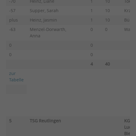
-70
Heinz, Liane
1
10
Tokic
-57
Supper, Sarah
1
10
Krzyka
plus
Heinz, Jasmin
1
10
Bünge
-63
Menzel-Dorwarth,
0
0
Wagne
Anna
0
0
0
0
4
40
zur
Tabelle
5
TSG Reutlingen
KG M
Ludwi
Bieti