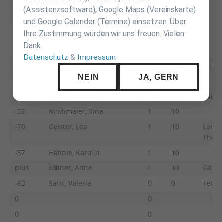
(Assistenzsoftware), Google Maps (Vereinskarte)
und Google Calender (Termine) einsetzen. Über
Ihre Zustimmung würden wir uns freuen. Vielen
Dank.
Datenschutz
&
Impressum
7
JV Nürtingen
JC He
NEIN
JA, GERN
kg
Name Vorname
F
A
Sieg
UB
Nam
-52
Kirchmaier, Sina
1
10
-70
Geister, Lea
1
10
Landw
There
-57
Hähnle, Karolin
1
10
plus
Föllner, Anne
1
10
Gärte
-63
Saric, Valeria
0
0
Terne
0
0
0
0