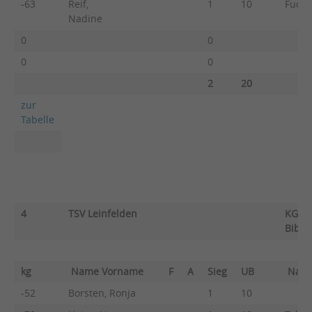
-63
Reif,
1
10
Fuchs
Nadine
0
0
0
0
2
20
zur
Tabelle
4
TSV Leinfelden
KG Vf
Biber
kg
Name Vorname
F
A
Sieg
UB
Nam
-52
Borsten, Ronja
1
10