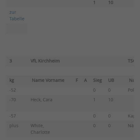
1
10
zur
Tabelle
3
VfL Kirchheim
TSG R
kg
Name Vorname
F
A
Sieg
UB
Nam
-52
0
0
Pollic
-70
Heck, Cara
1
10
-57
0
0
Kapch
plus
White,
0
0
Nädel
Charlotte