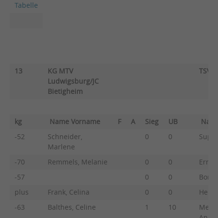
Tabelle
13
KG MTV
TSV L
Ludwigsburg/JC
Bietigheim
kg
Name Vorname
F
A
Sieg
UB
Nam
-52
Schneider,
0
0
Suppe
Marlene
-70
Remmels, Melanie
0
0
Ernst,
-57
0
0
Borst
plus
Frank, Celina
0
0
Heinz
-63
Balthes, Celine
1
10
Menze
Anna