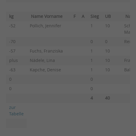
kg
Name Vorname
F
A
Sieg
UB
Nam
-52
Pollich, Jennifer
1
10
Schne
Marl
-70
0
0
Remme
-57
Fuchs, Franziska
1
10
plus
Nädele, Lina
1
10
Frank
-63
Kapche, Denise
1
10
Balth
0
0
0
0
4
40
zur
Tabelle