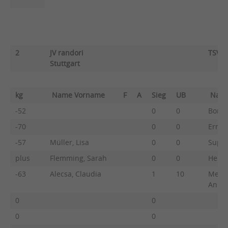
2
JV randori
TSV L
Stuttgart
kg
Name Vorname
F
A
Sieg
UB
Nam
-52
0
0
Borst
-70
0
0
Ernst,
-57
Müller, Lisa
0
0
Suppe
plus
Flemming, Sarah
0
0
Heinz
-63
Alecsa, Claudia
1
10
Menze
Anna
0
0
0
0