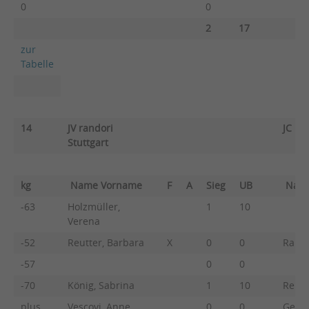
0
0
2
17
zur
Tabelle
14
JV randori
JC He
Stuttgart
kg
Name Vorname
F
A
Sieg
UB
Nam
-63
Holzmüller,
1
10
Verena
-52
Reutter, Barbara
X
0
0
Raule
-57
0
0
-70
König, Sabrina
1
10
Renz,
plus
Vescovi, Anne
0
0
Geppe