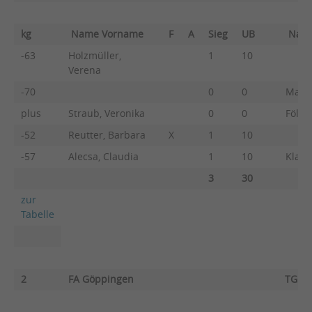
kg
Name Vorname
F
A
Sieg
UB
Nam
-63
Holzmüller,
1
10
Verena
-70
0
0
Mausc
plus
Straub, Veronika
0
0
Fölln
-52
Reutter, Barbara
X
1
10
-57
Alecsa, Claudia
1
10
Klasc
3
30
zur
Tabelle
2
FA Göppingen
TG Bi