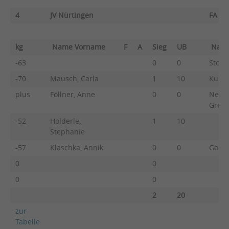
4
JV Nürtingen
FA Gö
kg
Name Vorname
F
A
Sieg
UB
Nam
-63
0
0
Stohr
-70
Mausch, Carla
1
10
Kuhn,
plus
Föllner, Anne
0
0
Neus
Greta
-52
Holderle,
1
10
Stephanie
-57
Klaschka, Annik
0
0
Godon
0
0
0
0
2
20
zur
Tabelle