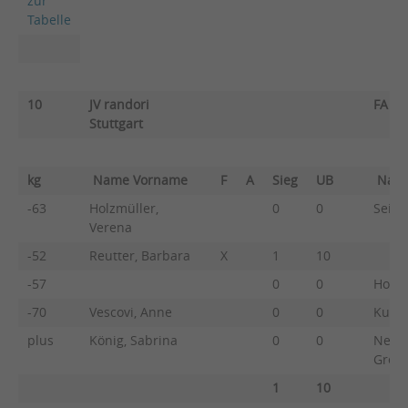
zur
Tabelle
10
JV randori
FA G
Stuttgart
kg
Name Vorname
F
A
Sieg
UB
Nam
-63
Holzmüller,
0
0
Seidl,
Verena
-52
Reutter, Barbara
X
1
10
-57
0
0
Hoffm
-70
Vescovi, Anne
0
0
Kuhn,
plus
König, Sabrina
0
0
Neus
Greta
1
10