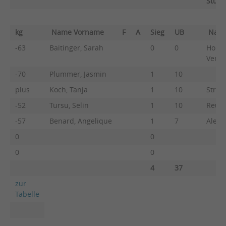
Stuttg
kg
Name Vorname
F
A
Sieg
UB
Nam
-63
Baitinger, Sarah
0
0
Holzm
Veren
-70
Plummer, Jasmin
1
10
plus
Koch, Tanja
1
10
Strau
-52
Tursu, Selin
1
10
Reutt
-57
Benard, Angelique
1
7
Alecs
0
0
0
0
4
37
zur
Tabelle