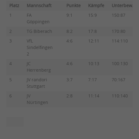
Platz
Mannschaft
Punkte
Kämpfe
Unterbew.
1
FA
9:1
15:9
150:87
Göppingen
2
TG Biberach
8:2
17:8
170:80
3
VfL
4:6
12:11
114:110
Sindelfingen
2
4
JC
4:6
10:13
100:130
Herrenberg
5
JV randori
3:7
7:17
70:167
Stuttgart
6
JV
2:8
11:14
110:140
Nürtingen