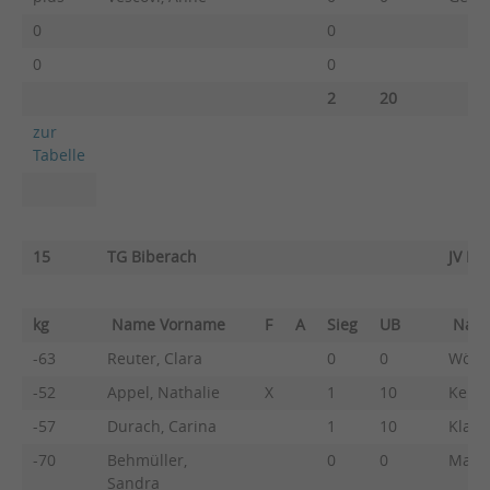
0
0
0
0
2
20
zur
Tabelle
15
TG Biberach
JV Nü
kg
Name Vorname
F
A
Sieg
UB
Nam
-63
Reuter, Clara
0
0
Wörne
-52
Appel, Nathalie
X
1
10
Kern,
-57
Durach, Carina
1
10
Klasc
-70
Behmüller,
0
0
Mausc
Sandra