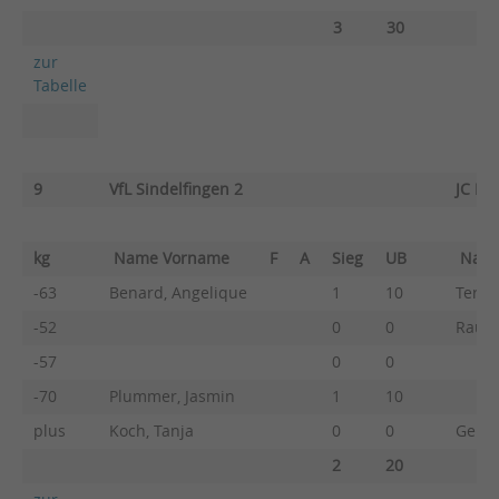
3
30
zur
Tabelle
9
VfL Sindelfingen 2
JC He
kg
Name Vorname
F
A
Sieg
UB
Nam
-63
Benard, Angelique
1
10
Terne
-52
0
0
Raule
-57
0
0
-70
Plummer, Jasmin
1
10
plus
Koch, Tanja
0
0
Geppe
2
20