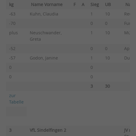
kg
Name Vorname
F
A
Sieg
UB
Nam
-63
Kuhn, Claudia
1
10
Reute
-70
0
0
Funk,
plus
Neuschwander,
1
10
Mülle
Greta
-52
0
0
Appel
-57
Godon, Janine
1
10
Durac
0
0
0
0
3
30
zur
Tabelle
3
VfL Sindelfingen 2
JV ra