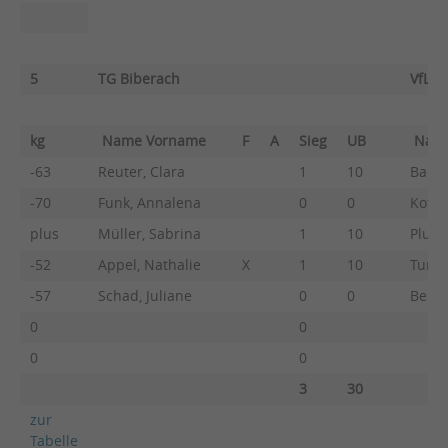
5
TG Biberach
VfL S
kg
Name Vorname
F
A
Sieg
UB
Nam
-63
Reuter, Clara
1
10
Baiti
-70
Funk, Annalena
0
0
Kottm
plus
Müller, Sabrina
1
10
Plumm
-52
Appel, Nathalie
X
1
10
Tursu
-57
Schad, Juliane
0
0
Benar
0
0
0
0
3
30
zur
Tabelle