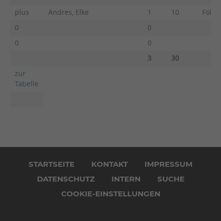
plus
Andres, Elke
1
10
Fölln
0
0
0
0
3
30
zur
Tabelle
Navigation
überspringen
STARTSEITE
KONTAKT
IMPRESSUM
DATENSCHUTZ
INTERN
SUCHE
COOKIE-EINSTELLUNGEN