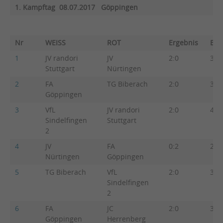
1. Kampftag 08.07.2017 Göppingen
Nr
WEISS
ROT
Ergebnis
Beg
1
JV randori
JV
2:0
3:2
Stuttgart
Nürtingen
2
FA
TG Biberach
2:0
3:2
Göppingen
3
VfL
JV randori
2:0
4:1
Sindelfingen
Stuttgart
2
4
JV
FA
0:2
2:3
Nürtingen
Göppingen
5
TG Biberach
VfL
2:0
3:2
Sindelfingen
2
6
FA
JC
2:0
3:2
Göppingen
Herrenberg