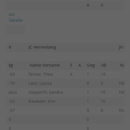
0
0
zur
Tabelle
8
JC Herrenberg
JV Nü
kg
Name Vorname
F
A
Sieg
UB
Nam
-63
Terner, Thea
X
1
10
-70
Lanz, Louisa
0
0
Fölln
plus
Gepperth, Sandra
1
10
Fölln
-52
Rauleder, Emi
1
10
-57
0
0
Klasc
0
0
0
0