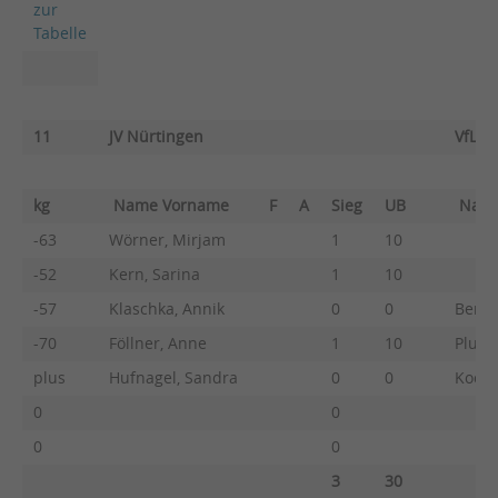
zur
Tabelle
11
JV Nürtingen
VfL S
kg
Name Vorname
F
A
Sieg
UB
Nam
-63
Wörner, Mirjam
1
10
-52
Kern, Sarina
1
10
-57
Klaschka, Annik
0
0
Benar
-70
Föllner, Anne
1
10
Plumm
plus
Hufnagel, Sandra
0
0
Koch,
0
0
0
0
3
30