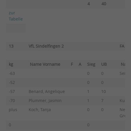
4
40
zur
Tabelle
13
VfL Sindelfingen 2
FA Gö
kg
Name Vorname
F
A
Sieg
UB
Nam
-63
0
0
Seidl,
-52
0
0
-57
Benard, Angelique
1
10
-70
Plummer, Jasmin
1
7
Kuhn,
plus
Koch, Tanja
0
0
Neus
Greta
0
0