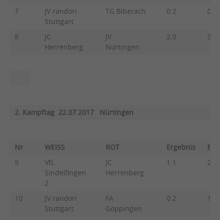
7
JV randori
TG Biberach
0:2
0:5
Stuttgart
8
JC
JV
2:0
3:2
Herrenberg
Nürtingen
2. Kampftag 22.07.2017 Nürtingen
Nr
WEISS
ROT
Ergebnis
Beg
9
VfL
JC
1:1
2:2
Sindelfingen
Herrenberg
2
10
JV randori
FA
0:2
1:4
Stuttgart
Göppingen