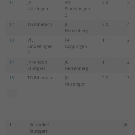
11
JV
VfL
2:0
3:2
Nürtingen
Sindelfingen
2
12
TG Biberach
JC
2:0
4:1
Herrenberg
13
VfL
FA
1:1
2:2
Sindelfingen
Göppingen
2
14
JV randori
JC
1:1
2:2
Stuttgart
Herrenberg
15
TG Biberach
JV
2:0
3:2
Nürtingen
1
JV randori
JV Nü
Stuttgart