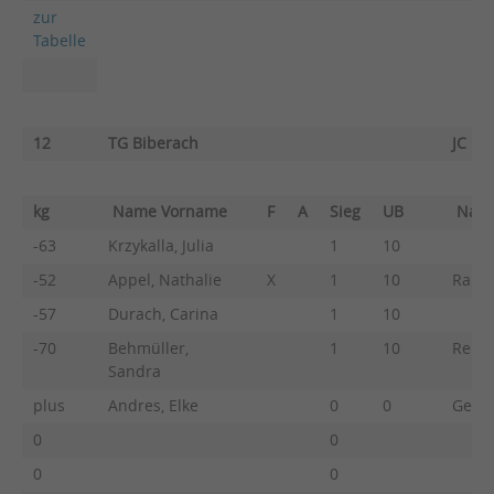
zur
Tabelle
12
TG Biberach
JC He
kg
Name Vorname
F
A
Sieg
UB
Nam
-63
Krzykalla, Julia
1
10
-52
Appel, Nathalie
X
1
10
Raule
-57
Durach, Carina
1
10
-70
Behmüller,
1
10
Renz,
Sandra
plus
Andres, Elke
0
0
Geppe
0
0
0
0